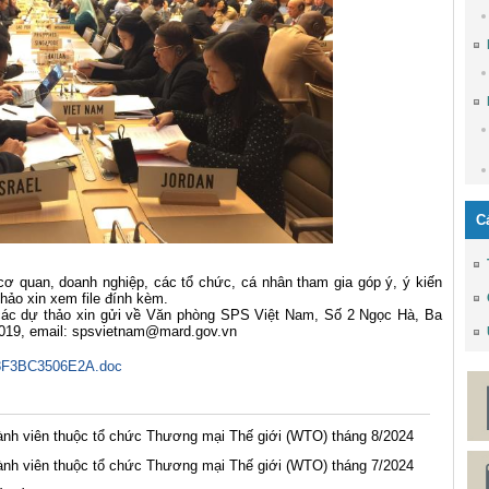
C
ơ quan, doanh nghiệp, các tổ chức, cá nhân tham gia góp ý, ý kiến
thảo xin xem file đính kèm.
ề các dự thảo xin gửi về Văn phòng SPS Việt Nam, Số 2 Ngọc Hà, Ba
019, email:
spsvietnam@mard.gov.vn
F3BC3506E2A.doc
nh viên thuộc tổ chức Thương mại Thế giới (WTO) tháng 8/2024
nh viên thuộc tổ chức Thương mại Thế giới (WTO) tháng 7/2024