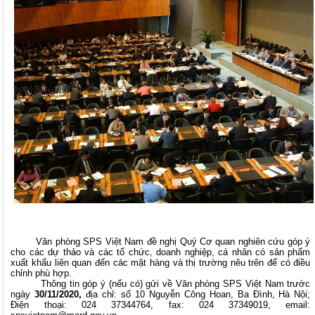
Văn phòng SPS Việt Nam đề nghị Quý Cơ quan nghiên cứu góp ý
cho các dự thảo và các tổ chức, doanh nghiệp, cá nhân có sản phẩm
xuất khẩu liên quan đến các mặt hàng và thị trường nêu trên để có điều
chỉnh phù hợp.
Thông tin góp ý (nếu có) gửi về Văn phòng SPS Việt Nam trước
ngày
30/11/2020,
địa chỉ: số 10 Nguyễn Công Hoan, Ba Đình, Hà Nội;
Điện thoại: 024 37344764, fax: 024 37349019, email: