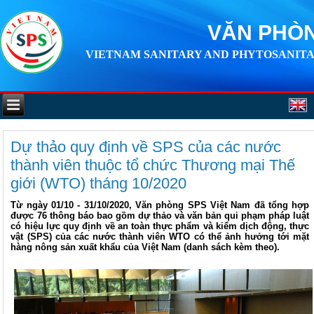
VĂN PHÒN
VIETNAM SANITARY AND PHYTOSANITA
Dự thảo quy định về SPS của các nước
thành viên thuộc tổ chức Thương mại Thế
giới (WTO) tháng 10/2020
Từ ngày 01/10 - 31/10/2020, Văn phòng SPS Việt Nam đã tổng hợp
được 76 thông báo bao gồm dự thảo và văn bản qui phạm pháp luật
có hiệu lực quy định về an toàn thực phẩm và kiểm dịch động, thực
vật (SPS) của các nước thành viên WTO có thể ảnh hưởng tới mặt
hàng nông sản xuất khẩu của Việt Nam (danh sách kèm theo).