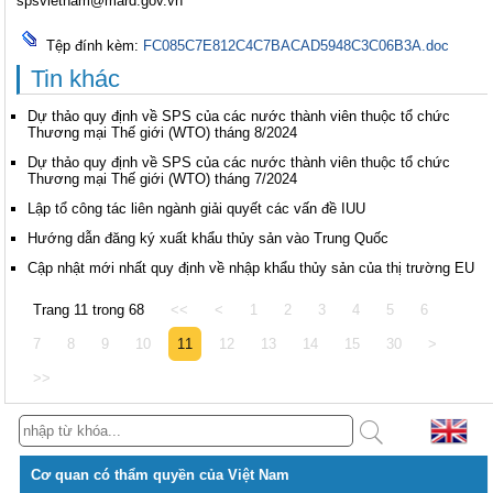
spsvietnam@mard.gov.vn
Tệp đính kèm:
FC085C7E812C4C7BACAD5948C3C06B3A.doc
Tin khác
Dự thảo quy định về SPS của các nước thành viên thuộc tổ chức
Thương mại Thế giới (WTO) tháng 8/2024
Dự thảo quy định về SPS của các nước thành viên thuộc tổ chức
Thương mại Thế giới (WTO) tháng 7/2024
Lập tổ công tác liên ngành giải quyết các vấn đề IUU
Hướng dẫn đăng ký xuất khẩu thủy sản vào Trung Quốc
Cập nhật mới nhất quy định về nhập khẩu thủy sản của thị trường EU
Trang 11 trong 68
<<
<
1
2
3
4
5
6
7
8
9
10
11
12
13
14
15
30
>
>>
Cơ quan có thẩm quyền của Việt Nam