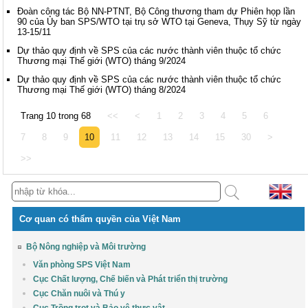
Đoàn công tác Bộ NN-PTNT, Bộ Công thương tham dự Phiên họp lần
90 của Ủy ban SPS/WTO tại trụ sở WTO tại Geneva, Thụy Sỹ từ ngày
13-15/11
Dự thảo quy định về SPS của các nước thành viên thuộc tổ chức
Thương mại Thế giới (WTO) tháng 9/2024
Dự thảo quy định về SPS của các nước thành viên thuộc tổ chức
Thương mại Thế giới (WTO) tháng 8/2024
Trang 10 trong 68
<<
<
1
2
3
4
5
6
7
8
9
10
11
12
13
14
15
30
>
>>
Cơ quan có thẩm quyền của Việt Nam
Bộ Nông nghiệp và Môi trường
Văn phòng SPS Việt Nam
Cục Chất lượng, Chế biến và Phát triển thị trường
Cục Chăn nuôi và Thú y
Cục Trồng trọt và Bảo vệ thực vật