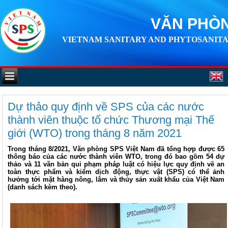
VĂN PHÒN
VIETNAM SANITARY AND PHYTOSANITA
Dự thảo quy định về SPS của các nước
thành viên thuộc tổ chức Thương mại Thế
giới (WTO) trong tháng 8 năm 2021
Trong tháng 8/2021, Văn phòng SPS Việt Nam đã tổng hợp được 65
thông báo của các nước thành viên WTO, trong đó bao gồm 54 dự
thảo và 11 văn bản qui phạm pháp luật có hiệu lực quy định về an
toàn thực phẩm và kiểm dịch động, thực vật (SPS) có thể ảnh
hưởng tới mặt hàng nông, lâm và thủy sản xuất khẩu của Việt Nam
(danh sách kèm theo).