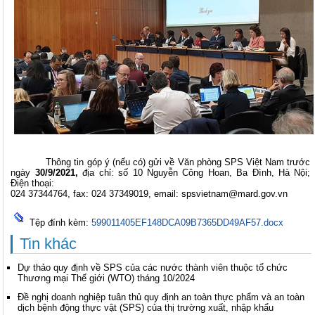
Thông tin góp ý (nếu có) gửi về Văn phòng SPS Việt Nam trước
ngày
30/9
/2021,
địa chỉ: số 10 Nguyễn Công Hoan, Ba Đình, Hà Nội;
Điện thoại:
024 37344764, fax: 024 37349019, email:
spsvietnam@mard.gov.vn
Tệp đính kèm:
599011405EF148DCA09B7365DD49AF57.docx
Tin khác
Dự thảo quy định về SPS của các nước thành viên thuộc tổ chức
Thương mại Thế giới (WTO) tháng 10/2024
Đề nghị doanh nghiệp tuân thủ quy định an toàn thực phẩm và an toàn
dịch bệnh động thực vật (SPS) của thị trường xuất, nhập khẩu