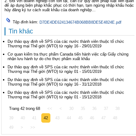
2. Đối với doanh nghiệp còn tồn tại, căn cứ quy định pháp luật liên quan
để áp dụng biện pháp khắc phục có thời hạn, tạm ngừng nhập khẩu hoặc
hủy đăng ký tư cách xuất khẩu của doanh nghiệp…
Tệp đính kèm:
D7DE4DE624134674B068BB8DE5E4824E.pdf
Tin khác
Dự thảo quy định về SPS của các nước thành viên thuộc tổ chức
Thương mại Thế giới (WTO) từ ngày 16 - 29/01/2019
Cơ quan kiểm tra thực phẩm Canada tiến hành việc cấp Giấy chứng
nhận lưu hành tự do cho thực phẩm xuất khẩu
Dự thảo quy định về SPS của các nước thành viên thuộc tổ chức
Thương mại Thế giới (WTO) từ ngày 01 - 15/01/2019
Dự thảo quy định về SPS của các nước thành viên thuộc tổ chức
Thương mại Thế giới (WTO) từ ngày 16 - 31/12/2018
Dự thảo quy định về SPS của các nước thành viên thuộc tổ chức
Thương mại Thế giới (WTO) từ ngày 01 - 15/12/2018
Trang 42 trong 68
<<
<
30
35
36
37
38
39
40
41
42
43
44
45
46
47
48
49
>
>>