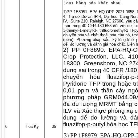
loại hàng hóa khác nhau.
1)PP 1E8951. EPA-HQ-OPP-2021-0658. D
4, Trụ sở Dự án IR-4, Đại học Bang North
IV, Suite 210, Raleigh, NC 27606, yêu cầu
sai trong 40 CFR 180.658 đối với dư lượ
3-thienyl-1-metyl-3- trifluoromethyl-1 
chuyển hóa và chất thoái hóa của nó, tr
(ppm). Phương pháp sắc ký lỏng khối
để đo lường và đánh giá hóa chất. Liên h
2) PP 0F8890. EPA-HQ-O
Crop Protection, LLC, 4
18300, Greensboro, NC 274
dung sai trong 40 CFR /180 
chuyển hóa fluazifop-p-bu
Pyridone TFP trong hoặc t
0,01 ppm và thân cây ng
phương pháp GRM044.09A
đa dư lượng MRMT bằng 
ILV và Xác thực phóng xạ
dụng để đo lường và đá
fluazifop-p-butyl hóa học TF
6
Hoa Kỳ
05
3) PP 1F8979. EPA-HQ-OPP-2