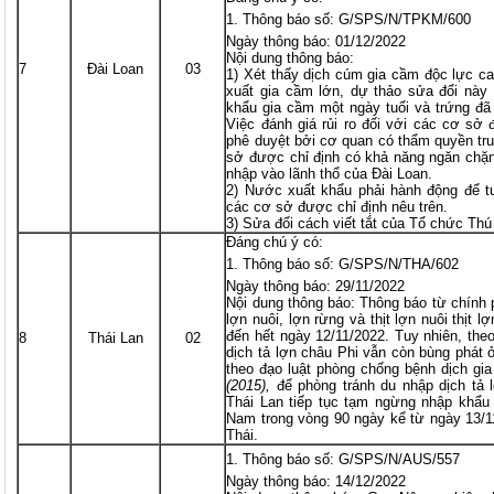
Thông báo số: G/SPS/N/TPKM/600
Ngày thông báo: 01/12/2022
Nội dung thông báo:
7
Đài Loan
03
1) Xét thấy dịch cúm gia cầm độc lực c
xuất gia cầm lớn, dự thảo sửa đổi này
khẩu gia cầm một ngày tuổi và trứng đã
Việc đánh giá rủi ro đối với các cơ sở
phê duyệt bởi cơ quan có thẩm quyền t
sở được chỉ định có khả năng ngăn chặ
nhập vào lãnh thổ của Đài Loan.
2) Nước xuất khẩu phải hành động để tu
các cơ sở được chỉ định nêu trên.
3) Sửa đổi cách viết tắt của Tổ chức Th
Đáng chú ý có:
Thông báo số: G/SPS/N/THA/602
Ngày thông báo: 29/11/2022
Nội dung thông báo: Thông báo từ chính
lợn nuôi, lợn rừng và thịt lợn nuôi thịt 
đến hết ngày 12/11/2022. Tuy nhiên, the
8
Thái Lan
02
dịch tả lợn châu Phi vẫn còn bùng phát 
theo đạo luật phòng chống bệnh dịch gi
(2015),
để phòng tránh du nhập dịch tả 
Thái Lan tiếp tục tạm ngừng nhập khẩu l
Nam trong vòng 90 ngày kể từ ngày 13/1
Thái.
Thông báo số: G/SPS/N/AUS/557
Ngày thông báo: 14/12/2022