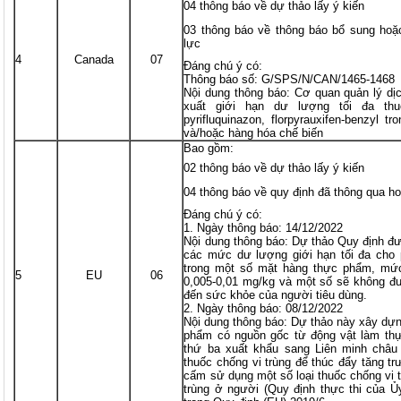
04 thông báo về dự thảo lấy ý kiến
03 thông báo về thông báo bổ sung hoặ
lực
4
Canada
07
Đáng chú ý có:
Thông báo số: G/SPS/N/CAN/1465-1468
Nội dung thông báo: Cơ quan quản lý d
xuất giới hạn dư lượng tối đa thu
pyrifluquinazon, florpyrauxifen-benzyl
và/hoặc hàng hóa chế biến
Bao gồm:
02 thông báo về dự thảo lấy ý kiến
04 thông báo về quy định đã thông qua ho
Đáng chú ý có:
1. Ngày thông báo: 14/12/2022
Nội dung thông báo: Dự thảo Quy định đư
các mức dư lượng giới hạn tối đa cho 
trong một số mặt hàng thực phẩm, mức
5
EU
06
0,005-0,01 mg/kg và một số sẽ không đư
đến sức khỏe của người tiêu dùng.
2. Ngày thông báo: 08/12/2022
Nội dung thông báo: Dự thảo này xây dựn
phẩm có nguồn gốc từ động vật làm th
thứ ba xuất khẩu sang Liên minh châu
thuốc chống vi trùng để thúc đẩy tăng t
cấm sử dụng một số loại thuốc chống vi tr
trùng ở người (Quy định thực thi của 