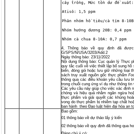
cây trồng, Mức tồn dư đề xuất:
Atisô: 1,5 ppm
Phân nhóm hồ tiêu/cà tím 8-10B
Nhóm hướng dương 20B: 0,4 ppm
Nhóm cà chua 8-10A: 0,7 ppm
4, Thông báo về quy định đã được
G/SPS/N/USA/3203/Add.2
Ngày thông báo: 23/11/2022
Nội dung thông báo: Cục quản lý Thực
quy tắc cuối về việc thiết lập bổ sung hồ
biến, đóng gói hoặc lưu giữ những loạ
sách truy xuất nguồn gốc thực phẩm
Foo
thông qua các điều khoản yêu cầu lưu tr
trong chuỗi cung ứng ví dụ như thông tin 
Các yêu cầu này giúp cho việc xác định
chóng và hiệu quả nhằm ngăn ngừa hoặ
thực phẩm và giải quyết các khủng hoả
vong do thực phẩm bị nhiễm tạp chất ho
ban hành theo Đạo luật hiện đại hóa an 
Bao gồm:
01 thông báo về dự thảo lấy ý kiến
02 thông báo về quy định đã thông qua ho
Đáng chú ý có: