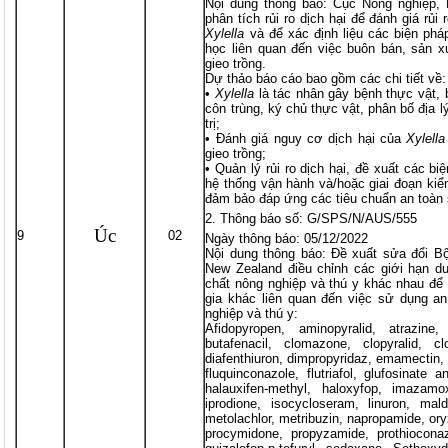
Nội dung thông báo: Cục Nông nghiệp,
phân tích rủi ro dịch hại để đánh giá rủi 
Xylella
và để xác định liệu các biện pháp
học liên quan đến việc buôn bán, sản x
gieo trồng.
Dự thảo báo cáo bao gồm các chi tiết về:
•
Xylella
là tác nhân gây bệnh thực vật, 
côn trùng, ký chủ thực vật, phân bố địa l
trị;
• Đánh giá nguy cơ dịch hại của
Xylella
gieo trồng;
• Quản lý rủi ro dịch hại, đề xuất các bi
hệ thống vận hành và/hoặc giai đoạn ki
đảm bảo đáp ứng các tiêu chuẩn an toàn 
Thông báo số: G/SPS/N/AUS/555
Úc
9
02
Ngày thông báo: 05/12/2022
Nội dung thông báo: Đề xuất sửa đổi B
New Zealand điều chỉnh các giới hạn d
chất nông nghiệp và thú y khác nhau để
gia khác liên quan đến việc sử dụng a
nghiệp và thú y:
Afidopyropen, aminopyralid, atrazine, 
butafenacil, clomazone, clopyralid, clo
diafenthiuron, dimpropyridaz, emamectin, f
fluquinconazole, flutriafol, glufosinate
halauxifen-methyl, haloxyfop, imazamo
iprodione, isocycloseram, linuron, mal
metolachlor, metribuzin, napropamide, oryz
procymidone, propyzamide, prothioconazo