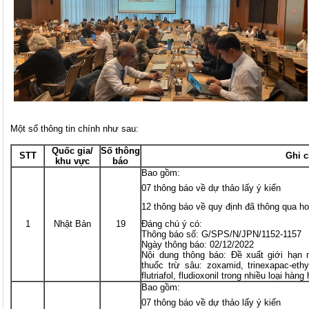
Một số thông tin chính như sau:
Quốc gia/
Số thông
STT
Ghi 
khu vực
báo
Bao gồm:
07 thông báo về dự thảo lấy ý kiến
12 thông báo về quy định đã thông qua ho
1
Nhật Bản
19
Đáng chú ý có:
Thông báo số: G/SPS/N/JPN/1152-1157
Ngày thông báo: 02/12/2022
Nội dung thông báo: Đề xuất giới hạn
thuốc trừ sâu: zoxamid, trinexapac-ethyl
flutriafol, fludioxonil trong nhiều loại hàng
Bao gồm:
07 thông báo về dự thảo lấy ý kiến