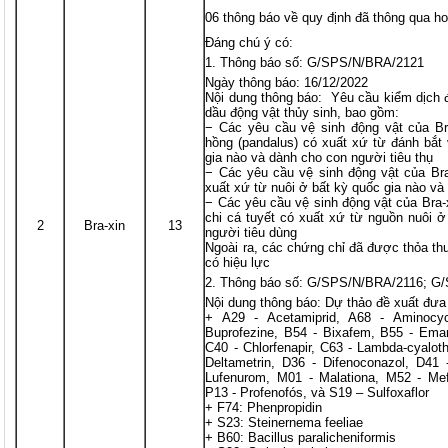
06 thông báo về quy định đã thông qua ho
Đáng chú ý có:
Thông báo số: G/SPS/N/BRA/2121
Ngày thông báo: 16/12/2022
Nội dung thông báo: Yêu cầu kiểm dịch đ
dầu động vật thủy sinh, bao gồm:
− Các yêu cầu vệ sinh động vật của Br
hồng (pandalus) có xuất xứ từ đánh bắt 
gia nào và dành cho con người tiêu thụ
− Các yêu cầu vệ sinh động vật của Bra
xuất xứ từ nuôi ở bất kỳ quốc gia nào v
− Các yêu cầu vệ sinh động vật của Bra-
chi cá tuyết có xuất xứ từ nguồn nuôi 
2
Bra-xin
13
người tiêu dùng
Ngoài ra, các chứng chỉ đã được thỏa t
có hiệu lực
Thông báo số: G/SPS/N/BRA/2116; G
Nội dung thông báo: Dự thảo đề xuất đưa
+ A29 - Acetamiprid, A68 - Aminocycl
Buprofezine, B54 - Bixafem, B55 - Ema
C40 - Chlorfenapir, C63 - Lambda-cyalothr
Deltametrin, D36 - Difenoconazol, D41 -
Lufenurom, M01 - Malationa, M52 - Mefe
P13 - Profenofós, và S19 – Sulfoxaflor
+ F74: Phenpropidin
+ S23: Steinernema feeliae
+ B60: Bacillus paralicheniformis