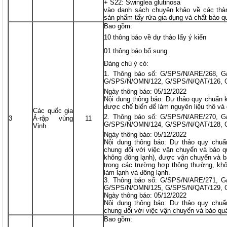
+ S22: Swinglea glutinosa
vào danh sách chuyên khảo về các thàn
sản phẩm tẩy rửa gia dụng và chất bảo q
Bao gồm:
10 thông báo về dự thảo lấy ý kiến
01 thông báo bổ sung
Đáng chú ý có:
Thông báo số: G/SPS/N/ARE/268, G
G/SPS/N/OMN/122, G/SPS/N/QAT/126, 
Ngày thông báo: 05/12/2022
Nội dung thông báo: Dự thảo quy chuẩn k
được chế biến để làm nguyên liệu thô và
Các quốc gia
Thông báo số: G/SPS/N/ARE/270, G
3
Ả-rập vùng
11
G/SPS/N/OMN/124, G/SPS/N/QAT/128, 
Vịnh
Ngày thông báo: 05/12/2022
Nội dung thông báo: Dự thảo quy chuẩ
chung đối với việc vận chuyển và bảo 
không đông lạnh), được vận chuyển và b
trong các trường hợp thông thường, kh
làm lạnh và đông lạnh.
3. Thông báo số: G/SPS/N/ARE/271, 
G/SPS/N/OMN/125, G/SPS/N/QAT/129, 
Ngày thông báo: 05/12/2022
Nội dung thông báo: Dự thảo quy chuẩ
chung đối với việc vận chuyển và bảo q
Bao gồm: