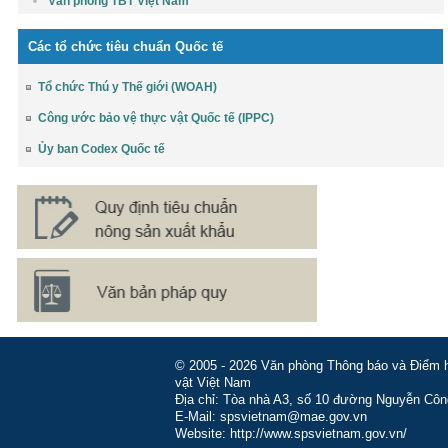
Văn phòng TBT Việt Nam
Các tổ chức tiêu chuẩn Quốc tế
Tổ chức Thú y Thế giới (WOAH)
Công ước bảo vệ thực vật Quốc tế (IPPC)
Ủy ban Codex Quốc tế
© 2005 - 2026 Văn phòng Thông báo và Điểm hỏ
vật Việt Nam
Địa chỉ: Tòa nhà A3, số 10 đường Nguyễn Côn
E-Mail: spsvietnam@mae.gov.vn
Website: http://www.spsvietnam.gov.vn/