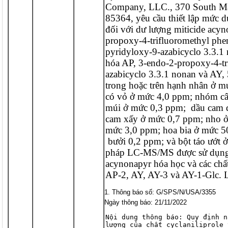
Company, LLC., 370 South Mai
85364, yêu cầu thiết lập mức d
đối với dư lượng miticide acyno
propoxy-4-trifluoromethyl phen
pyridyloxy-9-azabicyclo 3.3.1 
hóa AP, 3-endo-2-propoxy-4-tr
azabicyclo 3.3.1 nonan và AY, 5
trong hoặc trên hạnh nhân ở m
có vỏ ở mức 4,0 ppm; nhóm cây 
múi ở mức 0,3 ppm;  dầu cam q
cam xấy ở mức 0,7 ppm; nho ở
mức 3,0 ppm; hoa bia ở mức 5
 bưởi 0,2 ppm; và bột táo ướt 
pháp LC-MS/MS được sử dụng đ
acynonapyr hóa học và các chất
AP-2, AY, AY-3 và AY-1-Glc. L
Thông báo số: G/SPS/N/USA/3355
Ngày thông báo: 21/11/2022
Nội dung thông báo: Quy định n
lượng của chất cyclaniliprole 