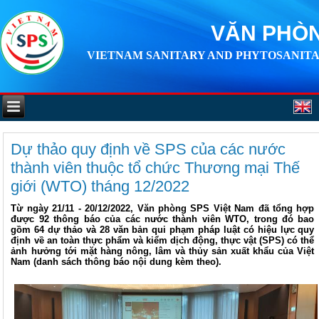
VĂN PHÒN
VIETNAM SANITARY AND PHYTOSANITA
Dự thảo quy định về SPS của các nước
thành viên thuộc tổ chức Thương mại Thế
giới (WTO) tháng 12/2022
Từ ngày 21/11 - 20/12/2022, Văn phòng SPS Việt Nam đã tổng hợp
được 92 thông báo của các nước thành viên WTO, trong đó bao
gồm 64 dự thảo và 28 văn bản qui phạm pháp luật có hiệu lực quy
định về an toàn thực phẩm và kiểm dịch động, thực vật (SPS) có thể
ảnh hưởng tới mặt hàng nông, lâm và thủy sản xuất khẩu của Việt
Nam (danh sách thông báo nội dung kèm theo).