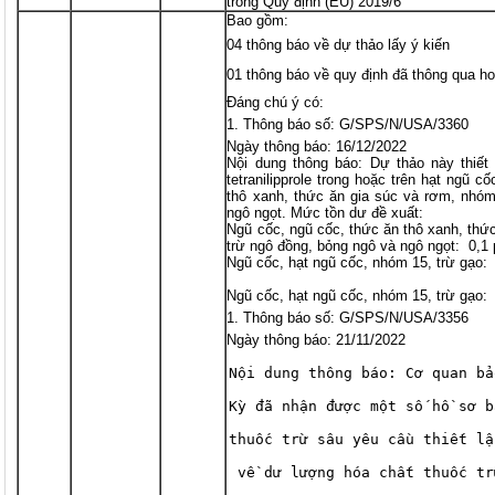
trong Quy định (EU) 2019/6
Bao gồm:
04 thông báo về dự thảo lấy ý kiến
01 thông báo về quy định đã thông qua ho
Đáng chú ý có:
Thông báo số: G/SPS/N/USA/3360
Ngày thông báo: 16/12/2022
Nội dung thông báo: Dự thảo này thiế
tetranilipprole trong hoặc trên hạt ngũ c
thô xanh, thức ăn gia súc và rơm, nhóm
ngô ngọt. Mức tồn dư đề xuất:
Ngũ cốc, ngũ cốc, thức ăn thô xanh, thứ
trừ ngô đồng, bỏng ngô và ngô ngọt: 0,1
Ngũ cốc, hạt ngũ cốc, nhóm 15, trừ gạo:
Ngũ cốc, hạt ngũ cốc, nhóm 15, trừ gạo:
Thông báo số: G/SPS/N/USA/3356
Ngày thông báo: 21/11/2022
Nội dung thông báo: Cơ quan bả
Kỳ đã nhận được một số hồ sơ b
thuốc trừ sâu yêu cầu thiết lậ
 về dư lượng hóa chất thuốc tr