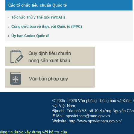
Các tổ chức tiêu chuẩn Quốc tế
Tổ chức Thú y Thế giới (WOAH)
Công ước bảo vệ thực vật Quốc tế (IPPC)
Ủy ban Codex Quốc tế
© 2005 - 2026 Văn phòng Thông báo và Điểm hỏ
vật Việt Nam
Địa chỉ: Tòa nhà A3, số 10 đường Nguyễn Côn
E-Mail: spsvietnam@mae.gov.vn
Website: http://www.spsvietnam.gov.vn/
hông tin được xây dựng với hỗ trợ của