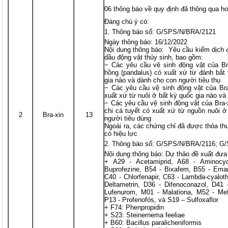
06 thông báo về quy định đã thông qua ho
Đáng chú ý có:
Thông báo số: G/SPS/N/BRA/2121
Ngày thông báo: 16/12/2022
Nội dung thông báo: Yêu cầu kiểm dịch đ
dầu động vật thủy sinh, bao gồm:
− Các yêu cầu vệ sinh động vật của Br
hồng (pandalus) có xuất xứ từ đánh bắt 
gia nào và dành cho con người tiêu thụ
− Các yêu cầu vệ sinh động vật của Bra
xuất xứ từ nuôi ở bất kỳ quốc gia nào v
− Các yêu cầu vệ sinh động vật của Bra-
chi cá tuyết có xuất xứ từ nguồn nuôi 
2
Bra-xin
13
người tiêu dùng
Ngoài ra, các chứng chỉ đã được thỏa t
có hiệu lực
Thông báo số: G/SPS/N/BRA/2116; G
Nội dung thông báo: Dự thảo đề xuất đưa
+ A29 - Acetamiprid, A68 - Aminocycl
Buprofezine, B54 - Bixafem, B55 - Ema
C40 - Chlorfenapir, C63 - Lambda-cyalothr
Deltametrin, D36 - Difenoconazol, D41 -
Lufenurom, M01 - Malationa, M52 - Mefe
P13 - Profenofós, và S19 – Sulfoxaflor
+ F74: Phenpropidin
+ S23: Steinernema feeliae
+ B60: Bacillus paralicheniformis