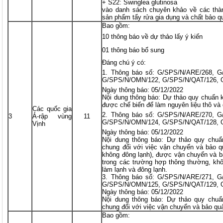
+ S22: Swinglea glutinosa
vào danh sách chuyên khảo về các thàn
sản phẩm tẩy rửa gia dụng và chất bảo q
Bao gồm:
10 thông báo về dự thảo lấy ý kiến
01 thông báo bổ sung
Đáng chú ý có:
Thông báo số: G/SPS/N/ARE/268, G
G/SPS/N/OMN/122, G/SPS/N/QAT/126, 
Ngày thông báo: 05/12/2022
Nội dung thông báo: Dự thảo quy chuẩn k
được chế biến để làm nguyên liệu thô và
Các quốc gia
Thông báo số: G/SPS/N/ARE/270, G
3
Ả-rập vùng
11
G/SPS/N/OMN/124, G/SPS/N/QAT/128, 
Vịnh
Ngày thông báo: 05/12/2022
Nội dung thông báo: Dự thảo quy chuẩ
chung đối với việc vận chuyển và bảo 
không đông lạnh), được vận chuyển và b
trong các trường hợp thông thường, kh
làm lạnh và đông lạnh.
3. Thông báo số: G/SPS/N/ARE/271, 
G/SPS/N/OMN/125, G/SPS/N/QAT/129, 
Ngày thông báo: 05/12/2022
Nội dung thông báo: Dự thảo quy chuẩ
chung đối với việc vận chuyển và bảo q
Bao gồm: