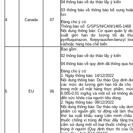
04 thông báo về dự thảo lấy ý kiến
03 thông báo về thông báo bổ sung hoặ
lực
4
Canada
07
Đáng chú ý có:
Thông báo số: G/SPS/N/CAN/1465-1468
Nội dung thông báo: Cơ quan quản lý d
xuất giới hạn dư lượng tối đa thu
pyrifluquinazon, florpyrauxifen-benzyl
và/hoặc hàng hóa chế biến
Bao gồm:
02 thông báo về dự thảo lấy ý kiến
04 thông báo về quy định đã thông qua ho
Đáng chú ý có:
1. Ngày thông báo: 14/12/2022
Nội dung thông báo: Dự thảo Quy định đư
các mức dư lượng giới hạn tối đa cho 
trong một số mặt hàng thực phẩm, mức
5
EU
06
0,005-0,01 mg/kg và một số sẽ không đư
đến sức khỏe của người tiêu dùng.
2. Ngày thông báo: 08/12/2022
Nội dung thông báo: Dự thảo này xây dựn
phẩm có nguồn gốc từ động vật làm th
thứ ba xuất khẩu sang Liên minh châu
thuốc chống vi trùng để thúc đẩy tăng t
cấm sử dụng một số loại thuốc chống vi tr
trùng ở người (Quy định thực thi của 