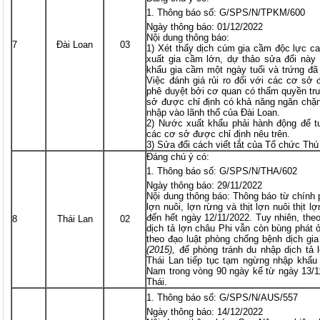
Thông báo số: G/SPS/N/TPKM/600
Ngày thông báo: 01/12/2022
Nội dung thông báo:
7
Đài Loan
03
1) Xét thấy dịch cúm gia cầm độc lực c
xuất gia cầm lớn, dự thảo sửa đổi này
khẩu gia cầm một ngày tuổi và trứng đã
Việc đánh giá rủi ro đối với các cơ sở
phê duyệt bởi cơ quan có thẩm quyền t
sở được chỉ định có khả năng ngăn chặ
nhập vào lãnh thổ của Đài Loan.
2) Nước xuất khẩu phải hành động để tu
các cơ sở được chỉ định nêu trên.
3) Sửa đổi cách viết tắt của Tổ chức Th
Đáng chú ý có:
Thông báo số: G/SPS/N/THA/602
Ngày thông báo: 29/11/2022
Nội dung thông báo: Thông báo từ chính
lợn nuôi, lợn rừng và thịt lợn nuôi thịt 
đến hết ngày 12/11/2022. Tuy nhiên, the
8
Thái Lan
02
dịch tả lợn châu Phi vẫn còn bùng phát 
theo đạo luật phòng chống bệnh dịch gi
(2015),
để phòng tránh du nhập dịch tả 
Thái Lan tiếp tục tạm ngừng nhập khẩu l
Nam trong vòng 90 ngày kể từ ngày 13/1
Thái.
Thông báo số: G/SPS/N/AUS/557
Ngày thông báo: 14/12/2022