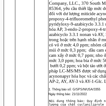
Company, LLC., 370 South Mai
85364, yêu cầu thiết lập mức d
đối với dư lượng miticide acyno
propoxy-4-trifluoromethyl phen
pyridyloxy-9-azabicyclo 3.3.1 
hóa AP, 3-endo-2-propoxy-4-tr
azabicyclo 3.3.1 nonan và AY, 5
trong hoặc trên hạnh nhân ở m
có vỏ ở mức 4,0 ppm; nhóm cây 
múi ở mức 0,3 ppm;  dầu cam q
cam xấy ở mức 0,7 ppm; nho ở
mức 3,0 ppm; hoa bia ở mức 5
 bưởi 0,2 ppm; và bột táo ướt 
pháp LC-MS/MS được sử dụng đ
acynonapyr hóa học và các chất
AP-2, AY, AY-3 và AY-1-Glc. L
Thông báo số: G/SPS/N/USA/3355
Ngày thông báo: 21/11/2022
Nội dung thông báo: Quy định n
lượng của chất cyclaniliprole 