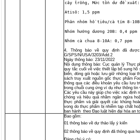
cây trồng, Mức tồn dư đề xuất:
Atisô: 1,5 ppm
Phân nhóm hồ tiêu/cà tím 8-10B
Nhóm hướng dương 20B: 0,4 ppm
Nhóm cà chua 8-10A: 0,7 ppm
4, Thông báo về quy định đã được
G/SPS/N/USA/3203/Add.2
Ngày thông báo: 23/11/2022
Nội dung thông báo: Cục quản lý Thực
quy tắc cuối về việc thiết lập bổ sung hồ
biến, đóng gói hoặc lưu giữ những loạ
sách truy xuất nguồn gốc thực phẩm
Foo
thông qua các điều khoản yêu cầu lưu tr
trong chuỗi cung ứng ví dụ như thông tin 
Các yêu cầu này giúp cho việc xác định
chóng và hiệu quả nhằm ngăn ngừa hoặ
thực phẩm và giải quyết các khủng hoả
vong do thực phẩm bị nhiễm tạp chất ho
ban hành theo Đạo luật hiện đại hóa an 
Bao gồm:
01 thông báo về dự thảo lấy ý kiến
02 thông báo về quy định đã thông qua ho
Đáng chú ý có: