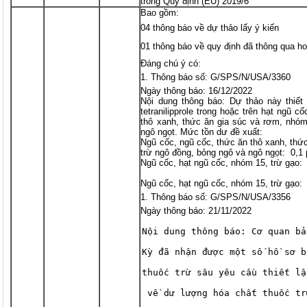
trong Quy định (EU) 2019/6
Bao gồm:
04 thông báo về dự thảo lấy ý kiến
01 thông báo về quy định đã thông qua ho
Đáng chú ý có:
Thông báo số: G/SPS/N/USA/3360
Ngày thông báo: 16/12/2022
Nội dung thông báo: Dự thảo này thiế
tetranilipprole trong hoặc trên hạt ngũ c
thô xanh, thức ăn gia súc và rơm, nhóm
ngô ngọt. Mức tồn dư đề xuất:
Ngũ cốc, ngũ cốc, thức ăn thô xanh, thứ
trừ ngô đồng, bỏng ngô và ngô ngọt: 0,1
Ngũ cốc, hạt ngũ cốc, nhóm 15, trừ gạo:
Ngũ cốc, hạt ngũ cốc, nhóm 15, trừ gạo:
Thông báo số: G/SPS/N/USA/3356
Ngày thông báo: 21/11/2022
Nội dung thông báo: Cơ quan bả
Kỳ đã nhận được một số hồ sơ b
thuốc trừ sâu yêu cầu thiết lậ
 về dư lượng hóa chất thuốc tr