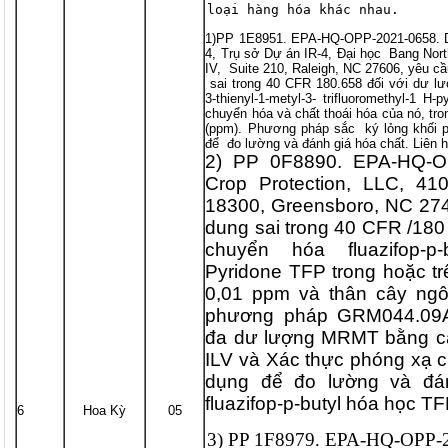
loại hàng hóa khác nhau.
1)PP 1E8951. EPA-HQ-OPP-2021-0658. D
4, Trụ sở Dự án IR-4, Đại học Bang North
IV, Suite 210, Raleigh, NC 27606, yêu cầu
sai trong 40 CFR 180.658 đối với dư lượ
3-thienyl-1-metyl-3- trifluoromethyl-1 
chuyển hóa và chất thoái hóa của nó, tr
(ppm). Phương pháp sắc ký lỏng khối
để đo lường và đánh giá hóa chất. Liên h
2) PP 0F8890. EPA-HQ-O
Crop Protection, LLC, 4
18300, Greensboro, NC 274
dung sai trong 40 CFR /180 
chuyển hóa fluazifop-p-bu
Pyridone TFP trong hoặc t
0,01 ppm và thân cây ng
phương pháp GRM044.09A
đa dư lượng MRMT bằng 
ILV và Xác thực phóng xạ
dụng để đo lường và đá
fluazifop-p-butyl hóa học TF
6
Hoa Kỳ
05
3) PP 1F8979. EPA-HQ-OPP-2