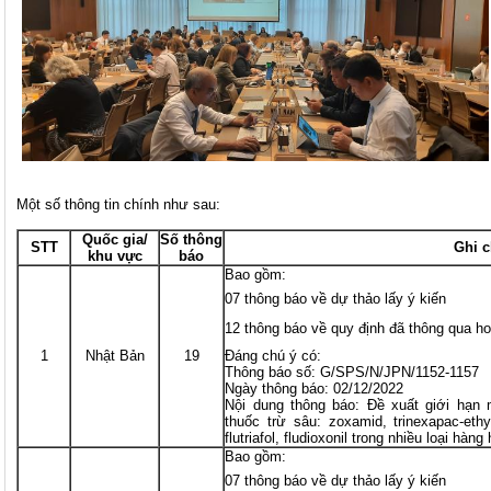
Một số thông tin chính như sau:
Quốc gia/
Số thông
STT
Ghi 
khu vực
báo
Bao gồm:
07 thông báo về dự thảo lấy ý kiến
12 thông báo về quy định đã thông qua ho
1
Nhật Bản
19
Đáng chú ý có:
Thông báo số: G/SPS/N/JPN/1152-1157
Ngày thông báo: 02/12/2022
Nội dung thông báo: Đề xuất giới hạn
thuốc trừ sâu: zoxamid, trinexapac-ethyl
flutriafol, fludioxonil trong nhiều loại hàng
Bao gồm:
07 thông báo về dự thảo lấy ý kiến