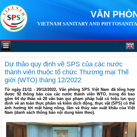
VĂN PHÒN
VIETNAM SANITARY AND PHYTOSANITA
Dự thảo quy định về SPS của các nước
thành viên thuộc tổ chức Thương mại Thế
giới (WTO) tháng 12/2022
Từ ngày 21/11 - 20/12/2022, Văn phòng SPS Việt Nam đã tổng hợp
được 92 thông báo của các nước thành viên WTO, trong đó bao
gồm 64 dự thảo và 28 văn bản qui phạm pháp luật có hiệu lực quy
định về an toàn thực phẩm và kiểm dịch động, thực vật (SPS) có thể
ảnh hưởng tới mặt hàng nông, lâm và thủy sản xuất khẩu của Việt
Nam (danh sách thông báo nội dung kèm theo).