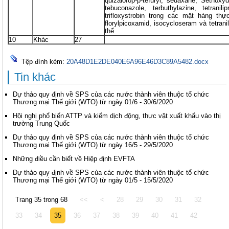
quizalofop-p-tefuryl, sedaxane, Sethoxyd
tebuconazole, terbuthylazine, tetrani
trifloxystrobin trong các mặt hàng th
florylpicoxamid, isocycloseram và tetrani
thể
10
Khác
27
Tệp đính kèm:
20A48D1E2DE040E6A96E46D3C89A5482.docx
Tin khác
Dự thảo quy định về SPS của các nước thành viên thuộc tổ chức
Thương mại Thế giới (WTO) từ ngày 01/6 - 30/6/2020
Hội nghị phổ biến ATTP và kiểm dịch động, thực vật xuất khẩu vào thị
trường Trung Quốc
Dự thảo quy định về SPS của các nước thành viên thuộc tổ chức
Thương mại Thế giới (WTO) từ ngày 16/5 - 29/5/2020
Những điều cần biết về Hiệp định EVFTA
Dự thảo quy định về SPS của các nước thành viên thuộc tổ chức
Thương mại Thế giới (WTO) từ ngày 01/5 - 15/5/2020
Trang 35 trong 68
<<
<
28
29
30
31
32
33
34
35
36
37
38
39
40
41
42