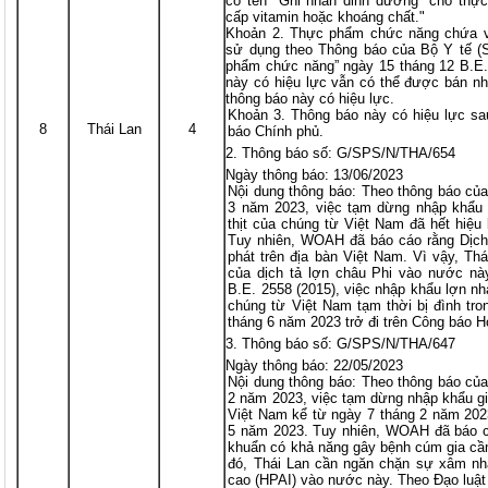
có tên "Ghi nhãn dinh dưỡng" cho thự
cấp vitamin hoặc khoáng chất."
Khoản 2. Thực phẩm chức năng chứa v
sử dụng theo Thông báo của Bộ Y tế (
phẩm chức năng” ngày 15 tháng 12 B.E.
này có hiệu lực vẫn có thể được bán n
thông báo này có hiệu lực.
Khoản 3. Thông báo này có hiệu lực sa
8
Thái Lan
4
báo Chính phủ.
Thông báo số: G/SPS/N/THA/654
Ngày thông báo: 13/06/2023
Nội dung thông báo: Theo thông báo củ
3 năm 2023, việc tạm dừng nhập khẩu 
thịt của chúng từ Việt Nam đã hết hiệu
Tuy nhiên, WOAH đã báo cáo rằng Dịch 
phát trên địa bàn Việt Nam. Vì vậy, T
của dịch tả lợn châu Phi vào nước này
B.E. 2558 (2015), việc nhập khẩu lợn nh
chúng từ Việt Nam tạm thời bị đình tro
tháng 6 năm 2023 trở đi trên Công báo H
Thông báo số: G/SPS/N/THA/647
Ngày thông báo: 22/05/2023
Nội dung thông báo: Theo thông báo củ
2 năm 2023, việc tạm dừng nhập khẩu gi
Việt Nam kể từ ngày 7 tháng 2 năm 2023
5 năm 2023. Tuy nhiên, WOAH đã báo cá
khuẩn có khả năng gây bệnh cúm gia cầm
đó, Thái Lan cần ngăn chặn sự xâm nh
cao (HPAI) vào nước này. Theo Đạo luật 