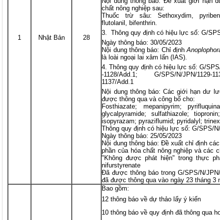
Nội dung thông báo: Đề xuất giới hạn d
chất nông nghiệp sau:
Thuốc trừ sâu: Sethoxydim, pyribenca
flutolanil, bifenthrin.
Thông quy định có hiệu lực số: G/SP
1
Nhật Bản
28
Ngày thông báo: 30/05/2023
Nội dung thông báo: Chỉ định
Anoplophora
là loài ngoại lai xâm lấn (IAS).
Thông quy định có hiệu lực số: G/SP
-1128/Add.1; G/SPS/N/JPN/1129-1
1137/Add.1
Nội dung thông báo: Các giới hạn dư l
được thông qua và công bố cho:
Fosthiazate; mepanipyrim; pyrifluquina
glycalpyramide; sulfathiazole; tiopronin;
isopyrazam; pyraziflumid; pyridalyl; trin
Thông quy định có hiệu lực số: G/SPS/N
Ngày thông báo: 25/05/2023
Nội dung thông báo: Đề xuất chỉ định c
phần của hóa chất nông nghiệp và các c
"Không được phát hiện" trong thực phẩ
nifurstyrenate
Đã được thông báo trong G/SPS/N/JPN/
đã được thông qua vào ngày 23 tháng 3
Bao gồm:
12 thông báo về dự thảo lấy ý kiến
10 thông báo về quy định đã thông qua h