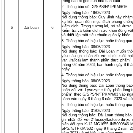
trong bao bì gốc của nhà sản xuất.
Thông báo số: G/SPS/N/TPKM/616
Ngày thông báo: 19/06/2023
Nội dung thông báo: Quy định này nhằm
xạ liên quan đến mục đích phòng chống
kiểm dịch. Trong tương lai, nó sẽ được
6
Đài Loan
6
Kiểm tra và kiểm dịch sức khỏe động vật
và thiết lập một tiêu chuẩn quản lý khác.
Thông báo có hiệu lực hoặc thông q
Ngày thông báo: 08/06/2023
Nội dung thông báo: Đài Loan muốn th
yêu cầu ghi nhãn đối với chiết xuất hạ
var. italica
) làm thành phần thực phẩm"
tháng 02 năm 2023, ban hành ngày 8 thá
ngày.
Thông báo có hiệu lực hoặc thông q
Ngày thông báo: 08/06/2023
Nội dung thông báo: Đài Loan thông bá
nhãn đối với Lysozyme thủy phân lòng t
phẩm" theo G/SPS/N/TPKM/603 vào ngày
hành vào ngày 8 tháng 6 năm 2023 và có
Thông báo có hiệu lực hoặc thông q
Ngày thông báo: 01/06/2023
Nội dung thông báo: Đài Loan thông báo
ghi nhãn đối với 2′-fucosyllactose được
biến đổi gen K-12 MG1655 INB000846 l
SPS/N/TPKM/602 ngày 9 tháng 2 năm 20
năm 2023 và có hiệu lực cùng ngày.