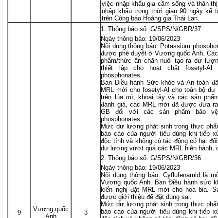
việc nhập khẩu gia cầm sống và thân th
nhập khẩu trong thời gian 90 ngày kể 
trên Công báo Hoàng gia Thái Lan.
Thông báo số: G/SPS/N/GBR/37
Ngày thông báo: 19/06/2023
Nội dung thông báo: Potassium phosphona
được phê duyệt ở Vương quốc Anh. Các 
phẩm/thức ăn chăn nuôi tạo ra dư lượ
thiết lập cho hoạt chất fosetyl-
phosphonates.
Ban Điều hành Sức khỏe và An toàn đã
MRL mới cho fosetyl-Al cho toàn bộ dư
trên lúa mì, khoai tây và các sản phẩ
đánh giá, các MRL mới đã được đưa ra
GB đối với các sản phẩm bảo vệ
phosphonates.
Mức dư lượng phát sinh trong thực phẩ
báo cáo của người tiêu dùng khi tiếp x
độc tính và không có tác động có hại đ
dư lượng vượt quá các MRL hiện hành, 
Thông báo số: G/SPS/N/GBR/36
Ngày thông báo: 19/06/2023
Nội dung thông báo: Cyflufenamid là m
Vương quốc Anh. Ban Điều hành sức k
kiến nghị đặt MRL mới cho hoa bia. S
được giới thiệu để đặt dung sai.
Mức dư lượng phát sinh trong thực phẩ
Vương quốc
báo cáo của người tiêu dùng khi tiếp x
9
3
Anh