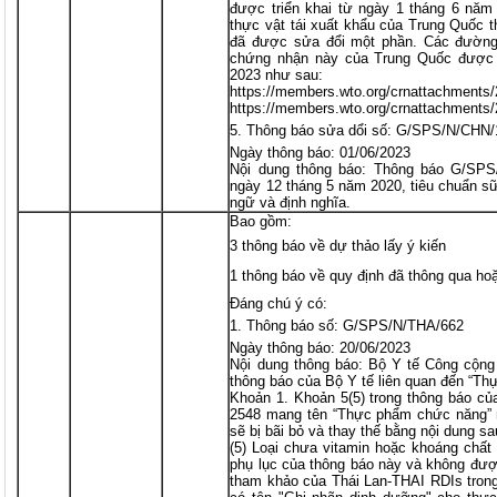
được triển khai từ ngày 1 tháng 6 năm
thực vật tái xuất khẩu của Trung Quốc
đã được sửa đổi một phần. Các đường 
chứng nhận này của Trung Quốc được 
2023 như sau:
https://members.wto.org/crnattachment
https://members.wto.org/crnattachment
Thông báo sửa dổi số: G/SPS/N/CHN/
Ngày thông báo: 01/06/2023
Nội dung thông báo: Thông báo G/SPS
ngày 12 tháng 5 năm 2020, tiêu chuẩn sữ
ngữ và định nghĩa.
Bao gồm:
3 thông báo về dự thảo lấy ý kiến
1 thông báo về quy định đã thông qua ho
Đáng chú ý có:
Thông báo số: G/SPS/N/THA/662
Ngày thông báo: 20/06/2023
Nội dung thông báo: Bộ Y tế Công cộng
thông báo của Bộ Y tế liên quan đến “T
Khoản 1. Khoản 5(5) trong thông báo củ
2548 mang tên “Thực phẩm chức năng” n
sẽ bị bãi bỏ và thay thế bằng nội dung sa
(5) Loại chưa vitamin hoặc khoáng chất
phụ lục của thông báo này và không đượ
tham khảo của Thái Lan-THAI RDIs tron