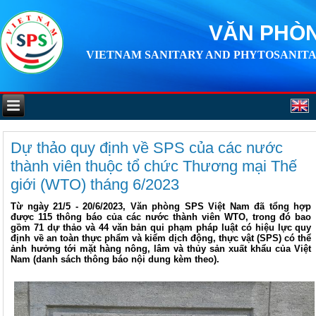
VĂN PHÒN
VIETNAM SANITARY AND PHYTOSANITA
Dự thảo quy định về SPS của các nước
thành viên thuộc tổ chức Thương mại Thế
giới (WTO) tháng 6/2023
Từ ngày 21/5 - 20/6/2023, Văn phòng SPS Việt Nam đã tổng hợp
được 115 thông báo của các nước thành viên WTO, trong đó bao
gồm 71 dự thảo và 44 văn bản qui phạm pháp luật có hiệu lực quy
định về an toàn thực phẩm và kiểm dịch động, thực vật (SPS) có thể
ảnh hưởng tới mặt hàng nông, lâm và thủy sản xuất khẩu của Việt
Nam (danh sách thông báo nội dung kèm theo).