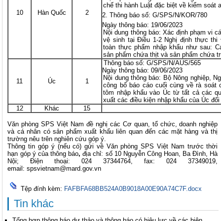
chế thi hành Luật đặc biệt về kiểm soát
10
Hàn Quốc
2
Thông báo số: G/SPS/N/KOR/780
Ngày thông báo: 19/06/2023
Nội dung thông báo: Xác định phạm vi c
vệ sinh tại Điều 1-2 Nghị định thực thi
toàn thực phẩm nhập khẩu như sau: Cá
sản phẩm chứa thịt và sản phẩm chứa t
Thông báo số: G/SPS/N/AUS/565
Ngày thông báo: 09/06/2023
Nội dung thông báo: Bộ Nông nghiệp, N
11
Úc
1
công bố báo cáo cuối cùng về rà soát c
tôm nhập khẩu vào Úc từ tất cả các q
xuất các điều kiện nhập khẩu của Úc đố
12
Khác
15
Văn phòng SPS Việt Nam đề nghị các Cơ quan, tổ chức, doanh nghiệp
và cá nhân có sản phẩm xuất khẩu liên quan đến các mặt hàng và thị
trường nêu trên nghiên cứu góp ý.
Thông tin góp ý (nếu có) gửi về Văn phòng SPS Việt Nam trước thời
hạn góp ý của thông báo
,
địa chỉ: số 10 Nguyễn Công Hoan, Ba Đình, Hà
Nội; Điện thoại: 024 37344764, fax: 024 37349019,
email:
spsvietnam@mard.gov.vn
Tệp đính kèm:
FAFBFA68BB524A0B9018A00E90A74C7F.docx
Tin khác
Tổng hợp thông báo dự thảo và thông báo có hiệu lực về các biện