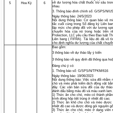
về dư lượng hóa chất thuốc trừ sâu tron
5
Hoa Kỳ
6
nhau.
Thông báo đính chính số: G/SPS/N/US
Ngày thông báo: 24/5/2023
Nội dung thông báo: Cơ quan bảo vệ m
tắc cuối cùng trong Sổ đăng ký Liên ba
lập mức cho phép đối với dư lượng spir
chuyển hóa của nó trong hoặc trên n
Protection, LLC yêu cầu theo Đạo luật
Liên bang ( FIFRA). Tài liệu đó đã vô t
cho định nghĩa dư lượng của chất chuyể
Bao gồm:
3 thông báo về dự thảo lấy ý kiến
3 thông báo về quy định đã thông qua ho
Đáng chú ý có:
Thông báo số: G/SPS/N/TPKM/616
Ngày thông báo: 19/06/2023
Nội dung thông báo: Việc sửa đổi nhằm 
chó và mèo phải kiểm dịch động vật bằn
đây. Các văn bản sửa đổi của dự thảo
đánh dấu bằng màu đỏ và màu xanh lam. 
1) Thức ăn cho chó, mèo có thành phần
trình đóng hộp tiệt trùng ở nhiệt độ cao;
2) Thức ăn khô cho chó và mèo được s
nhiệt độ cao và được đóng gói nguyên gố
3) Thức ăn cho chó, mèo ở dạng viên 