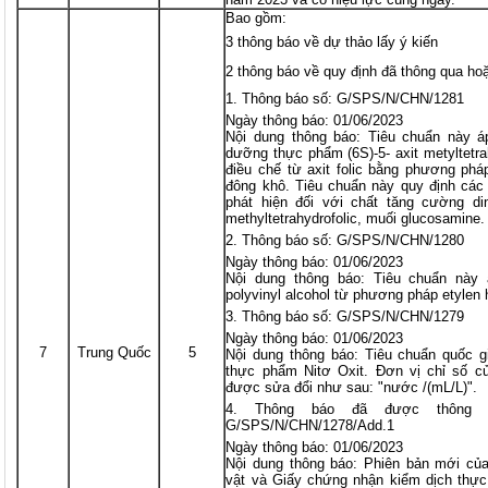
Bao gồm:
3 thông báo về dự thảo lấy ý kiến
2 thông báo về quy định đã thông qua ho
Thông báo số: G/SPS/N/CHN/1281
Ngày thông báo: 01/06/2023
Nội dung thông báo: Tiêu chuẩn này á
dưỡng thực phẩm (6S)-5- axit metyltetr
điều chế từ axit folic bằng phương phá
đông khô. Tiêu chuẩn này quy định các
phát hiện đối với chất tăng cường di
methyltetrahydrofolic, muối glucosamine.
Thông báo số: G/SPS/N/CHN/1280
Ngày thông báo: 01/06/2023
Nội dung thông báo: Tiêu chuẩn này
polyvinyl alcohol từ phương pháp etylen
Thông báo số: G/SPS/N/CHN/1279
Ngày thông báo: 01/06/2023
7
Trung Quốc
5
Nội dung thông báo: Tiêu chuẩn quốc g
thực phẩm Nitơ Oxit. Đơn vị chỉ số củ
được sửa đổi như sau: "nước /(mL/L)".
Thông báo đã được thông 
G/SPS/N/CHN/1278/Add.1
Ngày thông báo: 01/06/2023
Nội dung thông báo: Phiên bản mới củ
vật và Giấy chứng nhận kiểm dịch thực