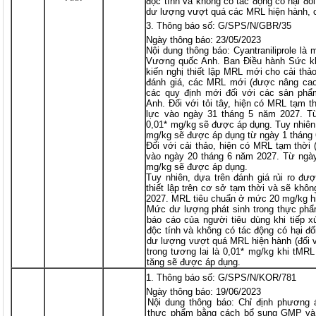
độc tính và không có tác động có hại đ
dư lượng vượt quá các MRL hiện hành, 
Thông báo số: G/SPS/N/GBR/35
Ngày thông báo: 23/05/2023
Nội dung thông báo: Cyantraniliprole là
Vương quốc Anh. Ban Điều hành Sức k
kiến nghị thiết lập MRL mới cho cải thảo
đánh giá, các MRL mới (được nâng cao
các quy định mới đối với các sản ph
Anh. Đối với tỏi tây, hiện có MRL tạm t
lực vào ngày 31 tháng 5 năm 2027. T
0,01* mg/kg sẽ được áp dụng. Tuy nhiên
mg/kg sẽ được áp dụng từ ngày 1 tháng
Đối với cải thảo, hiện có MRL tạm thời 
vào ngày 20 tháng 6 năm 2027. Từ ngà
mg/kg sẽ được áp dụng.
Tuy nhiên, dựa trên đánh giá rủi ro đ
thiết lập trên cơ sở tạm thời và sẽ khô
2027. MRL tiêu chuẩn ở mức 20 mg/kg h
Mức dư lượng phát sinh trong thực phẩ
báo cáo của người tiêu dùng khi tiếp x
độc tính và không có tác động có hại đ
dư lượng vượt quá MRL hiện hành (đối 
trong tương lai là 0,01* mg/kg khi tM
tăng sẽ được áp dụng.
Thông báo số: G/SPS/N/KOR/781
Ngày thông báo: 19/06/2023
Nội dung thông báo: Chỉ định phương á
thực phẩm bằng cách bổ sung GMP và