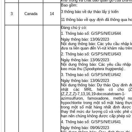
khử trùng và chất bảo quản gỗ của Bra-x
Bao gồm:
3 thông báo về dự thảo lấy ý kiến
3
Canada
14
11 thông báo về quy định đã thông qua h
Đáng chú ý có:
Thông báo số: G/SPS/N/EU/644
Ngày thông báo: 13/06/2023
Nội dung thông báo: Các yêu cầu nhập 
đưa ra liên quan đến Vi-rút khảm nâu tr
Thông báo số: G/SPS/N/EU/643
Ngày thông báo: 13/06/2023
Nội dung thông báo: Các yêu cầu nhập
keo mùa thu (
Spodoptera frugiperda)
..
Thông báo số: G/SPS/N/EU/642
Ngày thông báo: 13/06/2023
Nội dung thông báo: Dự thảo Quy định đ
nhật các MRL hiện có cho (Z)-13-
(Z,Z,Z,Z)-7,13,16,19-docosatetraen-
azimsulfuron, famoxadone, methyl no
hypochlorite trong một số mặt hàng th
trong một số mặt hàng nhất định được
thay thế mức dư lượng cũ và việc phê d
hạn nên chúng không được cấp phép sử 
Thông báo số: G/SPS/N/EU/641
Ngày thông báo: 09/06/2023