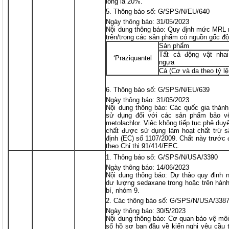
long là 20%.
Thông báo số: G/SPS/N/EU/640
Ngày thông báo: 31/05/2023
Nội dung thông báo: Quy định mức MRL m
trên/trong các sản phẩm có nguồn gốc độ
Sản phẩm
Tất cả động vật nhai 
‘Praziquantel
ngựa
Cá (Cơ và da theo tỷ lệ
Thông báo số: G/SPS/N/EU/639
Ngày thông báo: 31/05/2023
Nội dung thông báo: Các quốc gia thành
sử dụng đối với các sản phẩm bảo vệ
metolachlor. Việc không tiếp tục phê duy
chất được sử dụng làm hoạt chất trừ 
định (EC) số 1107/2009. Chất này trước
theo Chỉ thị 91/414/EEC.
Thông báo số: G/SPS/N/USA/3390
Ngày thông báo: 14/06/2023
Nội dung thông báo: Dự thảo quy định n
dư lượng sedaxane trong hoặc trên hành
bí, nhóm 9.
Các thông báo số: G/SPS/N/USA/338
Ngày thông báo: 30/5/2023
Nội dung thông báo: Cơ quan bảo vệ mô
số hồ sơ ban đầu về kiến nghị yêu cầu t