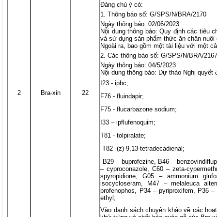
Đáng chú ý có:
Thông báo số: G/SPS/N/BRA/2170
Ngày thông báo: 02/06/2023
Nội dung thông báo: Quy định các tiêu ch
và sử dụng sản phẩm thức ăn chăn nuôi c
Ngoài ra, bao gồm một tài liệu với một cải
Các thông báo số: G/SPS/N/BRA/2167
Ngày thông báo: 04/5/2023
Nội dung thông báo: Dự thảo Nghị quyết 
I23 - ipbc;
2
Bra-xin
22
F76 - fluindapir;
F75 - flucarbazone sodium;
I33 – ipflufenoquim;
T81 - tolpiralate;
T82 -(z)-9,13-tetradecadienal;
B29 – buprofezine, B46 – benzovindiflu
– cyproconazole, C60 – zeta-cypermeth
spyropidione, G05 – ammonium glufos
isocycloseram, M47 – melaleuca alter
profenophos, P34 – pyriproxifem, P36 –
ethyl;
Vào danh sách chuyên khảo về các hoạt 