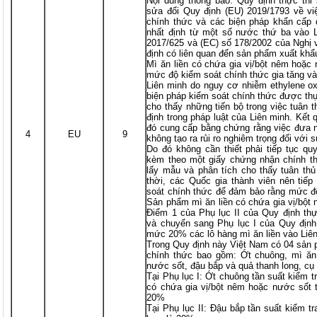
Nội dung thông báo: Quy định thực thi
sửa đổi Quy định (EU) 2019/1793 về vi
chính thức và các biện pháp khẩn cấp 
nhất định từ một số nước thứ ba vào L
2017/625 và (EC) số 178/2002 của Nghị 
định có liên quan đến sản phẩm xuất kh
Mì ăn liền có chứa gia vị/bột nêm hoặc
mức độ kiểm soát chính thức gia tăng và 
Liên minh do nguy cơ nhiễm ethylene o
biện pháp kiểm soát chính thức được thự
cho thấy những tiến bộ trong việc tuân 
định trong pháp luật của Liên minh. Kết
đó cung cấp bằng chứng rằng việc đưa 
4
EU
9
không tạo ra rủi ro nghiêm trọng đối với
Do đó không cần thiết phải tiếp tục qu
kèm theo một giấy chứng nhận chính th
lấy mẫu và phân tích cho thấy tuân th
thời, các Quốc gia thành viên nên tiếp
soát chính thức để đảm bảo rằng mức độ 
Sản phẩm mì ăn liền có chứa gia vị/bột
Điểm 1 của Phụ lục II của Quy định th
và chuyển sang Phụ lục I của Quy định
mức 20% các lô hàng mì ăn liền vào Liê
Trong Quy định này Việt Nam có 04 sản 
chính thức bao gồm: Ớt chuông, mì ăn 
nước sốt, đậu bắp và quả thanh long, cụ
Tại Phụ lục I: Ớt chuông tần suất kiểm 
có chứa gia vị/bột nêm hoặc nước sốt 
20%
Tại Phụ lục II: Đậu bắp tần suất kiểm 