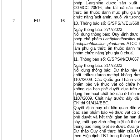
phép L-arginine được sản xuấ
CGMCC 20516, cho tất cả các loài
thức ăn thuộc danh mục phụ gia 'p
chức năng 'axit amin, muối và tương
2
EU
16
Thông báo số: G/SPS/N/EU/668
Ngày thông báo: 27/7/2023
Nội dung thông báo: Quy định thực 
phép chế phẩm
Lactiplantibacillus 
Lactiplantibacillus plantarum
ATCC 55
làm phụ gia thức ăn thuộc danh mụ
nhóm chức năng 'phụ gia ủ chua'.
Thông báo số: G/SPS/N/EU/667
Ngày thông báo: 21/7/2023
Nội dung thông báo: Dự thảo này q
chất triflusulfuron-methyl không đ
1107/2009. Các Quốc gia Thành viên
phẩm bảo vệ thực vật có chứa hoạt
không gia hạn phê duyệt dựa trên 
dụng làm hoạt chất trừ sâu ở Liên 
1107/2009. Chất này trước đây đã
Chỉ thị 91/414/EEC.
Quyết định này chỉ liên quan đến v
các sản phẩm bảo vệ thực vật có c
phê duyệt và hết thời gian ân hạn 
này, một quy định riêng biệt có thể
thông báo riêng biệt sẽ được đưa ra
Dự thảo Quy chế thực hiện của Ủy
theo Hiệp định TBT trong thông bá