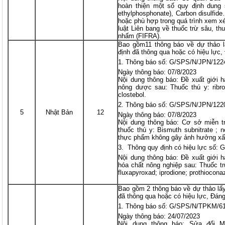
hoàn thiện một số quy định dung 
ethylphosphonate), Carbon disulfide
hoặc phù hợp trong quá trình xem x
luật Liên bang về thuốc trừ sâu, th
nhấm (FIFRA).
Bao gồm11 thông báo về dự thảo l
định đã thông qua hoặc có hiệu lực,
Thông báo số: G/SPS/N/JPN/1224
Ngày thông báo: 07/8/2023
Nội dung thông báo: Đề xuất giới h
nông dược sau: Thuốc thú y: ribro
clostebol.
Thông báo số: G/SPS/N/JPN/122
5
Nhật Bản
12
Ngày thông báo: 07/8/2023
Nội dung thông báo: Cơ sở miễn t
thuốc thú y: Bismuth subnitrate ; 
thực phẩm không gây ảnh hưởng xấ
Thông quy định có hiệu lực số:
Nội dung thông báo: Đề xuất giới h
hóa chất nông nghiệp sau: Thuốc t
fluxapyroxad; iprodione; prothiocona
Bao gồm 2 thông báo về dự thảo lấy
đã thông qua hoặc có hiệu lực, Đáng
Thông báo số: G/SPS/N/TPKM/6
Ngày thông báo: 24/07/2023
Nội dung thông báo: Sửa đổi 