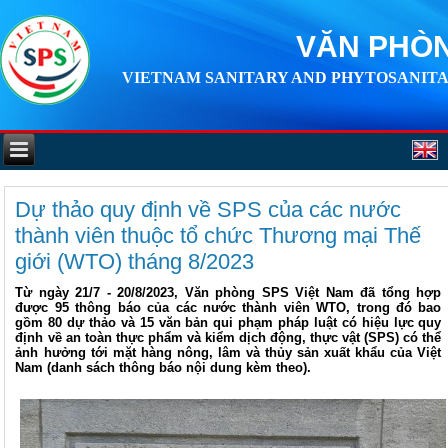
VĂN PHÒN
VIETNAM SANITARY AND PHYTOSANITA
Dự thảo quy định về SPS của các nước
thành viên thuộc tổ chức Thương mại Thế
giới (WTO) tháng 8/2023
Từ ngày 21/7 - 20/8/2023, Văn phòng SPS Việt Nam đã tổng hợp
được 95 thông báo của các nước thành viên WTO, trong đó bao
gồm 80 dự thảo và 15 văn bản qui phạm pháp luật có hiệu lực quy
định về an toàn thực phẩm và kiểm dịch động, thực vật (SPS) có thể
ảnh hưởng tới mặt hàng nông, lâm và thủy sản xuất khẩu của Việt
Nam (danh sách thông báo nội dung kèm theo).