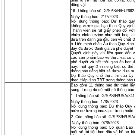
định rõ về mặt hóa học có tác dụng 
động vật.
Thông báo số: G/SPS/N/EU/662
Ngày thông báo: 21/7/2023
Nội dung thông báo: Dự thảo quy 
không được gia hạn theo Quy định
Thành viên sẽ rút giấy phép đối vớ
chứa clofentezine như một hoạt ch
dựa trên đánh giá đầu tiên về chất 
ở Liên minh châu Âu theo Quy định 
đây đã được đánh giá và phê duyệt 
Quyết định này chỉ liên quan đến v
các sản phẩm bảo vệ thực vật có c
phê duyệt và hết thời gian ân hạn 
này, một quy định riêng biệt có th
thông báo riêng biệt sẽ được đưa ra
Dự thảo Quy chế thực thi của Ủy
theo Hiệp định TBT trong thông bá
Bao gồm 11 thông báo dự thảo lấy
sung. Trong đó có một số thông báo
Thông báo số: G/SPS/N/USA/341
Ngày thông báo: 17/8/2023
Nội dung thông báo: Dự thảo Quy đ
mức dư lượng imazapic trong hoặc t
Các thông báo số: G/SPS/N/USA
Ngày thông báo: 07/8/2023
Nội dung thông báo: Cơ quan Bảo
một số tài liệu ban đầu về hồ sơ kiế