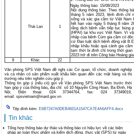
Ngày thông báo: 15/08/2023
Nội dung thông báo: Theo thông b
tháng 5 năm 2023, lệnh đình chỉ
sống và xác gia cầm từ Việt Nam 
hết hạn vào ngày 5 tháng 8 năm 
Thái Lan
1
rằng dịch bệnh vẫn tiếp tục bùng
(HPAI) tại khu vực Việt Nam. Vì v
nhập của bệnh Cúm gia cầm có độc
cứ Đạo luật dịch bệnh động vật B.E
nhập khẩu hoặc quá cảnh gia cầm
tạm thời bị đình chỉ trong thời gi
2023 trở đi trên Công báo Hoàng gia
9
Khác
22
Văn phòng SPS Việt Nam đề nghị các Cơ quan, tổ chức, doanh nghiệp
và cá nhân có sản phẩm xuất khẩu liên quan đến các mặt hàng và thị
trường nêu trên nghiên cứu góp ý.
Thông tin góp ý (nếu có) gửi về Văn phòng SPS Việt Nam trước thời
hạn góp ý của thông báo
,
địa chỉ: số 10 Nguyễn Công Hoan, Ba Đình, Hà
Nội; Điện thoại: 024 37344764, fax: 024 37349019,
email:
spsvietnam@mard.gov.vn
Tệp đính kèm:
E6B7247A0DEB4601A1547CA7E4A6AFF4.docx
Tin khác
Tổng hợp thông báo dự thảo và thông báo có hiệu lực về các biện
pháp an toàn thực phẩm và kiểm dịch động, thực vật (SPS) từ ngày