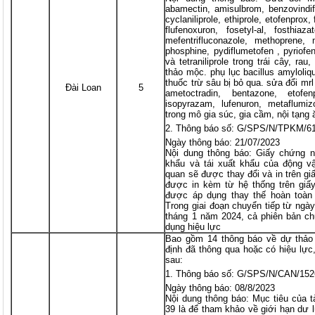
abamectin, amisulbrom, benzovindifl
cyclaniliprole, ethiprole, etofenprox
flufenoxuron, fosetyl-al, fosthia
mefentrifluconazole, methoprene, m
phosphine, pydiflumetofen , pyriofen
và tetraniliprole trong trái cây, ra
thảo mộc. phụ lục bacillus amyloliq
thuốc trừ sâu bị bỏ qua. sửa đổi mrl
Đài Loan
5
ametoctradin, bentazone, etofenp
isopyrazam, lufenuron, metaflumizo
trong mô gia súc, gia cầm, nội tạng
Thông báo số: G/SPS/N/TPKM/6
Ngày thông báo: 21/07/2023
Nội dung thông báo: Giấy chứng n
khẩu và tái xuất khẩu của động vậ
quan sẽ được thay đổi và in trên g
được in kèm từ hệ thống trên giấ
được áp dụng thay thế hoàn toàn
Trong giai đoạn chuyển tiếp từ ngà
tháng 1 năm 2024, cả phiên bản c
dụng hiệu lực
Bao gồm 14 thông báo về dự thảo 
định đã thông qua hoặc có hiệu lực
sau:
Thông báo số: G/SPS/N/CAN/152
Ngày thông báo: 08/8/2023
Nội dung thông báo: Mục tiêu của 
39 là để tham khảo về giới hạn dư l