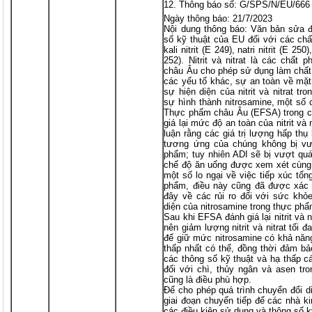
Thông báo số: G/SPS/N/EU/666
Ngày thông báo: 21/7/2023
Nội dung thông báo: Văn bản sửa đ
số kỹ thuật của EU đối với các ch
kali nitrit (E 249), natri nitrit (E 250)
252). Nitrit và nitrat là các chất
châu Âu cho phép sử dụng làm chất
các yếu tố khác, sự an toàn về mặt
sự hiện diện của nitrit và nitrat t
sự hình thành nitrosamine, một số 
Thực phẩm châu Âu (EFSA) trong cá
giá lại mức độ an toàn của nitrit và
luận rằng các giá trị lượng hấp th
tương ứng của chúng không bị vư
phẩm; tuy nhiên ADI sẽ bị vượt quá
chế độ ăn uống được xem xét cùng 
một số lo ngại về việc tiếp xúc tổn
phẩm, điều này cũng đã được xác 
đây về các rủi ro đối với sức khỏ
diện của nitrosamine trong thực phẩ
Sau khi EFSA đánh giá lại nitrit và 
nên giảm lượng nitrit và nitrat tối
để giữ mức nitrosamine có khả năn
thấp nhất có thể, đồng thời đảm bảo
các thông số kỹ thuật và hạ thấp cá
đối với chì, thủy ngân và asen tron
cũng là điều phù hợp.
Để cho phép quá trình chuyển đổi d
giai đoạn chuyển tiếp để các nhà k
các điều kiện sử dụng và thông số 