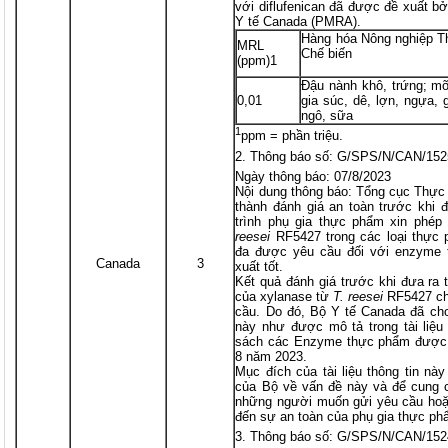
với diflufenican đã được đề xuất b
Y tế Canada (PMRA).
Hàng hóa Nông nghiệp T
MRL
Chế biến
(ppm)1
Đậu nành khô, trứng; mỡ
0,01
gia súc, dê, lợn, ngựa,
ngô, sữa
1
ppm = phần triệu.
Thông báo số: G/SPS/N/CAN/152
Ngày thông báo: 07/8/2023
Nội dung thông báo: Tổng cục Thực
thành đánh giá an toàn trước khi đ
trình phụ gia thực phẩm xin phé
reesei
RF5427 trong các loại thực
đa được yêu cầu đối với enzyme 
Canada
3
xuất tốt.
Kết quả đánh giá trước khi đưa ra 
của xylanase từ
T. reesei
RF5427 ch
cầu. Do đó, Bộ Y tế Canada đã ch
này như được mô tả trong tài liệu
sách các Enzyme thực phẩm được p
8 năm 2023.
Mục đích của tài liệu thông tin này
của Bộ về vấn đề này và để cung cấ
những người muốn gửi yêu cầu hoặc
đến sự an toàn của phụ gia thực ph
Thông báo số: G/SPS/N/CAN/152