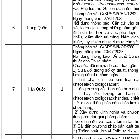
Enterococci, Pseudomonas aerugi
vào Phụ lục thứ 26 liên quan đến ti
Thông báo số: G/SPS/N/CHN/1282
Ngày thông báo: 07/08/2023
Nội dung thông báo: Căn cứ vào tì
6
Trung Quốc
1
sát kiểm dịch trong những năm gần 
định chi tiết hơn về việc phê duyệt
khẩu, kiểm dịch tại cảng, kiểm dịc
khác, tuy nhiên chưa đưa ra các yê
Thông báo số: G/SPS/N/KOR/786
Ngày thông báo: 20/07/2023
Nội dung thông báo: Đề xuất Sửa đ
thuật cho Thực phẩm.
Các sửa đổi được đề xuất bao gồm:
1) Sửa đổi thông số kỹ thuật, thông
lượng tiêu thụ hàng ngày:
- Thắt chặt chỉ tiêu kim loại nặ
chitosan/chitooligosacarit;
- Tăng cường đặc tính của hợp chất 
7
Hàn Quốc
1
- Thay đổi lượng ăn hàng 
chitosan/chitooligosaccharides, chiết
- Sửa đổi thông báo cảnh báo lượng 
chức năng;
2) Xây dựng định nghĩa và phương
dụng kéo dài' giải phóng chậm:
- Giới hạn đối với các vitamin tan t
3) Cải tiến phương pháp sản xuất gel
4) Thống nhất đơn vị Folic acid -
Thông báo số: G/SPS/N/THA/671