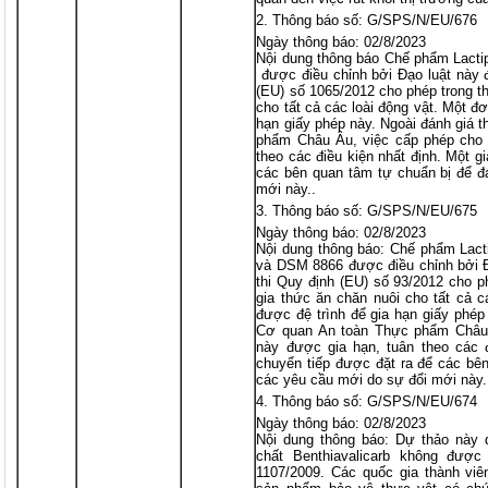
Thông báo số: G/SPS/N/EU/676
Ngày thông báo: 02/8/2023
Nội dung thông báo Chế phẩm Lactip
được điều chỉnh bởi Đạo luật này 
(EU) số 1065/2012 cho phép trong t
cho tất cả các loài động vật. Một đơ
hạn giấy phép này. Ngoài đánh giá 
phẩm Châu Âu, việc cấp phép cho 
theo các điều kiện nhất định. Một g
các bên quan tâm tự chuẩn bị để đ
mới này..
Thông báo số: G/SPS/N/EU/675
Ngày thông báo: 02/8/2023
Nội dung thông báo: Chế phẩm Lacti
và DSM 8866 được điều chỉnh bởi 
thi Quy định (EU) số 93/2012 cho p
gia thức ăn chăn nuôi cho tất cả c
được đệ trình để gia hạn giấy phép 
Cơ quan An toàn Thực phẩm Châu 
này được gia hạn, tuân theo các đ
chuyển tiếp được đặt ra để các bê
các yêu cầu mới do sự đổi mới này.
Thông báo số: G/SPS/N/EU/674
Ngày thông báo: 02/8/2023
Nội dung thông báo: Dự thảo này q
chất Benthiavalicarb không được
1107/2009. Các quốc gia thành viê