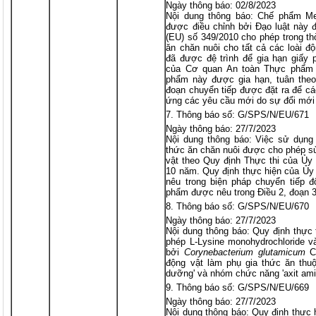
Ngày thông báo: 02/8/2023
Nội dung thông báo: Chế phẩm Me
được điều chỉnh bởi Đạo luật này 
(EU) số 349/2010 cho phép trong t
ăn chăn nuôi cho tất cả các loài đ
đã được đệ trình để gia hạn giấy p
của Cơ quan An toàn Thực phẩm 
phẩm này được gia hạn, tuân theo 
đoạn chuyển tiếp được đặt ra để cá
ứng các yêu cầu mới do sự đổi mới 
Thông báo số: G/SPS/N/EU/671
Ngày thông báo: 27/7/2023
Nội dung thông báo: Việc sử dụng 
thức ăn chăn nuôi được cho phép sử
vật theo Quy định Thực thi của Ủy 
10 năm. Quy định thực hiện của Ủy
nêu trong biện pháp chuyển tiếp đ
phẩm được nêu trong Điều 2, đoạn 3
Thông báo số: G/SPS/N/EU/670
Ngày thông báo: 27/7/2023
Nội dung thông báo: Quy định thực 
phép L-Lysine monohydrochloride v
bởi
Corynebacterium glutamicum
CG
động vật làm phụ gia thức ăn thuộ
dưỡng' và nhóm chức năng 'axit ami
Thông báo số: G/SPS/N/EU/669
Ngày thông báo: 27/7/2023
Nội dung thông báo: Quy định thực 