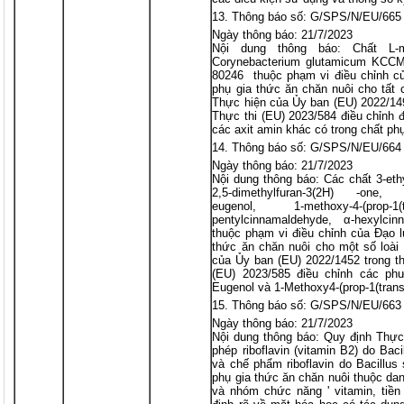
Thông báo số: G/SPS/N/EU/665
Ngày thông báo: 21/7/2023
Nội dung thông báo: Chất L-
Corynebacterium glutamicum KCCM
80246 thuộc phạm vi điều chỉnh c
phụ gia thức ăn chăn nuôi cho tất 
Thực hiện của Ủy ban (EU) 2022/149
Thực thi (EU) 2023/584 điều chỉnh đ
các axit amin khác có trong chất phụ
Thông báo số: G/SPS/N/EU/664
Ngày thông báo: 21/7/2023
Nội dung thông báo: Các chất 3-ethy
2,5-dimethylfuran-3(2H) -one, 4,5
eugenol, 1-methoxy-4-(prop
pentylcinnamaldehyde, α-hexylcin
thuộc phạm vi điều chỉnh của Đạo 
thức ăn chăn nuôi cho một số loài
của Ủy ban (EU) 2022/1452 trong t
(EU) 2023/585 điều chỉnh các ph
Eugenol và 1-Methoxy4-(prop-1(trans
Thông báo số: G/SPS/N/EU/663
Ngày thông báo: 21/7/2023
Nội dung thông báo: Quy định Thực
phép riboflavin (vitamin B2) do Bac
và chế phẩm riboflavin do Bacillus
phụ gia thức ăn chăn nuôi thuộc dan
và nhóm chức năng ' vitamin, tiền