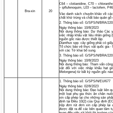
C64 – clotianidine, C70 – chloranthra
– ipflufenoquim, L03 – lactofem, P46
Bra-xin
20
Vào danh sách chuyên khảo về các 
chất khử trùng và chất bảo quản gỗ 
Thông báo số: G/SPS/N/BRA/220
Ngày thông báo: 10/8/2023
Nội dung thông báo: Dự thảo Các y
việc nhập khẩu vật liệu nhân giống 
nguồn gốc nào được thiết lập.
Dianthus
spp. cây giống phải có giấ
Tổ chức bảo vệ thực vật quốc gia 
với các Tờ khai bổ sung.
Thông báo số: G/SPS/N/BRA/220
Ngày thông báo: 10/8/2023
Nội dung thông báo: Tham vấn cộng
vật đối với việc nhập khẩu hạt gi
Melongena
) từ bất kỳ nguồn gốc nào
Thông báo số: G/SPS/N/EU/677
Ngày thông báo: 02/8/2023
Nội dung thông báo: Đạo luật liên q
một loạt phụ gia thức ăn chăn nuôi
xin cấp phép lại cho những sản ph
định tại Điều 10(2) của Quy định (E
nộp đơn rút đơn xin cấp phép lại 
được đặt ra để các bên quan tâm tự
quan đến việc rút khỏi thị trường c