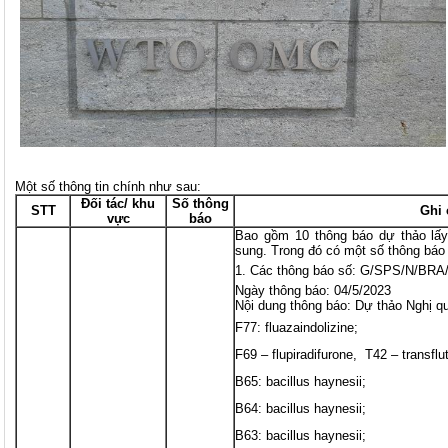
Một số thông tin chính như sau:
Đối tác/ khu
Số thông
STT
Ghi 
vực
báo
Bao gồm 10 thông báo dự thảo lấy
sung. Trong đó có một số thông báo
Các thông báo số: G/SPS/N/BRA
Ngày thông báo: 04/5/2023
Nội dung thông báo: Dự thảo Nghị qu
F77: fluazaindolizine;
F69 – flupiradifurone, T42 – transflut
B65: bacillus haynesii;
B64: bacillus haynesii;
B63: bacillus haynesii;