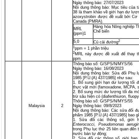
Ngày thông báo: 27/07/2023
Nội dung thông báo: Mục tiêu của 
38 là tham khảo về giới hạn dư lượn
azoxystrobin được đề xuất bởi Cơ 
Canada (PMRA).
Hàng hóa Nông nghiệp T
MRL
Chế biến
(ppm)1
2
5,0
Củ cải đường
1
ppm = 1 phần triệu
2
MRL này được đề xuất để thay th
ppm.
Thông báo số: G/SPS/N/MYS/56
Ngày thông báo: 16/08/2023
Nội dung thông báo: Sửa đổi Phụ l
1985 [P.U.(A) 437/1985] như sau:
1. Bổ sung giới hạn dư lượng tối đ
thực vật mới (famoxadone, MCPA, s
2. Bổ sung mức dư lượng tối đa mớ
trừ sâu hiện có (diafenthiuron, fluo
Thông báo số: G/SPS/N/MYS/55
Malaysia
2
Ngày thông báo: 09/8/2023
Nội dung thông báo: Các sửa đổi đ
phẩm 1985 [P.U.(A) 437/1985] bao 
1. Sửa đổi các thông số, giới 
Enterococci, Pseudomonas aerugi
trong Phụ lục thứ 25 liên quan đến
nước bán tự động;
2. Sửa đổi các thông số, giới hạn 