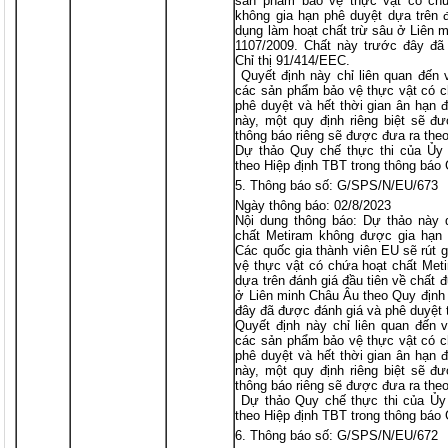
sản phẩm bảo vệ thực vật có chứa
không gia hạn phê duyệt dựa trên 
dụng làm hoạt chất trừ sâu ở Liên 
1107/2009. Chất này trước đây đã
Chỉ thị 91/414/EEC.
Quyết định này chỉ liên quan đến v
các sản phẩm bảo vệ thực vật có c
phê duyệt và hết thời gian ân hạn 
này, một quy định riêng biệt sẽ đ
thông báo riêng sẽ được đưa ra the
Dự thảo Quy chế thực thi của Ủy
theo Hiệp định TBT trong thông bá
Thông báo số: G/SPS/N/EU/673
Ngày thông báo: 02/8/2023
Nội dung thông báo: Dự thảo này q
chất Metiram không được gia hạn 
Các quốc gia thành viên EU sẽ rút 
vệ thực vật có chứa hoạt chất Meti
dựa trên đánh giá đầu tiên về chất 
ở Liên minh Châu Âu theo Quy định 
đây đã được đánh giá và phê duyệt 
Quyết định này chỉ liên quan đến v
các sản phẩm bảo vệ thực vật có c
phê duyệt và hết thời gian ân hạn 
này, một quy định riêng biệt sẽ đ
thông báo riêng sẽ được đưa ra the
Dự thảo Quy chế thực thi của Ủy
theo Hiệp định TBT trong thông báo
Thông báo số: G/SPS/N/EU/672