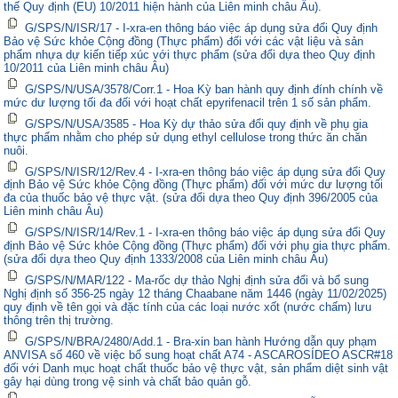
thế Quy định (EU) 10/2011 hiện hành của Liên minh châu Âu).
G/SPS/N/ISR/17 - I-xra-en thông báo việc áp dụng sửa đổi Quy định
Bảo vệ Sức khỏe Cộng đồng (Thực phẩm) đối với các vật liệu và sản
phẩm nhựa dự kiến tiếp xúc với thực phẩm (sửa đổi dựa theo Quy định
10/2011 của Liên minh châu Âu)
G/SPS/N/USA/3578/Corr.1 - Hoa Kỳ ban hành quy định đính chính về
mức dư lượng tối đa đối với hoạt chất epyrifenacil trên 1 số sản phẩm.
G/SPS/N/USA/3585 - Hoa Kỳ dự thảo sửa đổi quy định về phụ gia
thực phẩm nhằm cho phép sử dụng ethyl cellulose trong thức ăn chăn
nuôi.
G/SPS/N/ISR/12/Rev.4 - I-xra-en thông báo việc áp dụng sửa đổi Quy
định Bảo vệ Sức khỏe Cộng đồng (Thực phẩm) đối với mức dư lượng tối
đa của thuốc bảo vệ thực vật. (sửa đổi dựa theo Quy định 396/2005 của
Liên minh châu Âu)
G/SPS/N/ISR/14/Rev.1 - I-xra-en thông báo việc áp dụng sửa đổi Quy
định Bảo vệ Sức khỏe Cộng đồng (Thực phẩm) đối với phụ gia thực phẩm.
(sửa đổi dựa theo Quy định 1333/2008 của Liên minh châu Âu)
G/SPS/N/MAR/122 - Ma-rốc dự thảo Nghị định sửa đổi và bổ sung
Nghị định số 356-25 ngày 12 tháng Chaabane năm 1446 (ngày 11/02/2025)
quy định về tên gọi và đặc tính của các loại nước xốt (nước chấm) lưu
thông trên thị trường.
G/SPS/N/BRA/2480/Add.1 - Bra-xin ban hành Hướng dẫn quy phạm
ANVISA số 460 về việc bổ sung hoạt chất A74 - ASCAROSÍDEO ASCR#18
đối với Danh mục hoạt chất thuốc bảo vệ thực vật, sản phẩm diệt sinh vật
gây hại dùng trong vệ sinh và chất bảo quản gỗ.