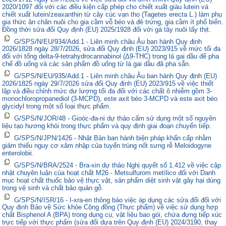
2020/1097 đối với các điều kiện cấp phép cho chiết xuất giàu lutein và
chiết xuất lutein/zeaxanthin từ cây cúc vạn thọ (Tagetes erecta L.) làm phụ
gia thức ăn chăn nuôi cho gia cầm vỗ béo và đẻ trứng, gia cầm ít phổ biến.
Đồng thời sửa đổi Quy định (EU) 2025/1928 đối với gà tây nuôi lấy thịt.
G/SPS/N/EU/934/Add.1 - Liên minh châu Âu ban hành Quy định
2026/1828 ngày 28/7/2026, sửa đổi Quy định (EU) 2023/915 về mức tối đa
đối với tổng delta-9-tetrahydrocannabinol (Δ9-THC) trong lá gai dầu để pha
chế đồ uống và các sản phẩm đồ uống từ lá gai dầu đã pha sẵn.
G/SPS/N/EU/935/Add.1 - Liên minh châu Âu ban hành Quy định (EU)
2026/1825 ngày 29/7/2026 sửa đổi Quy định (EU) 2023/915 về việc thiết
lập và điều chỉnh mức dư lượng tối đa đối với các chất ô nhiễm gồm 3-
monochloropropanediol (3-MCPD), este axit béo 3-MCPD và este axit béo
glycidyl trong một số loại thực phẩm.
G/SPS/N/JOR/48 - Gioóc-đa-ni dự thảo cấm sử dụng một số nguyên
liệu tạo hương khói trong thực phẩm và quy định giai đoạn chuyển tiếp.
G/SPS/N/JPN/1426 - Nhật Bản ban hành biện pháp khẩn cấp nhằm
giảm thiểu nguy cơ xâm nhập của tuyến trùng nốt sưng rễ Meloidogyne
enterolobii.
G/SPS/N/BRA/2524 - Bra-xin dự thảo Nghị quyết số 1.412 về việc cập
nhật chuyên luận của hoạt chất M26 - Metsulfurom metílico đối với Danh
mục hoạt chất thuốc bảo vệ thực vật, sản phẩm diệt sinh vật gây hại dùng
trong vệ sinh và chất bảo quản gỗ.
G/SPS/N/ISR/16 - I-xra-en thông báo việc áp dụng các sửa đổi đối với
Quy định Bảo vệ Sức khỏe Cộng đồng (Thực phẩm) về việc sử dụng hợp
chất Bisphenol A (BPA) trong dụng cụ, vật liệu bao gói, chứa đựng tiếp xúc
trực tiếp với thực phẩm (sửa đổi dựa trên Quy định (EU) 2024/3190, thay