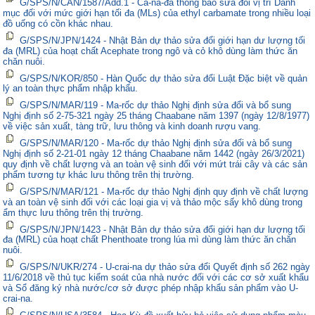
G/SPS/N/CAN/1587/Add.1 - Ca-na-đa thông báo sửa đổi vị trí Danh
mục đối với mức giới hạn tối đa (MLs) của ethyl carbamate trong nhiều loại
đồ uống có cồn khác nhau.
G/SPS/N/JPN/1424 - Nhật Bản dự thảo sửa đổi giới hạn dư lượng tối
đa (MRL) của hoạt chất Acephate trong ngô và cỏ khô dùng làm thức ăn
chăn nuôi.
G/SPS/N/KOR/850 - Hàn Quốc dự thảo sửa đổi Luật Đặc biệt về quản
lý an toàn thực phẩm nhập khẩu.
G/SPS/N/MAR/119 - Ma-rốc dự thảo Nghị định sửa đổi và bổ sung
Nghị định số 2-75-321 ngày 25 tháng Chaabane năm 1397 (ngày 12/8/1977)
về việc sản xuất, tàng trữ, lưu thông và kinh doanh rượu vang.
G/SPS/N/MAR/120 - Ma-rốc dự thảo Nghị định sửa đổi và bổ sung
Nghị định số 2-21-01 ngày 12 tháng Chaabane năm 1442 (ngày 26/3/2021)
quy định về chất lượng và an toàn vệ sinh đối với mứt trái cây và các sản
phẩm tương tự khác lưu thông trên thị trường.
G/SPS/N/MAR/121 - Ma-rốc dự thảo Nghị định quy định về chất lượng
và an toàn vệ sinh đối với các loại gia vị và thảo mộc sấy khô dùng trong
ẩm thực lưu thông trên thị trường.
G/SPS/N/JPN/1423 - Nhật Bản dự thảo sửa đổi giới hạn dư lượng tối
đa (MRL) của hoạt chất Phenthoate trong lúa mì dùng làm thức ăn chăn
nuôi.
G/SPS/N/UKR/274 - U-crai-na dự thảo sửa đổi Quyết định số 262 ngày
11/6/2018 về thủ tục kiểm soát của nhà nước đối với các cơ sở xuất khẩu
và Sổ đăng ký nhà nước/cơ sở được phép nhập khẩu sản phẩm vào U-
crai-na.