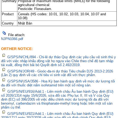
Summary
Proposal of maximum residue limits (MRLs) for the following
agricultural chemical:
Pesticide: Florasulam.
Product
Cereals (HS codes: 10.01, 10.02, 10.03, 10.04, 10.07 and
10.08)
Country
Nhật Bản
File attach:
NJPN1066.pdf
ORTHER NOTICE:
G/SPS/N/CHL/894 - Chi-lê dự thảo Quy định các yêu cầu vệ sinh thú y
đối với việc nhập khẩu động vật họ ngựa vào Chile theo chế độ tạm nhập
tái xuất, đồng thời bãi bỏ Quyết định số 2.492/2019.
G/SPS/N/JOR/49 - Gioóc-đa-ni dự thảo Tiêu chuẩn DJS 2013-2:2026
(Lần 2) quy định về các chỉ tiêu vi sinh vật đối với thực phẩm.
G/SPS/N/USA/3586 - Hoa Kỳ ban hành quy định về mức dư lượng tối
đa đối với thuốc diệt nấm isofetamid trên một số nông sản.
G/SPS/N/EU/916/Add.1 - Liên minh châu Âu ban hành Quy định (EU)
số 2026/1314 ngày 15/6/2026, sửa đổi các Phụ lục II, III và V của Quy
định (EC) số 396/2005 về việc điều chỉnh mức dư lượng tối đa đối với
benomyl, carbendazim và thiophanate-methyl trong hoặc trên một số sản
phẩm cụ thể.
G/SPS/N/EU/921/Add.1 - Liên minh châu Âu ban hành Quy định (EU)
2026/1712 ngày 20/7/2026 về việc sửa đổi và đính chính Quy định (EU)