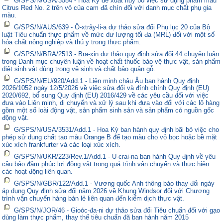
G/SPS/N/USA/3584 - Hoa Kỳ đề xuất hủy bỏ việc sử dụng phẩm màu
Citrus Red No. 2 trên vỏ của cam đã chín đối với danh mục chất phụ gia
màu.
G/SPS/N/AUS/639 - Ô-xtrây-li-a dự thảo sửa đổi Phụ lục 20 của Bộ
luật Tiêu chuẩn thực phẩm về mức dư lượng tối đa (MRL) đối với một số
hóa chất nông nghiệp và thú y trong thực phẩm.
G/SPS/N/BRA/2513 - Bra-xin dự thảo quy định sửa đổi 44 chuyên luận
trong Danh mục chuyên luận về hoạt chất thuốc bảo vệ thực vật, sản phẩm
diệt sinh vật dùng trong vệ sinh và chất bảo quản gỗ.
G/SPS/N/EU/920/Add.1 - Liên minh châu Âu ban hành Quy định
2026/1052 ngày 12/5/2026 về việc sửa đổi và đính chính Quy định (EU)
2020/692, bổ sung Quy định (EU) 2016/429 về các yêu cầu đối với việc
đưa vào Liên minh, di chuyển và xử lý sau khi đưa vào đối với các lô hàng
gồm một số loài động vật, sản phẩm sinh sản và sản phẩm có nguồn gốc
động vật.
G/SPS/N/USA/3531/Add.1 - Hoa Kỳ ban hành quy định bãi bỏ việc cho
phép sử dụng chất tạo màu Orange B để tạo màu cho vỏ bọc hoặc bề mặt
xúc xích frankfurter và các loại xúc xích.
G/SPS/N/UKR/223/Rev.1/Add.1 - U-crai-na ban hành Quy định về yêu
cầu bảo đảm phúc lợi động vật trong quá trình vận chuyển và thực hiện
các hoạt động liên quan.
G/SPS/N/GBR/122/Add.1 - Vương quốc Anh thông báo thay đổi ngày
áp dụng Quy định sửa đổi năm 2026 về Khung Windsor đối với Chương
trình vận chuyển hàng bán lẻ liên quan đến kiểm dịch thực vật.
G/SPS/N/JOR/46 - Gioóc-đa-ni dự thảo sửa đổi Tiêu chuẩn đối với gạo
dùng làm thực phẩm, thay thế tiêu chuẩn đã ban hành năm 2015