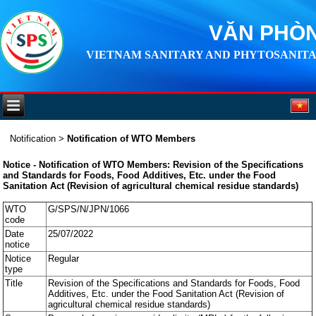
VĂN PHÒN
VIETNAM SANITARY AND PHYTOSANITA
Notification
>
Notification of WTO Members
Notice - Notification of WTO Members: Revision of the Specifications
and Standards for Foods, Food Additives, Etc. under the Food
Sanitation Act (Revision of agricultural chemical residue standards)
WTO
G/SPS/N/JPN/1066
code
Date
25/07/2022
notice
Notice
Regular
type
Title
Revision of the Specifications and Standards for Foods, Food
Additives, Etc. under the Food Sanitation Act (Revision of
agricultural chemical residue standards)