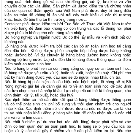
trong quá trình đóng gói và sau khi đóng gói, xử lý, lưu kho và vận
chuyển giữa các địa điểm. Sản phẩm đã được kiểm tra và chứng nhận
của cơ quan có thẩm quyền của Việt Nam phải được duy trì trong điều
kiện an toàn để không bị lẫn với trái cây xuất khẩu đi các thị trường
khác hoặc để tiêu thụ tại thị trường trong nước.
Container phải được kiểm tra bởi Cục Bảo vệ Thực vật Việt Nam trước
khi xếp hàng để đảm bảo không có côn trùng và các lỗ thông hơi phải
được phủ kín không cho côn trùng xâm nhập.
Bộ Nông nghiệp và Nguồn nước Úc có thể lấy mẫu và kiểm dịch bất cứ
lô hàng nào.
Lô hàng phải được kiểm tra bởi các cán bộ an toàn sinh học tại cảng
đến đầu tiên. Không được phép chuyển tiếp bằng được hàng không
hoặc đường bộ (ví dụ chuyển lô hàng bằng đường hàng không hoặc
đường bộ trong nước Úc) cho đến khi lô hàng được thông quan từ điểm
kiểm soát an toàn sinh học.
Nếu lô hàng bị phát hiện có côn trùng sống có nguy cơ an toàn sinh học,
lô hàng sẽ được yêu cầu xử lý, hoặc tái xuất, hoặc tiêu huỷ. Chi phí cho
bất kỳ hành động được yêu cầu nào sẽ do người nhập khẩu chi trả.
Nếu lô hàng bị phát hiện có dấu hiệu của bệnh dịch, lô hàng sẽ bị Bộ
Nông nghiệp giữ lại và đánh giá rủi ro về an toàn sinh học để xác định
các lựa chọn cho nhà nhập khẩu. Lựa chọn đó có thể là thông quan, xác
định thêm, xử lý, tái xuất, hoặc tiêu huỷ.
Xác định thêm có thể dẫn đến kết quả là hàng không được thông quan
và có thể phát sinh chi phí bổ sung và thời gian chậm trễ cho người
nhập khẩu. Xác định thêm sẽ chỉ được đưa ra nếu nó được coi là khả
thi và nhà nhập khẩu đồng ý bằng văn bản để chấp nhận tất cả các chi
phí và rủi ro liên quan.
Nếu chất ô nhiễm (ví dụ như hạt, rác, đất, lông) được phát hiện và xác
định có liên quan đến an toàn sinh học, lô hàng sẽ bị yêu cầu loại bỏ
hoặc xử lý các chất gây ô nhiễm và sẽ cần phải kiểm tra lại. Nếu các