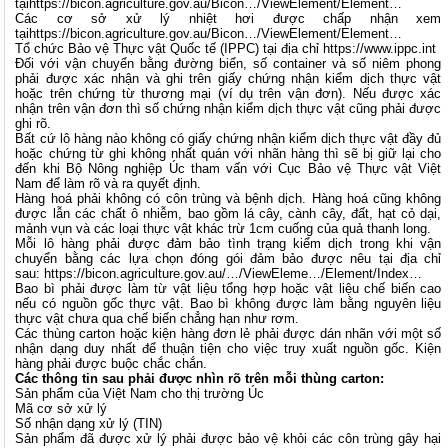
tại
https://bicon.agriculture.gov.au/Bicon…/ViewElement/Element…
Các cơ sở xử lý nhiệt hơi được chấp nhận xem
tại
https://bicon.agriculture.gov.au/Bicon…/ViewElement/Element…
Tổ chức Bảo vệ Thực vật Quốc tế (IPPC) tại địa chỉ
https://www.ippc.int
Đối với vận chuyển bằng đường biển, số container và số niêm phong
phải được xác nhận và ghi trên giấy chứng nhận kiểm dịch thực vật
hoặc trên chứng từ thương mại (ví dụ trên vận đơn). Nếu được xác
nhận trên vận đơn thì số chứng nhận kiểm dịch thực vật cũng phải được
ghi rõ.
Bất cứ lô hàng nào không có giấy chứng nhận kiểm dịch thực vật đầy đủ
hoặc chứng từ ghi không nhất quán với nhãn hàng thì sẽ bị giữ lại cho
đến khi Bộ Nông nghiệp Úc tham vấn với Cục Bảo vệ Thực vật Việt
Nam để làm rõ và ra quyết định.
Hàng hoá phải không có côn trùng và bệnh dịch. Hàng hoá cũng không
được lẫn các chất ô nhiễm, bao gồm lá cây, cành cây, đất, hạt cỏ dại,
mảnh vụn và các loại thực vật khác trừ 1cm cuống của quả thanh long.
Mỗi lô hàng phải được đảm bảo tình trạng kiểm dịch trong khi vận
chuyển bằng các lựa chọn đóng gói đảm bảo được nêu tại địa chỉ
sau:
https://bicon.agriculture.gov.au/…/ViewEleme…/Element/Index…
Bao bì phải được làm từ vật liệu tổng hợp hoặc vật liệu chế biến cao
nếu có nguồn gốc thực vật. Bao bì không được làm bằng nguyên liệu
thực vật chưa qua chế biến chẳng hạn như rơm.
Các thùng carton hoặc kiện hàng đơn lẻ phải được dán nhãn với một số
nhận dạng duy nhất để thuận tiện cho việc truy xuất nguồn gốc. Kiện
hàng phải được buộc chắc chắn.
Các thông tin sau phải được nhìn rõ trên mỗi thùng carton:
Sản phẩm của Việt Nam cho thị trường Úc
Mã cơ sở xử lý
Số nhận dạng xử lý (TIN)
Sản phẩm đã được xử lý phải được bảo vệ khỏi các côn trùng gây hại