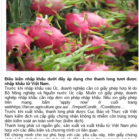
Điều kiện nhập khẩu dưới đây áp dụng cho thanh long tươi được
nhập khẩu từ Việt Nam.
Trước khi nhập khẩu vào Úc, doanh nghiệp cần có giấy phép hợp lệ do
Bộ Nông nghiệp và Nguồn nước Úc cấp. Muốn có giấy phép, doanh
nghiệp nhập khẩu cần nộp đơn xin phép nhập khẩu. Nếu xin giấy phép
trên mạng, bấm “apply now” ở cuối trang
web
https://bicon.agriculture.gov.au/…/ImportCondit…/Conditions…
Trước khi xuất khẩu, thanh long phải được Cục Bảo vệ Thực vật Việt
Nam kiểm dịch và cấp giấy chứng nhận không bị nhiễm côn trùng trong
diện kiểm soát an toàn sinh học (kiểm dịch).
Thanh long phải có nguồn gốc, sản xuất và xuất khẩu từ Việt Nam phù
hợp với các điều kiện và chương trình có liên quan.
Để chứng minh cho sự phù hợp với các yêu cầu này, trên giấy chứng