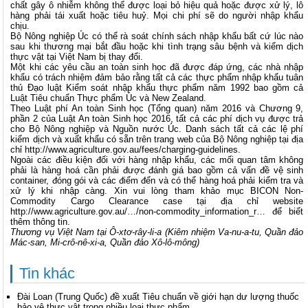
chất gây ô nhiễm không thể được loại bỏ hiệu quả hoặc được xử lý, lô
hàng phải tái xuất hoặc tiêu huỷ. Mọi chi phí sẽ do người nhập khẩu
chịu.
Bộ Nông nghiệp Úc có thể rà soát chính sách nhập khẩu bất cứ lúc nào
sau khi thương mại bắt đầu hoặc khi tình trạng sâu bệnh và kiểm dịch
thực vật tại Việt Nam bị thay đổi.
Một khi các yêu cầu an toàn sinh học đã được đáp ứng, các nhà nhập
khẩu có trách nhiệm đảm bảo rằng tất cả các thực phẩm nhập khẩu tuân
thủ Đạo luật Kiểm soát nhập khẩu thực phẩm năm 1992 bao gồm cả
Luật Tiêu chuẩn Thực phẩm Úc và New Zealand.
Theo Luật phí An toàn Sinh học (Tổng quan) năm 2016 và Chương 9,
phần 2 của Luật An toàn Sinh học 2016, tất cả các phí dịch vụ được trả
cho Bộ Nông nghiệp và Nguồn nước Úc. Danh sách tất cả các lệ phí
kiểm dịch và xuất khẩu có sẵn trên trang web của Bộ Nông nghiệp tại địa
chỉ
http://www.agriculture.gov.au/fees/charging-guidelines
.
Ngoài các điều kiện đối với hàng nhập khẩu, các mối quan tâm không
phải là hàng hoá cần phải được đánh giá bao gồm cả vấn đề vệ sinh
container, đóng gói và các điểm đến và có thể hàng hoá phải kiểm tra và
xử lý khi nhập càng. Xin vui lòng tham khảo mục BICON Non-
Commodity Cargo Clearance case tại địa chỉ website
http://www.agriculture.gov.au/…/non-commodity_information_r… để biết
thêm thông tin.
Thương vụ Việt Nam tại Ô-xtơ-rây-li-a (Kiêm nhiệm Va-nu-a-tu, Quần đảo
Mác-san, Mi-crô-nê-xi-a, Quần đảo Xô-lô-mông)
Tin khác
Đài Loan (Trung Quốc) đề xuất Tiêu chuẩn về giới hạn dư lượng thuốc
bảo vệ thực vật trong nhiều loại thực phẩm