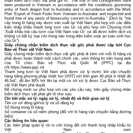
nhận kiểm dịch thực vật phải ghi rõ: “The fruit in this consignment have
been produced in Vietnam in accordance with the conditions governing
entry of fresh dragon fruit to Australia and in accordance with the Work
Plan 'Export of Fresh Fruits from Vietnam to Australia' and inspected and
found free of any pests of biosecurity concern to Australia." (Dịch là: “trái
cây trong lô hàng này được sản xuất tại Việt Nam phù hợp với các điều
kiện nhập khẩu thanh long tươi vào Úc và phù hợp với Chương trình
‘Xuất khẩu trái câu tươi của Việt Nam vào Úc’ và đã được kiểm dịch và
không có bất kỳ loại côn trùng nào trong diện kiểm soát an toàn sinh học
của Úc”)
Giấy chứng nhận kiểm dịch thực vật gốc phải được cấp bởi Cục
Bảo vệ Thực vật Việt Nam.
Giấy chứng nhận kiểm dịch thực vật gốc phải đi kèm với mỗi lô hàng và
phải được hoàn thành một cách chính xác, xem thông tin trên trang web
của Tổ chức Bảo vệ Thực vật Quốc tế (IPPC) tại địa
chỉ
https://www.ippc.int
Thanh long tươi từ Việt Nam phải được xử lý trước khi vận chuyển
hàng bằng phương pháp nhiệt hơi (VHT) với thời gian 40 phút ở nhiệt độ
46,5oC, độ ẩm 90% trở lên tại một cơ sở xử lý được Cục Bảo vệ Thực
vật Việt Nam phê duyệt.
Để chứng minh sự phù hợp với các yêu cầu này, trên giấy chứng nhận
kiểm dịch thực vật phải ghi rõ như sau:
Chi tiết việc xử lý: ngày xử lý, nhiệt độ và thời gian xử lý
Tên cơ sở đóng gói/xử lý và số đăng ký
Số thùng trong lô hàng
Số container và số niêm phong (đối với lô hàng vận chuyển bằng đường
biển)
Các thông tin liên quan:
Các biện pháp quản lý rủi ro côn trùng đối với thanh long nhập khẩu từ
Việt Nam xem