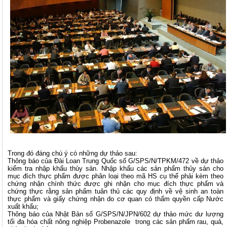
Trong đó đáng chú ý có những dự thảo sau:
Thông báo của Đài Loan Trung Quốc số G/SPS/N/TPKM/472 về dự thảo
kiểm tra nhập khẩu thủy sản. Nhập khẩu các sản phẩm thủy sản cho
mục đích thực phẩm được phân loại theo mã HS cụ thể phải kèm theo
chứng nhận chính thức được ghi nhận cho mục đích thực phẩm và
chứng thực rằng sản phẩm tuân thủ các quy định về vệ sinh an toàn
thực phẩm và giấy chứng nhận do cơ quan có thẩm quyền cấp Nước
xuất khẩu;
Thông báo của Nhật Bản số G/SPS/N/JPN/602 dự thảo mức dư lượng
tối đa hóa chất nông nghiệp Probenazole trong các sản phẩm rau, quả,