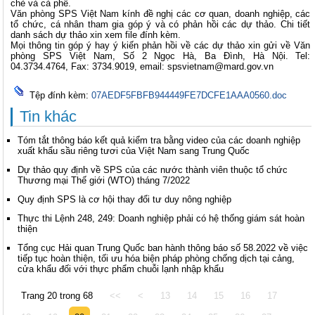
chè và cà phê.
Văn phòng SPS Việt Nam kính đề nghị các cơ quan, doanh nghiệp, các
tổ chức, cá nhân tham gia góp ý và có phản hồi các dự thảo. Chi tiết
danh sách dự thảo xin xem file đính kèm.
Mọi thông tin góp ý hay ý kiến phản hồi về các dự thảo xin gửi về Văn
phòng SPS Việt Nam, Số 2 Ngọc Hà, Ba Đình, Hà Nội. Tel:
04.3734.4764, Fax: 3734.9019, email: spsvietnam@mard.gov.vn
Tệp đính kèm:
07AEDF5FBFB944449FE7DCFE1AAA0560.doc
Tin khác
Tóm tắt thông báo kết quả kiểm tra bằng video của các doanh nghiệp
xuất khẩu sầu riêng tươi của Việt Nam sang Trung Quốc
Dự thảo quy định về SPS của các nước thành viên thuộc tổ chức
Thương mại Thế giới (WTO) tháng 7/2022
Quy định SPS là cơ hội thay đổi tư duy nông nghiệp
Thực thi Lệnh 248, 249: Doanh nghiệp phải có hệ thống giám sát hoàn
thiện
Tổng cục Hải quan Trung Quốc ban hành thông báo số 58.2022 về việc
tiếp tục hoàn thiện, tối ưu hóa biện pháp phòng chống dịch tại cảng,
cửa khẩu đối với thực phẩm chuỗi lạnh nhập khẩu
Trang 20 trong 68
<<
<
13
14
15
16
17