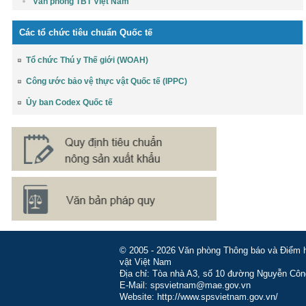
Văn phòng TBT Việt Nam
Các tổ chức tiêu chuẩn Quốc tế
Tổ chức Thú y Thế giới (WOAH)
Công ước bảo vệ thực vật Quốc tế (IPPC)
Ủy ban Codex Quốc tế
© 2005 - 2026 Văn phòng Thông báo và Điểm hỏ
vật Việt Nam
Địa chỉ: Tòa nhà A3, số 10 đường Nguyễn Côn
E-Mail: spsvietnam@mae.gov.vn
Website: http://www.spsvietnam.gov.vn/