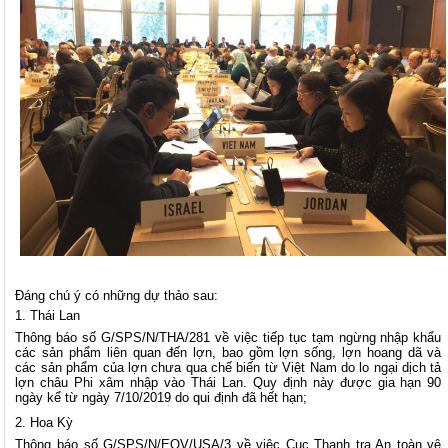
Đáng chú ý có những dự thảo sau:
Thái Lan
Thông báo số G/SPS/N/THA/281 về việc tiếp tục tạm ngừng nhập khẩu
các sản phẩm liên quan đến lợn, bao gồm lợn sống, lợn hoang dã và
các sản phẩm của lợn chưa qua chế biến từ Việt Nam do lo ngại dịch tả
lợn châu Phi xâm nhập vào Thái Lan. Quy định này được gia hạn 90
ngày kể từ ngày 7/10/2019 do qui định đã hết hạn;
Hoa Kỳ
Thông báo số G/SPS/N/EQV/USA/3 về việc Cục Thanh tra An toàn vệ