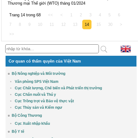
Thương mại Thế giới (WTO) tháng 01/2024
Trang 14 trong 68
<<
<
1
2
3
4
5
6
7
8
9
10
11
12
13
14
15
30
>
>>
Cơ quan có thẩm quyền của Việt Nam
Bộ Nông nghiệp và Môi trường
Văn phòng SPS Việt Nam
Cục Chất lượng, Chế biến và Phát triển thị trường
Cục Chăn nuôi và Thú y
Cục Trồng trọt và Bảo vệ thực vật
Cục Thủy sản và Kiểm ngư
Bộ Công Thương
Cục Xuất nhập khẩu
Bộ Y tế