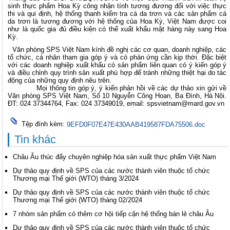
sinh thực phẩm Hoa Kỳ công nhận tính tương đương đối với việc thực
thi và qui định, hệ thống thanh kiểm tra cá da trơn và các sản phẩm cá
da trơn là tương đương với hệ thống của Hoa Kỳ, Việt Nam được coi
như là quốc gia đủ điều kiện có thể xuất khẩu mặt hàng này sang Hoa
Kỳ.
Văn phòng SPS Việt Nam kính đề nghị các cơ quan, doanh nghiệp, các
tổ chức, cá nhân tham gia góp ý và có phản ứng cần kịp thời. Đặc biệt
với các doanh nghiệp xuất khẩu có sản phẩm liên quan có ý kiến góp ý
và điều chỉnh quy trình sản xuất phù hợp để tránh những thiệt hại do tác
động của những quy định nêu trên.
Mọi thông tin góp ý, ý kiến phản hồi về các dự thảo xin gửi về
Văn phòng SPS Việt Nam, Số 10 Nguyễn Công Hoan, Ba Đình, Hà Nội.
ĐT: 024 37344764, Fax: 024 37349019, email: spsvietnam@mard.gov.vn
Tệp đính kèm:
9EFD0F07E47E430AAB419587FDA75506.doc
Tin khác
Châu Âu thúc đẩy chuyên nghiệp hóa sản xuất thực phẩm Việt Nam
Dự thảo quy định về SPS của các nước thành viên thuộc tổ chức
Thương mại Thế giới (WTO) tháng 3/2024
Dự thảo quy định về SPS của các nước thành viên thuộc tổ chức
Thương mại Thế giới (WTO) tháng 02/2024
7 nhóm sản phẩm có thêm cơ hội tiếp cận hệ thống bán lẻ châu Âu
Dự thảo quy định về SPS của các nước thành viên thuộc tổ chức