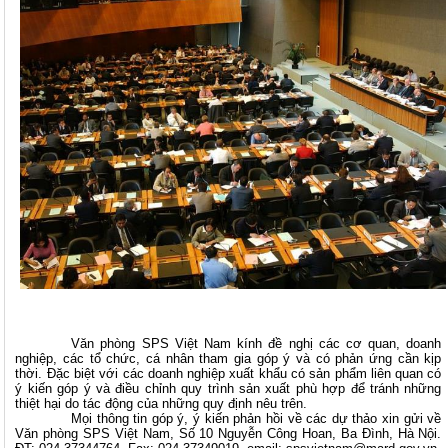
Văn phòng SPS Việt Nam kính đề nghị các cơ quan, doanh
nghiệp, các tổ chức, cá nhân tham gia góp ý và có phản ứng cần kịp
thời. Đặc biệt với các doanh nghiệp xuất khẩu có sản phẩm liên quan có
ý kiến góp ý và điều chỉnh quy trình sản xuất phù hợp để tránh những
thiệt hại do tác động của những quy định nêu trên.
Mọi thông tin góp ý, ý kiến phản hồi về các dự thảo xin gửi về
Văn phòng SPS Việt Nam, Số 10 Nguyễn Công Hoan, Ba Đình, Hà Nội.