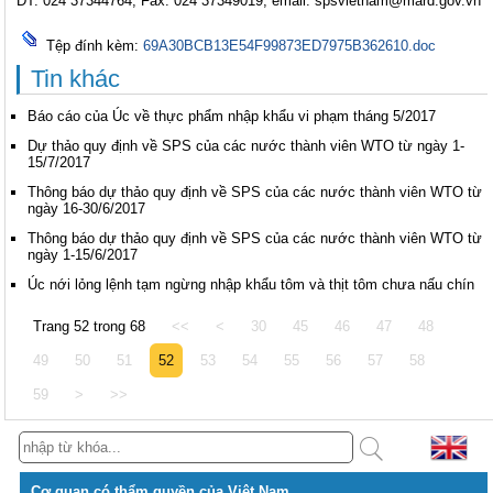
ĐT: 024 37344764, Fax: 024 37349019, email: spsvietnam@mard.gov.vn
Tệp đính kèm:
69A30BCB13E54F99873ED7975B362610.doc
Tin khác
Báo cáo của Úc về thực phẩm nhập khẩu vi phạm tháng 5/2017
Dự thảo quy định về SPS của các nước thành viên WTO từ ngày 1-
15/7/2017
Thông báo dự thảo quy định về SPS của các nước thành viên WTO từ
ngày 16-30/6/2017
Thông báo dự thảo quy định về SPS của các nước thành viên WTO từ
ngày 1-15/6/2017
Úc nới lỏng lệnh tạm ngừng nhập khẩu tôm và thịt tôm chưa nấu chín
Trang 52 trong 68
<<
<
30
45
46
47
48
49
50
51
52
53
54
55
56
57
58
59
>
>>
Cơ quan có thẩm quyền của Việt Nam