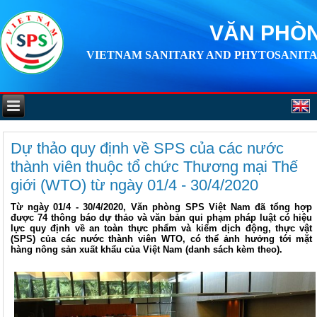
VĂN PHÒN
VIETNAM SANITARY AND PHYTOSANITA
Dự thảo quy định về SPS của các nước
thành viên thuộc tổ chức Thương mại Thế
giới (WTO) từ ngày 01/4 - 30/4/2020
Từ ngày 01/4 - 30/4/2020, Văn phòng SPS Việt Nam đã tổng hợp
được 74 thông báo dự thảo và văn bản qui phạm pháp luật có hiệu
lực quy định về an toàn thực phẩm và kiểm dịch động, thực vật
(SPS) của các nước thành viên WTO, có thể ảnh hưởng tới mặt
hàng nông sản xuất khẩu của Việt Nam (danh sách kèm theo).