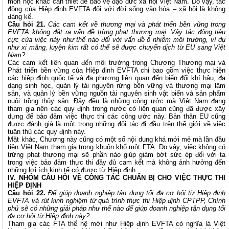
môn học khác cần thiết để bảo vệ đạo đức xã hội Việt Nam. Do vậy, tác
động của Hiệp định EVFTA đối với đời sống văn hóa – xã hội là không
đáng kể.
Câu hỏi 21.
Các cam kết về thương mại và phát triển bền vững trong
EVFTA không đặt ra vấn đề trừng phạt thương mại. Vậy tác động tiêu
cực của việc này như thế nào đối với vấn đề ô nhiễm môi trường, ví dụ
như xi măng, luyện kim rất có thể sẽ được chuyển dịch từ EU sang Việt
Nam?
Các cam kết liên quan đến môi trường trong Chương Thương mại và
Phát triển bền vững của Hiệp định EVFTA chỉ bao gồm việc thực hiện
các hiệp định quốc tế và đa phương liên quan đến biến đổi khí hậu, đa
dạng sinh học, quản lý tài nguyên rừng bền vững và thương mại lâm
sản, và quản lý bền vững nguồn tài nguyên sinh vật biển và sản phẩm
nuôi trồng thủy sản. Đây đều là những công ước mà Việt Nam đang
tham gia nên các quy định trong nước có liên quan cũng đã được xây
dựng để bảo đảm việc thực thi các công ước này. Bản thân EU cũng
được đánh giá là một trong những đối tác đi đầu trên thế giới về việc
tuân thủ các quy định này.
Mặt khác, Chương này cũng có một số nội dung khá mới mẻ mà lần đầu
tiên Việt Nam tham gia trong khuôn khổ một FTA. Do vậy, việc không có
trừng phạt thương mại sẽ phần nào giúp giảm bớt sức ép đối với ta
trong việc bảo đảm thực thi đầy đủ cam kết mà không ảnh hưởng đến
những lợi ích kinh tế có được từ Hiệp định.
IV. NHÓM CÂU HỎI VỀ CÔNG TÁC CHUẨN BỊ CHO VIỆC THỰC THI
HIỆP ĐỊNH
Câu hỏi 22.
Để giúp doanh nghiệp tận dụng tối đa cơ hội từ Hiệp định
EVFTA và rút kinh nghiệm từ quá trình thực thi Hiệp định CPTPP, Chính
phủ sẽ có những giải pháp như thế nào để giúp doanh nghiệp tận dụng tối
đa cơ hội từ Hiệp định này?
Tham gia các FTA thế hệ mới như Hiệp định EVFTA có nghĩa là Việt