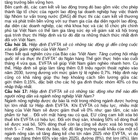
tăng trưởng bền vững hơn.
Bên cạnh đó, các cam kết về lao động trong đó bao gồm việc cho phép
thành lập tổ chức của người lao động tại doanh nghiệp hay việc thành
lập Nhóm tư vấn trong nước (DAG) để thực thi các cam kết về thương
mại và phát triển bền vững với sự tham gia của đại diện người lao động,
đại diện các doanh nghiệp, các nhà khoa học và các tổ chức phi chính
phủ tại Việt Nam có thể làm gia tăng sức ép về giám sát xã hội trong
quá trình thực thi Hiệp định và từ đó đặt ra những thách thức nhất định
đối với Việt Nam.
Câu hỏi 16.
Hiệp định EVFTA sẽ có những tác động gì đến công cuộc
xóa đối giảm nghèo của Việt Nam?
Theo kết quả nghiên cứu của Báo cáo
“Việt Nam: Tăng cường hội nhập
quốc tế và thực thi EVFTA”
do Ngân hàng Thế giới thực hiện vào cuối
tháng 4 vừa qua, EVFTA sẽ giúp Việt Nam giảm nghèo nhanh hơn. Cụ
thể, Hiệp định sẽ giúp làm tăng thêm 0,8 triệu người thoát nghèo vào
năm 2030, tương đương với mức giảm tỷ lệ nghèo 0,7%. Hiệp định này
cũng có khả năng giúp thu hẹp khoảng cách tiền lương giữa các
giới thêm 0,15%, đặc biệt cho các hộ gia đình thuộc nhóm 40% có thu
nhập thấp nhất.
Câu hỏi 17:
Hiệp định EVFTA sẽ có những tác động như thế nào đến
người nông dân và ngành nông nghiệp Việt Nam?
Ngành nông nghiệp được dự báo là một trong những ngành được hưởng
lợi lớn nhất từ Hiệp định EVFTA. Khi EVFTA có hiệu lực, nhiều mặt
hàng của Việt Nam sẽ được giảm thuế về 0% như: gạo tấm, các sản
phẩm từ hạt… Đối với mặt hàng rau củ quả, EU cũng cam kết xóa bỏ
thuế khi EVFTA có hiệu lực. Đối với thuỷ sản, khoảng 50% số dòng thuế
sẽ được xoá bỏ, 50% dòng thuế còn lại cũng sẽ được xoá bỏ trong lộ
trình 5 – 7 năm. Theo dự báo, tốc độ tăng trưởng xuất khẩu của một số
ngành nông sản sẽ tăng đáng kể cho tới năm 2025 nhờ EVFTA, ví dụ
như gạo (tăng thêm 65% vào năm 2025), đường (8%), thịt lợn (4%), lâm