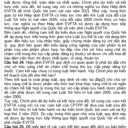
luật được tổng thể, toàn diện và nhất quán, Chính phủ dự kiến sẽ kết
hợp việc sửa đổi, bổ sung này với cả những nghĩa vụ theo Hiệp định
EVFTA để trình Quốc hội xem xét vào năm 2021. Như vậy, trong thời
gian từ khi Hiệp định EVFTA có hiệu lực cho đến khi Luật sửa đổi của
Luật Sở hữu trí tuệ năm 2005, sửa đổi năm 2009 chính thức có hiệu
lực, các nghĩa vụ theo Hiệp định EVFTA sẽ được áp dụng trực tiếp
thông qua Nghị quyết của Quốc hội về việc phê chuẩn EVFTA.
Bên cạnh đó, những cam kết dự kiến đưa vào Nghị quyết của Quốc hội
để áp dụng trực tiếp trong thời gian sửa Luật (cụ thể là các nội dung liên
quan đến hiệu lực của nhãn hiệu, giấy chứng nhận đăng ký chỉ dẫn địa
lý, quy định liên quan đến kiểu dáng công nghiệp của sản phẩm là bộ
phận của sản phẩm phức hợp, bù đắp cho chủ sở hữu sáng chế do
chậm chễ trong thủ tục cấp phép đăng ký thuốc) sẽ được chi tiết hóa để
bảo đảm việc thực thi được nhất quán, rõ ràng, thuận lợi.
Câu hỏi 24.
Hiệp định EVFTA quy định cơ quan quản lý phải bù đắp cho
chủ sở hữu sáng chế do chậm chễ trong thủ tục cấp phép đăng ký
thuốc. Cam kết này chưa có trong luật hiện hành. Vậy Chính phủ dự kiến
kế hoạch sửa đổi như thế nào?
Theo kết quả rà soát pháp luật, quy định về việc bù đắp
[2]
cho chủ sở
hữu sáng chế là dược phẩm nếu thời hạn khai thác sáng chế bị rút ngắn
do chậm trễ bất hợp lý trong thủ tục xin cấp phép lưu hành dược phẩm
đó cần phải được bổ sung vào Luật Sở hữu trí tuệ năm 2005, sửa đổi
năm 2009.
Tuy vậy, Chính phủ đã dự kiến sẽ kết hợp sửa đổi, bổ sung các cam kết
EVFTA cùng với cả các cam kết của CPTPP để đưa vào luật sửa đổi
Luật Sở hữu trí tuệ hiện hành và dự kiến trình Quốc hội xem xét tại Kỳ
họp thứ 2 năm 2021. Do vậy, trong thời gian chờ sửa luật, quy định này
sẽ được áp dụng trực tiếp thông qua Nghị quyết của Quốc hội về việc
phê chuẩn EVFTA.
Câu hỏi 25.
Đề nghị làm rõ các cam kết liên quan đến dịch vụ bảo hiểm