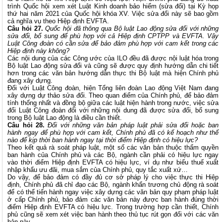
trình Quốc hội xem xét Luật Kinh doanh bảo hiểm (sửa đổi) tại Kỳ họp
thứ hai năm 2021 của Quốc hội khóa XV. Việc sửa đổi này sẽ bao gồm
cả nghĩa vụ theo Hiệp định EVFTA.
Câu hỏi 27.
Quốc hội đã thông qua Bộ luật Lao động sửa đổi với những
sửa đổi, bổ sung để phù hợp với cả Hiệp định CPTPP và EVFTA. Vậy
Luật Công đoàn có cần sửa để bảo đảm phù hợp với cam kết trong các
Hiệp định này không?
Các nội dung của các Công ước của ILO đều đã được nội luật hóa trong
Bộ luật Lao động sửa đổi và cũng sẽ được quy định hướng dẫn chi tiết
hơn trong các văn bản hướng dẫn thực thi Bộ luật mà hiện Chính phủ
đang xây dựng.
Đối với Luật Công đoàn, hiện Tổng liên đoàn Lao động Việt Nam đang
xây dựng dự thảo sửa đổi. Theo quan điểm của Chính phủ, để bảo đảm
tính thống nhất và đồng bộ giữa các luật hiện hành trong nước, việc sửa
đổi Luật Công đoàn đối với những nội dung đã được sửa đổi, bổ sung
trong Bộ luật Lao động là điều cần thiết.
Câu hỏi
28.
Đối với những văn bản pháp luật phải sửa đổi hoặc ban
hành ngay để phù hợp với cam kết, Chính phủ đã có kế hoạch như thế
nào để kịp thời ban hành ngay tại thời điểm Hiệp định có hiệu lực?
Theo kết quả rà soát pháp luật, một số các văn bản thuộc thẩm quyền
ban hành của Chính phủ và các Bộ, ngành cần phải có hiệu lực ngay
vào thời điểm Hiệp định EVFTA có hiệu lực, ví dụ như biểu thuế xuất
nhập khẩu ưu đãi, mua sắm của Chính phủ, quy tắc xuất xứ…
Do vậy, để bảo đảm có đầy đủ cơ sở pháp lý cho việc thực thi Hiệp
định, Chính phủ đã chỉ đạo các Bộ, ngành khẩn trương chủ động rà soát
để có thể tiến hành ngay việc xây dựng các văn bản quy phạm pháp luật
ở cấp Chính phủ, bảo đảm các văn bản này được ban hành đúng thời
điểm Hiệp định EVFTA có hiệu lực. Trong trường hợp cần thiết, Chính
phủ cũng sẽ xem xét việc ban hành theo thủ tục rút gọn đối với các văn
bản này.