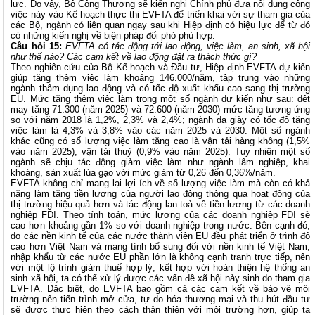
lực. Do vậy, Bộ Công Thương sẽ kiến nghị Chính phủ đưa nội dung công
việc này vào Kế hoạch thực thi EVFTA để triển khai với sự tham gia của
các Bộ, ngành có liên quan ngay sau khi Hiệp định có hiệu lực để từ đó
có những kiến nghị về biện pháp đối phó phù hợp.
Câu hỏi 15:
EVFTA có tác động tới lao động, việc làm, an sinh, xã hội
như thế nào? Các cam kết về lao động đặt ra thách thức gì?
Theo nghiên cứu của Bộ Kế hoạch và Đầu tư, Hiệp định EVFTA dự kiến
giúp tăng thêm việc làm khoảng 146.000/năm, tập trung vào những
ngành thâm dụng lao động và có tốc độ xuất khẩu cao sang thị trường
EU. Mức tăng thêm việc làm trong một số ngành dự kiến như sau: dệt
may tăng 71.300 (năm 2025) và 72.600 (năm 2030) mức tăng tương ứng
so với năm 2018 là 1,2%, 2,3% và 2,4%; ngành da giày có tốc độ tăng
việc làm là 4,3% và 3,8% vào các năm 2025 và 2030. Một số ngành
khác cũng có số lượng việc làm tăng cao là vận tải hàng không (1,5%
vào năm 2025), vận tải thuỷ (0,9% vào năm 2025). Tuy nhiên một số
ngành sẽ chịu tác động giảm việc làm như ngành lâm nghiệp, khai
khoáng, sản xuất lúa gạo với mức giảm từ 0,26 đến 0,36%/năm.
EVFTA không chỉ mang lại lợi ích về số lượng việc làm mà còn có khả
năng làm tăng tiền lương của người lao động thông qua hoạt động của
thị trường hiệu quả hơn và tác động lan toả về tiền lương từ các doanh
nghiệp FDI. Theo tính toán, mức lương của các doanh nghiệp FDI sẽ
cao hơn khoảng gần 1% so với doanh nghiệp trong nước. Bên cạnh đó,
do các nền kinh tế của các nước thành viên EU đều phát triển ở trình độ
cao hơn Việt Nam và mang tính bổ sung đối với nền kinh tế Việt Nam,
nhập khẩu từ các nước EU phần lớn là không cạnh tranh trực tiếp, nên
với một lộ trình giảm thuế hợp lý, kết hợp với hoàn thiện hệ thống an
sinh xã hội, ta có thể xử lý được các vấn đề xã hội nảy sinh do tham gia
EVFTA. Đặc biệt, do EVFTA bao gồm cả các cam kết về bảo vệ môi
trường nên tiến trình mở cửa, tự do hóa thương mại và thu hút đầu tư
sẽ được thực hiện theo cách thân thiện với môi trường hơn, giúp ta