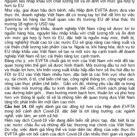
nguyên liệu nhập khẩu với chất lượng tốt và ổn định với mức giá hợp lý
hơn từ EU.
Như vậy, giai đoạn hậu dịch bệnh, nếu Hiệp định EVFTA được đưa vào
thực thi, doanh nghiệp Việt Nam đã có trong tay lợi thế rất lớn từ việc
giảm/xóa bỏ hàng rào thuế quan vào thị trường EU để khai thác thị
trường 18 nghìn tỷ USD này.
Tương tự về nhập khẩu, doanh nghiệp Việt Nam cũng sẽ được lợi từ
nguồn hàng hóa, nguyên liệu nhập khẩu với chất lượng tốt và ổn định
với mức giá hợp lý hơn từ EU, đặc biệt là nguồn máy móc, thiết bị,
công nghệ/kỹ thuật cao từ các nước EU sẽ giúp nâng cao năng suất và
cải thiện chất lượng sản phẩm của ta. Ngoài ra, khi hàng hóa, dịch vụ từ
EU nhập khẩu vào Việt Nam sẽ tạo ra một sức ép cạnh tranh để doanh
nghiệp Việt Nam nỗ lực cải thiện năng lực cạnh tranh.
Đáng chú ý, với EVFTA chuỗi giá trị mới của Việt Nam với một đối tác
quan trọng trên thế giới sẽ được hình thành. Môi trường đầu tư mở hơn
và thuận lợi hơn, khi triển vọng xuất khẩu hấp dẫn hơn sẽ thu hút đầu tư
FDI từ EU vào Việt Nam nhiều hơn, đặc biệt là các lĩnh vực như dịch
vụ, tài chính, ô tô, chế biến chế tạo, công nghệ thông tin, công nghệ cao,
nông sản thực phẩm chế biến... Gắn với đó, những yêu cầu đặt ra trong
cải thiện môi trường đầu tư kinh doanh, thể chế, chính sách pháp luật
sau đường biên giới... theo hướng minh bạch hơn, thuận lợi và phù hợp
hơn với thông lệ quốc tế sẽ là những tiền đề quan trọng đưa Việt Nam
tăng tốc phát triển lên một tầm cao mới.
Câu hỏi 14.
Đề nghị đánh giá tác động kỹ hơn của Hiệp định EVFTA
trong bối cảnh dịch Covid-19, đặc biệt là tới tăng trưởng, các ngành
nghề, việc làm, an sinh xã hội.
Hiện nay dịch Covid-19 vẫn đang diễn biến rất phức tạp, đặc biệt là tại
các nước châu Âu và những đối tác thương mại chính của Việt Nam.
Do vậy, việc đánh giá tổng thể và toàn diện tác động của việc thực thi
EVFTA gắn với bối cảnh của dịch Covid-19 cần nhiều thời gian và nguồn