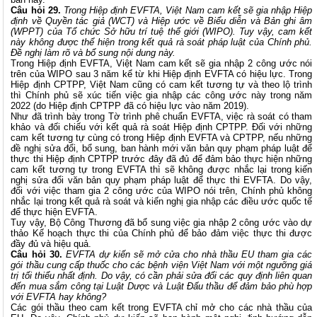
Câu hỏi 29.
Trong Hiệp định EVFTA, Việt Nam cam kết
sẽ gia nhập Hiệp
định về Quyền tác giả (WCT) và Hiệp ước về Biểu diễn và Bản ghi âm
(WPPT) của Tổ chức Sở hữu trí tuệ thế giới (WIPO). Tuy vậy, cam kết
này không được thể hiện trong kết quả rà soát pháp luật của Chính phủ.
Đề nghị làm rõ và bổ sung nội dung này.
Trong Hiệp định EVFTA, Việt Nam cam kết sẽ gia nhập 2 công ước nói
trên của WIPO sau 3 năm kể từ khi Hiệp định EVFTA có hiệu lực. Trong
Hiệp định CPTPP, Việt Nam cũng có cam kết tương tự và theo lộ trình
thì Chính phủ sẽ xúc tiến việc gia nhập các công ước này trong năm
2022 (do Hiệp định CPTPP đã có hiệu lực vào năm 2019).
Như đã trình bày trong Tờ trình phê chuẩn EVFTA, việc rà soát có tham
khảo và đối chiếu với kết quả rà soát Hiệp định CPTPP. Đối với những
cam kết tương tự cùng có trong Hiệp định EVFTA và CPTPP, nếu những
đề nghị sửa đổi, bổ sung, ban hành mới văn bản quy phạm pháp luật để
thực thi Hiệp định CPTPP trước đây đã đủ để đảm bảo thực hiện những
cam kết tương tự trong EVFTA thì sẽ không được nhắc lại trong kiến
nghị sửa đổi văn bản quy phạm pháp luật để thực thi EVFTA. Do vậy,
đối với việc tham gia 2 công ước của WIPO nói trên, Chính phủ không
nhắc lại trong kết quả rà soát và kiến nghị gia nhập các điều ước quốc tế
để thực hiện EVFTA.
Tuy vậy, Bộ Công Thương đã bổ sung việc gia nhập 2 công ước vào dự
thảo Kế hoạch thực thi của Chính phủ để bảo đảm việc thực thi được
đầy đủ và hiệu quả.
Câu hỏi 30.
EVFTA dự kiến sẽ mở cửa cho nhà thầu EU tham gia các
gói thầu cung cấp thuốc cho các bệnh viện Việt Nam với một ngưỡng giá
trị tối thiểu nhất định. Do vậy, có cần phải sửa đổi các quy định liên quan
đến mua sắm công tại Luật Dược và Luật Đấu thầu để đảm bảo phù hợp
với EVFTA hay không?
Các gói thầu theo cam kết trong EVFTA chỉ mở cho các nhà thầu của