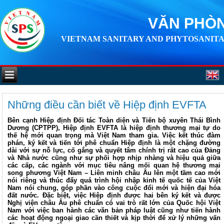
VĂN PHÒN
VIETNAM SANITARY AND PHYTOSANITA
Những điều cần biết về Hiệp định EVFTA
Bên cạnh Hiệp định Đối tác Toàn diện và Tiến bộ xuyên Thái Bình
Dương (CPTPP), Hiệp định EVFTA là hiệp định thương mại tự do
thế hệ mới quan trọng mà Việt Nam tham gia. Việc kết thúc đàm
phán, ký kết và tiến tới phê chuẩn Hiệp định là một chặng đường
dài với sự nỗ lực, cố gắng và quyết tâm chính trị rất cao của Đảng
và Nhà nước cũng như sự phối hợp nhịp nhàng và hiệu quả giữa
các cấp, các ngành với mục tiêu nâng mối quan hệ thương mại
song phương Việt Nam – Liên minh châu Âu lên một tầm cao mới
nói riêng và thúc đẩy quá trình hội nhập kinh tế quốc tế của Việt
Nam nói chung, góp phần vào công cuộc đổi mới và hiện đại hóa
đất nước. Đặc biệt, việc Hiệp định được hai bên ký kết và được
Nghị viện châu Âu phê chuẩn có vai trò rất lớn của Quốc hội Việt
Nam với việc ban hành các văn bản pháp luật cũng như tiến hành
các hoạt động ngoại giao cần thiết và kịp thời để xử lý những vấn