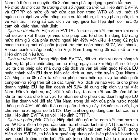
Nam có thời gian chuyển đổi 3 năm mới phải áp dụng nguyên tắc này.
Về mức độ mở cửa thị trường một số ngành cụ thể:
Cả Hiệp định EVFTA
và CPTPP có mức độ mở cửa cao hơn trong WTO đối với một số
ngành như dịch vụ viễn thông, dịch vụ tài chính, dịch vụ phân phối, dịch
vụ vận tải… Trong số các dịch vụ này, giữa hai Hiệp định có mức độ
cam kết khác nhau nhất định:
-
Dịch vụ tài chính
: Hiệp định EVFTA có mức cam kết cao hơn khi cam
kết sẽ xem xét thuận lợi việc cho phép các tổ chức tín dụng EU nâng
mức nắm giữ của phía nước ngoài lên 49% vốn điều lệ trong 02 ngân
hàng thương mại cổ phần (ngoại trừ các ngân hàng BIDV, Vietinbank,
Vietcombank và Agribank) của Việt Nam trong vòng 05 năm kể từ khi
Hiệp định có hiệu lực.
-
Dịch vụ vận tải
: Trong Hiệp định EVFTA, đối với dịch vụ gom hàng và
dịch vụ tái phân phối công-ten-nơ rỗng, ngay sau khi Hiệp định có hiệu
lực ta cho phép các nhà cung cấp dịch vụ vận tải biển quốc tế của EU
hoặc thành viên EU thực hiện các dịch vụ này trên tuyến Quy Nhơn -
Cái Mép, sau 05 năm ta sẽ cho phép thực hiện dịch vụ tái phân phối
công-ten-nơ rỗng trên tất cả các tuyến. Với dịch vụ nạo vét, ta cho phép
doanh nghiệp EU lập liên doanh tới 51% để cung cấp dịch vụ tại Việt
Nam. Đối với dịch vụ mặt đất ở sân bay, ta cam kết sau 05 năm kể từ
khi ta mở cửa cho khu vực tư nhân sẽ cho phép các doanh nghiệp EU
lập liên doanh với đối tác Việt Nam, trong đó vốn của phía nước ngoài
không quá 49%, để đấu thầu cung cấp dịch vụ này. 03 năm sau đó, hạn
chế vốn nước ngoài sẽ là 51%. Đây là những nội dung cam kết cao hơn
của Hiệp định EVFTA so với Hiệp định CPTPP.
-
Dịch vụ phân phối
: Cả hai Hiệp định đều có mức cam kết cao hơn so
với WTO ở điểm bỏ yêu cầu kiểm tra nhu cầu kinh tế (ENT) sau 05 năm
kể từ khi Hiệp định có hiệu lực. Tuy nhiên tại cam kết về ENT, trong
Hiệp định EVFTA, ta bảo lưu quyền áp dụng các biện pháp kế hoạch và
quy hoạch không phân biệt đối xử trong khi không bảo lưu tương tự