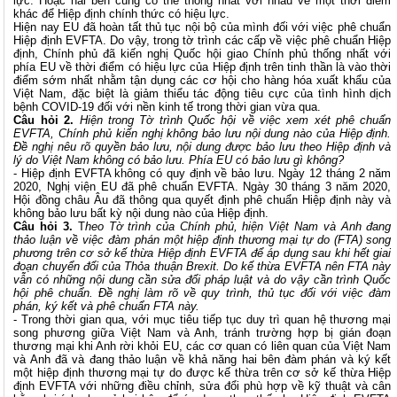
lực. Hoặc hai bên cũng có thể thống nhất với nhau về một thời điểm
khác để Hiệp định chính thức có hiệu lực.
Hiện nay EU đã hoàn tất thủ tục nội bộ của mình đối với việc phê chuẩn
Hiệp định EVFTA. Do vậy, trong tờ trình các cấp về việc phê chuẩn Hiệp
định, Chính phủ đã kiến nghị Quốc hội giao Chính phủ thống nhất với
phía EU về thời điểm có hiệu lực của Hiệp định trên tinh thần là vào thời
điểm sớm nhất nhằm tận dụng các cơ hội cho hàng hóa xuất khẩu của
Việt Nam, đặc biệt là giảm thiểu tác động tiêu cực của tình hình dịch
bệnh COVID-19 đối với nền kinh tế trong thời gian vừa qua.
Câu hỏi 2.
Hiện trong Tờ trình Quốc hội về việc xem xét phê chuẩn
EVFTA, Chính phủ kiến nghị không bảo lưu nội dung nào của Hiệp định.
Đề nghị nêu rõ quyền bảo lưu, nội dung được bảo lưu theo Hiệp định và
lý do Việt Nam không có bảo lưu. Phía EU có bảo lưu gì không?
- Hiệp định EVFTA không có quy định về bảo lưu. Ngày 12 tháng 2 năm
2020, Nghị viện EU đã phê chuẩn EVFTA. Ngày 30 tháng 3 năm 2020,
Hội đồng châu Âu đã thông qua quyết định phê chuẩn Hiệp định này và
không bảo lưu bất kỳ nội dung nào của Hiệp định.
Câu hỏi 3.
T
heo Tờ trình của Chính phủ, hiện Việt Nam và Anh đang
thảo luận về việc đàm phán một hiệp định thương mại tự do (FTA) song
phương trên cơ sở kế thừa Hiệp định EVFTA để áp dụng sau khi hết giai
đoạn chuyển đổi của Thỏa thuận Brexit. Do kế thừa EVFTA nên FTA này
vẫn có những nội dung cần sửa đổi pháp luật và do vậy cần trình Quốc
hội phê chuẩn. Đề nghị làm rõ về quy trình, thủ tục đối với việc đàm
phán, ký kết và phê chuẩn FTA này.
- Trong thời gian qua, với mục tiêu tiếp tục duy trì quan hệ thương mại
song phương giữa Việt Nam và Anh, tránh trường hợp bị gián đoạn
thương mại khi Anh rời khỏi EU, các cơ quan có liên quan của Việt Nam
và Anh đã và đang thảo luận về khả năng hai bên đàm phán và ký kết
một hiệp định thương mại tự do được kế thừa trên cơ sở kế thừa Hiệp
định EVFTA với những điều chỉnh, sửa đổi phù hợp về kỹ thuật và cân