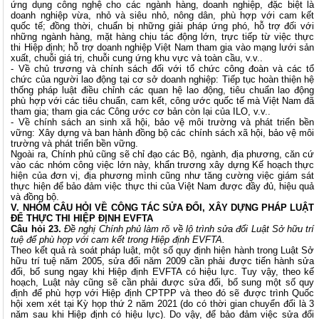
ứng dụng công nghệ cho các ngành hàng, doanh nghiệp, đặc biệt là
doanh nghiệp vừa, nhỏ và siêu nhỏ, nông dân, phù hợp với cam kết
quốc tế; đồng thời, chuẩn bị những giải pháp ứng phó, hỗ trợ đối với
những ngành hàng, mặt hàng chịu tác động lớn, trực tiếp từ việc thực
thi Hiệp định; hỗ trợ doanh nghiệp Việt Nam tham gia vào mạng lưới sản
xuất, chuỗi giá trị, chuỗi cung ứng khu vực và toàn cầu, v.v..
- Về chủ trương và chính sách đối với tổ chức công đoàn và các tổ
chức của người lao động tại cơ sở doanh nghiệp: Tiếp tục hoàn thiện hệ
thống pháp luật điều chỉnh các quan hệ lao động, tiêu chuẩn lao động
phù hợp với các tiêu chuẩn, cam kết, công ước quốc tế mà Việt Nam đã
tham gia; tham gia các Công ước cơ bản còn lại của ILO, v.v..
- Về chính sách an sinh xã hội, bảo vệ môi trường và phát triển bền
vững: Xây dựng và ban hành đồng bộ các chính sách xã hội, bảo vệ môi
trường và phát triển bền vững.
Ngoài ra, Chính phủ cũng sẽ chỉ đạo các Bộ, ngành, địa phương, căn cứ
vào các nhóm công việc lớn này, khẩn trương xây dựng Kế hoạch thực
hiện của đơn vị, địa phương mình cũng như tăng cường việc giám sát
thực hiện để bảo đảm việc thực thi của Việt Nam được đầy đủ, hiệu quả
và đồng bộ.
V. NHÓM CÂU HỎI VỀ CÔNG TÁC SỬA ĐỔI, XÂY DỰNG PHÁP LUẬT
ĐỂ THỰC THI HIỆP ĐỊNH EVFTA
Câu hỏi 23.
Đề nghị Chính phủ làm rõ về lộ trình sửa đổi Luật Sở hữu trí
tuệ để phù hợp với cam kết trong Hiệp định EVFTA.
Theo kết quả rà soát pháp luật, một số quy định hiện hành trong Luật Sở
hữu trí tuệ năm 2005, sửa đổi năm 2009 cần phải được tiến hành sửa
đổi, bổ sung ngay khi Hiệp định EVFTA có hiệu lực. Tuy vậy, theo kế
hoạch, Luật này cũng sẽ cần phải được sửa đổi, bổ sung một số quy
định để phù hợp với Hiệp định CPTPP và theo đó sẽ được trình Quốc
hội xem xét tại Kỳ họp thứ 2 năm 2021 (do có thời gian chuyển đổi là 3
năm sau khi Hiệp định có hiệu lực). Do vậy, để bảo đảm việc sửa đổi