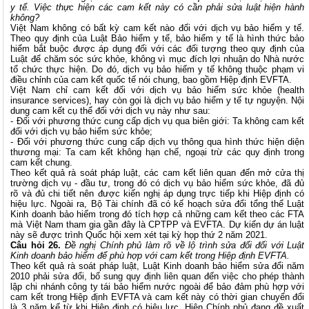
y tế. Việc thực hiện các cam kết này có cần phải sửa luật hiện hành
không?
Việt Nam không có bất kỳ cam kết nào đối với dịch vụ bảo hiểm y tế.
Theo quy định của Luật Bảo hiểm y tế, bảo hiểm y tế là hình thức bảo
hiểm bắt buộc được áp dụng đối với các đối tượng theo quy định của
Luật để chăm sóc sức khỏe, không vì mục đích lợi nhuận do Nhà nước
tổ chức thực hiện. Do đó, dịch vụ bảo hiểm y tế không thuộc phạm vi
điều chỉnh của cam kết quốc tế nói chung, bao gồm Hiệp định EVFTA.
Việt Nam chỉ cam kết đối với dịch vụ bảo hiểm sức khỏe (health
insurance services), hay còn gọi là dịch vụ bảo hiểm y tế tự nguyện. Nội
dung cam kết cụ thể đối với dịch vụ này như sau:
- Đối với phương thức cung cấp dịch vụ qua biên giới: Ta không cam kết
đối với dịch vụ bảo hiểm sức khỏe;
- Đối với phương thức cung cấp dịch vụ thông qua hình thức hiện diện
thương mại: Ta cam kết không hạn chế, ngoại trừ các quy định trong
cam kết chung.
Theo kết quả rà soát pháp luật, các cam kết liên quan đến mở cửa thị
trường dịch vụ - đầu tư, trong đó có dịch vụ bảo hiểm sức khỏe, đã đủ
rõ và đủ chi tiết nên được kiến nghị áp dụng trực tiếp khi Hiệp định có
hiệu lực. Ngoài ra, Bộ Tài chính đã có kế hoạch sửa đổi tổng thể Luật
Kinh doanh bảo hiểm trong đó tích hợp cả những cam kết theo các FTA
mà Việt Nam tham gia gần đây là CPTPP và EVFTA. Dự kiến dự án luật
này sẽ được trình Quốc hội xem xét tại kỳ họp thứ 2 năm 2021.
Câu hỏi 26.
Đề nghị Chính phủ làm rõ về lộ trình sửa đổi đối với
Luật
Kinh doanh bảo hiểm để phù hợp với cam kết trong Hiệp định EVFTA.
Theo kết quả rà soát pháp luật, Luật Kinh doanh bảo hiểm sửa đổi năm
2010 phải sửa đổi, bổ sung quy định liên quan đến việc cho phép thành
lập chi nhánh công ty tái bảo hiểm nước ngoài để bảo đảm phù hợp với
cam kết trong Hiệp định EVFTA và cam kết này có thời gian chuyển đổi
là 3 năm kể từ khi Hiệp định có hiệu lực. Hiện Chính phủ đang đề xuất