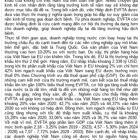
khẩu của không chỉ Việt Nam mà trên toàn thế giới. Nhiều chuyên gia
kinh tế còn nhận định rằng tăng trưởng kinh tế năm nay sẽ không đạt
được mục tiêu đã đề ra. Trong bối cảnh đó, việc Hiệp định EVFTA được
đưa vào thực thi mang ý nghĩa quan trọng giúp bù đắp sự suy giảm của
nền kinh tế trong giai đoạn dịch bệnh. Từ phía doanh nghiệp, EVFTA còn
được khẳng định là cứu cánh mang đến cơ hội thị trường đa dạng hơn
cho doanh nghiệp, giúp doanh nghiệp lấy lại đà tăng trưởng hậu dịch
bệnh.
Thực tế thời gian qua, doanh nghiệp trong nước còn loay hoay tại thị
trường châu Âu do cạnh tranh đến từ các nền công nghiệp quy mô khác
trên thế giới, đặc biệt là Trung Quốc. Giá sản phẩm của Việt Nam
thường cao hơn 10-20% so với nước bạn. Do vậy, thị phần hàng hóa
của Việt Nam tại EU còn khiêm tốn. Trong khi đó, EU là thị trường nhập
khẩu lớn thứ 2 thế giới. Hàng năm, EU nhập khẩu khoảng 2.338 tỷ USD,
trong khi thị phần xuất khẩu của Việt Nam ở EU khoảng 2% với chỉ hơn
42% kim ngạch xuất khẩu của Việt Nam sang EU được hưởng mức
thuế 0% theo Chương trình ưu đãi thuế quan phổ cập (GSP). Do đó với
những cam kết mở cửa thị trường mạnh mẽ, cam kết xóa bỏ thuế nhập
khẩu lên tới gần 100% biểu thuế trong EVFTA, cơ hội gia tăng xuất khẩu
của nước ta là rất lớn, nhất là đối với những mặt hàng lợi thế như dệt
may, da giày, nông thủy sản, đồ gỗ... Nghiên cứu cho thấy Hiệp định
EVFTA sẽ giúp kim ngạch xuất khẩu của Việt Nam sang EU tăng thêm
khoảng 20% vào năm 2020; 42,7% vào năm 2025 và 44,37% vào năm
2030 so với không có hiệp định. Đồng thời, kim ngạch nhập khẩu từ EU
cũng tăng nhưng với tốc độ thấp hơn xuất khẩu, cụ thể là khoảng
15,28% vào năm 2020; 33,06% vào năm 2025 và 36,7% vào năm 2030.
Về mặt vĩ mô, EVFTA góp phần làm GDP của Việt Nam tăng thêm ở
mức bình quân 2,18 - 3,25% (năm 2019 - 2023); 4,57 - 5,30% (năm 2024
- 2028) và 7,07 - 7,72% (năm 2029 - 2033). Bên cạnh đó, về nhập khẩu,
các doanh nghiệp Việt Nam cũng sẽ được lợi từ nguồn hàng hóa,