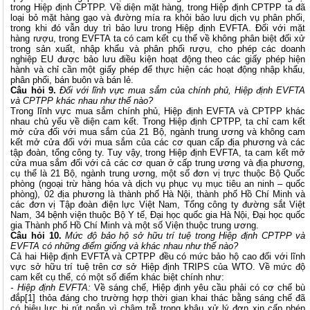
trong Hiệp định CPTPP. Về diện mặt hàng, trong Hiệp định CPTPP ta đã
loại bỏ mặt hàng gạo và đường mía ra khỏi bảo lưu dịch vụ phân phối,
trong khi đó vẫn duy trì bảo lưu trong Hiệp định EVFTA. Đối với mặt
hàng rượu, trong EVFTA ta có cam kết cụ thể về không phân biệt đối xử
trong sản xuất, nhập khẩu và phân phối rượu, cho phép các doanh
nghiệp EU được bảo lưu điều kiện hoạt động theo các giấy phép hiện
hành và chỉ cần một giấy phép để thực hiện các hoạt động nhập khẩu,
phân phối, bán buôn và bán lẻ.
Câu hỏi 9.
Đối với lĩnh vực mua sắm của chính phủ, Hiệp định EVFTA
và CPTPP khác nhau như thế nào?
Trong lĩnh vực mua sắm chính phủ, Hiệp định EVFTA và CPTPP khác
nhau chủ yếu về diện cam kết. Trong Hiệp định CPTPP, ta chỉ cam kết
mở cửa đối với mua sắm của 21 Bộ, ngành trung ương và không cam
kết mở cửa đối với mua sắm của các cơ quan cấp địa phương và các
tập đoàn, tổng công ty. Tuy vậy, trong Hiệp định EVFTA, ta cam kết mở
cửa mua sắm đối với cả các cơ quan ở cấp trung ương và địa phương,
cụ thể là 21 Bộ, ngành trung ương, một số đơn vị trực thuộc Bộ Quốc
phòng (ngoại trừ hàng hóa và dịch vụ phục vụ mục tiêu an ninh – quốc
phòng), 02 địa phương là thành phố Hà Nội, thành phố Hồ Chí Minh và
các đơn vị Tập đoàn điện lực Việt Nam, Tổng công ty đường sắt Việt
Nam, 34 bệnh viện thuộc Bộ Y tế, Đại học quốc gia Hà Nội, Đại học quốc
gia Thành phố Hồ Chí Minh và một số Viện thuộc trung ương.
Câu hỏi 10.
Mức độ bảo hộ sở hữu trí tuệ trong Hiệp định CPTPP và
EVFTA có những điểm giống và khác nhau như thế nào?
Cả hai Hiệp định EVFTA và CPTPP đều có mức bảo hộ cao đối với lĩnh
vực sở hữu trí tuệ trên cơ sở Hiệp định TRIPS của WTO. Về mức độ
cam kết cụ thể, có một số điểm khác biệt chính như:
- Hiệp định EVFTA:
Về sáng chế, Hiệp định yêu cầu phải có cơ chế bù
đắp
[1]
thỏa đáng cho trường hợp thời gian khai thác bằng sáng chế đã
có hiệu lực bị rút ngắn vì chậm trễ trong khâu xử lý đơn xin cấp phép