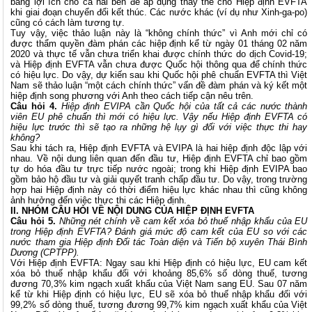
bằng lợi ích cho cả hai bên để áp dụng thay thế cho Hiệp định EVFTA
khi giai đoạn chuyển đổi kết thúc. Các nước khác (ví dụ như Xinh-ga-po)
cũng có cách làm tương tự.
Tuy vậy, việc thảo luận này là “không chính thức” vì Anh mới chỉ có
được thẩm quyền đàm phán các hiệp định kể từ ngày 01 tháng 02 năm
2020 và thực tế vẫn chưa triển khai được chính thức do dịch Covid-19;
và Hiệp định EVFTA vẫn chưa được Quốc hội thông qua để chính thức
có hiệu lực. Do vậy, dự kiến sau khi Quốc hội phê chuẩn EVFTA thì Việt
Nam sẽ thảo luận “một cách chính thức” vấn đề đàm phán và ký kết một
hiệp định song phương với Anh theo cách tiếp cận nêu trên.
Câu hỏi
4.
Hiệp định EVIPA cần Quốc hội của tất cả các nước thành
viên EU phê chuẩn thì mới có hiệu lực. Vậy nếu Hiệp định EVFTA có
hiệu lực trước thì sẽ tạo ra những hệ lụy gì đối với việc thực thi hay
không?
Sau khi tách ra, Hiệp định EVFTA và EVIPA là hai hiệp định độc lập với
nhau. Về nội dung liên quan đến đầu tư, Hiệp định EVFTA chỉ bao gồm
tự do hóa đầu tư trực tiếp nước ngoài; trong khi Hiệp định EVIPA bao
gồm bảo hộ đầu tư và giải quyết tranh chấp đầu tư. Do vậy, trong trường
hợp hai Hiệp định này có thời điểm hiệu lực khác nhau thì cũng không
ảnh hưởng đến việc thực thi các Hiệp định.
II. NHÓM CÂU HỎI VỀ NỘI DUNG CỦA HIỆP ĐỊNH EVFTA
Câu hỏi 5.
Những nét chính về cam kết xóa bỏ thuế nhập khẩu của EU
trong Hiệp định EVFTA? Đánh giá mức độ cam kết của EU so với các
nước tham gia Hiệp định Đối tác Toàn diện và Tiến bộ xuyên Thái Bình
Dương (CPTPP).
Với Hiệp định EVFTA: Ngay sau khi Hiệp định có hiệu lực, EU cam kết
xóa bỏ thuế nhập khẩu đối với khoảng 85,6% số dòng thuế, tương
đương 70,3% kim ngạch xuất khẩu của Việt Nam sang EU. Sau 07 năm
kể từ khi Hiệp định có hiệu lực, EU sẽ xóa bỏ thuế nhập khẩu đối với
99,2% số dòng thuế, tương đương 99,7% kim ngạch xuất khẩu của Việt