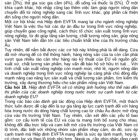
sản (3%), thịt gia súc gia cầm (4%), đồ uống và thuốc lá (5%). Ở một
khía cạnh khác, hội nhập cũng tạo thêm việc làm giúp người nông dân
chuyển đổi từ nông nghiệp sang các lĩnh vực khác, góp phần cải thiện
đời sống cho người nông dân.
Một cơ hội khác mà Hiệp định EVFTA mang lại cho ngành nông nghiệp
Việt Nam là việc thu hút các dự án đầu tư trong lĩnh vực nông nghiệp,
giúp chuyển giao công nghệ, cách thức tổ chức sản xuất trong lĩnh vực
nông nghiệp, từ đó giúp tăng sản lượng, chất lượng nông sản, giúp nông
sản Việt Nam tiến dần tới các tiêu chuẩn khắt khe của thị trường châu
Âu.
Tuy nhiên, để nắm bắt được các cơ hội này không phải là dễ dàng. Cửa
đã mở nhưng để có thể thông hành, hàng nông sản của ta còn cần phải
vượt qua nhiều rào cản như hàng rào kỹ thuật của EU về nguồn gốc
xuất xứ, chất lượng sản phẩm, hay vấn đề bảo hộ sở hữu trí tuệ… Với
tính chất sản xuất nông nghiệp còn manh mún, nhỏ lẻ, người nông dân
và doanh nghiệp trong lĩnh vực nông nghiệp lại càng phải chủ động đẩy
mạnh nâng cao năng lực sản xuất và chất lượng sản phẩm, tìm kiếm thị
trường, xây dựng thương hiệu cho sản phẩm nông sản Việt Nam.
Câu hỏi 18.
Hiệp định EVFTA sẽ có những ảnh hưởng như thế nào đến
thị phần của các doanh nghiệp trong nước trước sự cạnh tranh từ các
doanh nghiệp EU?
Trong các báo cáo đánh giá tác động của Hiệp định EVFTA, một thách
thức luôn được đề cập đến là sự gia tăng áp lực cạnh tranh đối với hàng
hóa trong nước do dòng hàng chất lượng cao từ châu Âu được mở rộng
cửa vào thị trường Việt Nam. Tuy nhiên, cần xét đến các yếu tố bao
gồm: cơ cấu kinh tế của EU và của ta mang tính bổ sung cho nhau,
không đối đầu trực tiếp và cam kết mở cửa thị trường của Việt Nam có
lộ trình, đặc biệt với những nhóm sản phẩm nhạy cảm, do đó, sức ép
cạnh tranh mà Hiệp định EVFTA mang đến là sức ép lành mạnh, hợp lý,
có chọn lọc và theo lộ trình phù hợp. Ngoài ra, cần nhìn nhận rằng cạnh