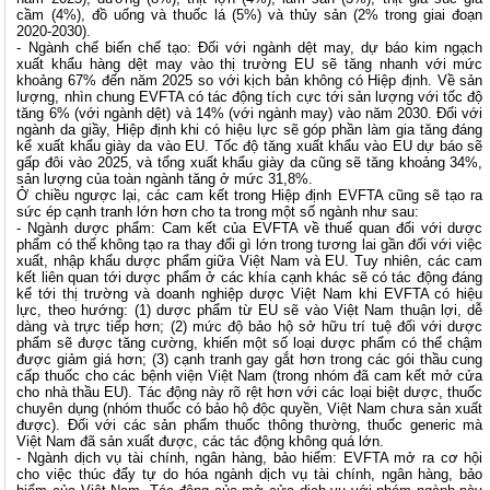
cầm (4%), đồ uống và thuốc lá (5%) và thủy sản (2% trong giai đoạn
2020-2030).
- Ngành chế biến chế tạo: Đối với ngành dệt may, dự báo kim ngạch
xuất khẩu hàng dệt may vào thị trường EU sẽ tăng nhanh với mức
khoảng 67% đến năm 2025 so với kịch bản không có Hiệp định. Về sản
lượng, nhìn chung EVFTA có tác động tích cực tới sản lượng với tốc độ
tăng 6% (với ngành dệt) và 14% (với ngành may) vào năm 2030. Đối với
ngành da giầy, Hiệp định khi có hiệu lực sẽ góp phần làm gia tăng đáng
kể xuất khẩu giày da vào EU. Tốc độ tăng xuất khẩu vào EU dự báo sẽ
gấp đôi vào 2025, và tổng xuất khẩu giày da cũng sẽ tăng khoảng 34%,
sản lượng của toàn ngành tăng ở mức 31,8%.
Ở chiều ngược lại, các cam kết trong Hiệp định EVFTA cũng sẽ tạo ra
sức ép cạnh tranh lớn hơn cho ta trong một số ngành như sau:
- Ngành dược phẩm: Cam kết của EVFTA về thuế quan đối với dược
phẩm có thể không tạo ra thay đổi gì lớn trong tương lai gần đối với việc
xuất, nhập khẩu dược phẩm giữa Việt Nam và EU. Tuy nhiên, các cam
kết liên quan tới dược phẩm ở các khía cạnh khác sẽ có tác động đáng
kể tới thị trường và doanh nghiệp dược Việt Nam khi EVFTA có hiệu
lực, theo hướng: (1) dược phẩm từ EU sẽ vào Việt Nam thuận lợi, dễ
dàng và trực tiếp hơn; (2) mức độ bảo hộ sở hữu trí tuệ đối với dược
phẩm sẽ được tăng cường, khiến một số loại dược phẩm có thể chậm
được giảm giá hơn; (3) cạnh tranh gay gắt hơn trong các gói thầu cung
cấp thuốc cho các bệnh viện Việt Nam (trong nhóm đã cam kết mở cửa
cho nhà thầu EU). Tác động này rõ rệt hơn với các loại biệt dược, thuốc
chuyên dụng (nhóm thuốc có bảo hộ độc quyền, Việt Nam chưa sản xuất
được). Đối với các sản phẩm thuốc thông thường, thuốc generic mà
Việt Nam đã sản xuất được, các tác động không quá lớn.
- Ngành dịch vụ tài chính, ngân hàng, bảo hiểm: EVFTA mở ra cơ hội
cho việc thúc đẩy tự do hóa ngành dịch vụ tài chính, ngân hàng, bảo