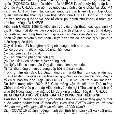
quốc (ECOSOC). Mục tiêu chính của UNECE là thúc đẩy hội nhập kinh
tế châu Âu. UNECE bao gồm 56 quốc gia thành viên ở châu Âu, Bắc Mỹ
và châu Á. Tuy nhiên, tất cả các quốc gia thành viên Liên Hợp Quốc
quan tâm có thể tham gia vào hoạt động của UNECE. Hơn 70 tổ chức
chuyên nghiệp quốc tế và các tổ chức phi chính phủ khác đã tham gia
các hoạt động của UNECE.
Hiệp định UNECE 1958 là Hiệp định về việc chấp thuận các quy định kỹ
thuật thống nhất đối với xe cơ giới và các thiết bị, phụ tùng có thể được
lắp và/hoặc sử dụng trên xe cơ giới và các điều kiện để công nhận lẫn
nhau về phê duyệt/chứng nhận được cấp trên cơ sở các quy định của
Liên hợp quốc (UN).
Quy định của UN bao gồm những nội dung chính như sau:
(a) Xe cơ giới, thiết bị hoặc bộ phận liên quan;
(b) Các yêu cầu kỹ thuật;
(c) Các phương pháp thử nghiệm;
(d) Các điều kiện để phê duyệt chủng loại;
(e) Ngày hiệu lực của các Quy định của Liên hợp quốc;
(f) Tài liệu thông tin được cung cấp bởi nhà sản xuất.
Trong 5 năm gần đây, Bộ Giao thông vận tải đã tham gia các phiên họp
của Diễn đàn thế giới về hài hòa các quy định xe cơ giới (WP29), đây là
tổ chức bảo trợ cho Hiệp định UNECE 1958 với vai trò quan sát viên.
Dự kiến trong năm 2020, Bộ Giao thông vận tải sẽ trình Thủ tướng
Chính phủ về việc gia nhập Hiệp định và kiến nghị Thủ tướng Chính phủ
giao Bộ Ngoại giao thay mặt để ký đơn xin gia nhập Hiệp định UNECE.
III. NHÓM CÂU HỎI VỀ ĐÁNH GIÁ TÁC ĐỘNG CỦA HIỆP ĐỊNH
Câu hỏi 13.
Trong bối cảnh dịch bệnh COVID-19 đã và đang gây ra một
cuộc khủng hoảng kinh tế toàn cầu, Hiệp định EVFTA đóng vai trò như
thế nào trong việc giúp hồi phục nền kinh tế Việt Nam?
Dịch COVID-19 đã ảnh hưởng mạnh đến tình hình sản xuất và xuất nhập