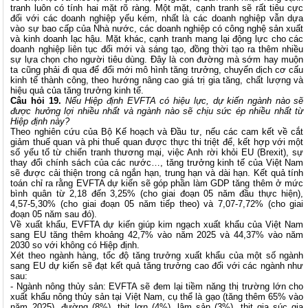
tranh luôn có tính hai mặt rõ ràng. Một mặt, cạnh tranh sẽ rất tiêu cực
đối với các doanh nghiệp yếu kém, nhất là các doanh nghiệp vẫn dựa
vào sự bao cấp của Nhà nước, các doanh nghiệp có công nghệ sản xuất
và kinh doanh lạc hậu. Mặt khác, cạnh tranh mang lại động lực cho các
doanh nghiệp liên tục đổi mới và sáng tạo, đồng thời tạo ra thêm nhiều
sự lựa chọn cho người tiêu dùng. Đây là con đường mà sớm hay muộn
ta cũng phải đi qua để đổi mới mô hình tăng trưởng, chuyển dịch cơ cấu
kinh tế thành công, theo hướng nâng cao giá trị gia tăng, chất lượng và
hiệu quả của tăng trưởng kinh tế.
Câu hỏi 19.
Nếu Hiệp định EVFTA có hiệu lực, dự kiến ngành nào sẽ
được hưởng lợi nhiều nhất và ngành nào sẽ chịu sức ép nhiều nhất từ
Hiệp định này?
Theo nghiên cứu của Bộ Kế hoạch và Đầu tư, nếu các cam kết về cắt
giảm thuế quan và phi thuế quan được thực thi triệt để, kết hợp với một
số yếu tố từ chiến tranh thương mại, việc Anh rời khỏi EU (Brexit), sự
thay đổi chính sách của các nước…, tăng trưởng kinh tế của Việt Nam
sẽ được cải thiện trong cả ngắn hạn, trung hạn và dài hạn. Kết quả tính
toán chỉ ra rằng EVFTA dự kiến sẽ góp phần làm GDP tăng thêm ở mức
bình quân từ 2,18 đến 3,25% (cho giai đoạn 05 năm đầu thực hiện),
4,57-5,30% (cho giai đoạn 05 năm tiếp theo) và 7,07-7,72% (cho giai
đoạn 05 năm sau đó).
Về xuất khẩu, EVFTA dự kiến giúp kim ngạch xuất khẩu của Việt Nam
sang EU tăng thêm khoảng 42,7% vào năm 2025 và 44,37% vào năm
2030 so với không có Hiệp định.
Xét theo ngành hàng, tốc độ tăng trưởng xuất khẩu của một số ngành
sang EU dự kiến sẽ đạt kết quả tăng trưởng cao đối với các ngành như
sau:
- Ngành nông thủy sản: EVFTA sẽ đem lại tiềm năng thị trường lớn cho
xuất khẩu nông thủy sản tại Việt Nam, cụ thể là gạo (tăng thêm 65% vào
năm 2025), đường (8%), thịt lợn (4%), lâm sản (3%), thịt gia súc gia