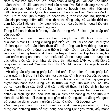
Nam bước vào sân chơi lớn, chấp nhận đương đầu với các khó khăn,
thách thức mới để cạnh tranh với các nước lớn. Để thích ứng được với
bối cảnh này, Chính phủ sẽ ban hành Kế hoạch thực hiện Hiệp định
EVFTA ngay sau khi Quốc hội xem xét phê chuẩn Hiệp định này để kịp
thời đưa ra các định hướng, kế hoạch và lộ trình cho các Bộ, ngành và
các địa phương nhằm triển khai thực thi đúng, đầy đủ và kịp thời các
cam kết của Hiệp định này, giúp hiện thực hóa các lợi ích của Hiệp định
này cho người dân và doanh nghiệp.
Trong Kế hoạch thực hiện này, cần tập trung vào 5 nhóm giải pháp chủ
yếu bao gồm:
- Về công tác tuyên truyền, phổ biến thông tin về EVFTA và thị trường
của các nước EU: Tăng cường phổ biến về EVFTA cho các đối tượng
có liên quan dưới các hình thức đổi mới sáng tạo hơn thông qua các
phương tiện truyền thông, trang thông tin điện tử, in ấn các ấn phẩm, tài
liệu, các chương trình phát thanh và truyền hình, các lớp tập huấn, hội
thảo nhằm nâng cao nhận thức, hiểu biết về nội dung cam kết cũng như
các công việc cần triển khai để thực thi hiệu quả EVFTA; thiết lập và
tăng cường liên kết đầu mối thực thi EVFTA tại các Bộ, ngành và địa
phương, v.v..
- Về công tác xây dựng pháp luật, thể chế: Thực hiện rà soát pháp luật
trong quá trình thực thi Hiệp định và báo cáo Chính phủ sửa đổi, bổ sung
các văn bản quy phạm pháp luật và trình các cấp có thẩm quyền phê
duyệt ban hành theo đúng với lộ trình đã quy định của EVFTA; xây
dựng, hoàn thiện các thiết chế cần thiết để thực thi Hiệp định như cơ
chế thành lập nhóm hoặc các nhóm tư vấn trong nước bao gồm các tổ
chức đại diện độc lập, bảo đảm sự đại diện cân bằng giữa các lĩnh vực
kinh tế, xã hội và môi trường, bao gồm tổ chức người lao động và người
sử dụng lao động, doanh nghiệp và các tổ chức môi trường, v.v..
- Về nâng cao năng lực cạnh tranh và phát triển nguồn nhân lực: Xây
dựng các chương trình hỗ trợ, nâng cao năng lực cạnh tranh, đẩy mạnh