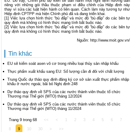
EU. Do vậy, Chính phủ dự kiến sẽ ban hành một nghị định hướng dẫn
riêng với những gói thầu thuộc phạm vi điều chỉnh của Hiệp định này
thay vì sửa các luật hiện hành có liên quan. Cách làm này tương tự như
Hiệp định CPTPP mà hiện Chính phủ đã và đang triển khai.
[1]
Việc lựa chọn hình thức “bù đắp” và mức độ “bù đắp” do các bên tự
quy định mà không có hình thức mang tính bắt buộc nào.
[2]
Việc lựa chọn hình thức “bù đắp” và mức độ “bù đắp” do các bên tự
quy định mà không có hình thức mang tính bắt buộc nào.
Nguồn:
http://www.moit.gov.vn/
Tin khác
EU sẽ kiểm soát asen vô cơ trong nhiều loại thủy sản nhập khẩu
Thực phẩm xuất khẩu sang EU: Số lượng cần đi đôi với chất lượng
Trung Quốc dự thảo quy định đăng ký cơ sở sản xuất thực phẩm nhập
khẩu ở nước ngoài, bãi bỏ Nghị định 248
Dự thảo quy định về SPS của các nước thành viên thuộc tổ chức
Thương mại Thế giới (WTO) tháng 12/2024
Dự thảo quy định về SPS của các nước thành viên thuộc tổ chức
Thương mại Thế giới (WTO) tháng 11/2024
Trang 9 trong 68
<<
<
1
2
3
4
5
6
7
8
9
10
30
>
>>