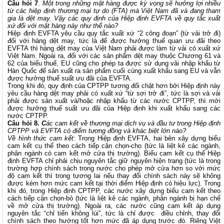
Câu hỏi 7
.
Một trong những mặt hàng được kỳ vọng sẽ hưởng lợi nhiều
từ các hiệp định thương mại tự do (FTA) mà Việt Nam đã và đang tham
gia là dệt may. Vậy các quy định của Hiệp định EVFTA về quy tắc xuất
xứ đối với mặt hàng này như thế nào?
Hiệp định EVFTA yêu cầu quy tắc xuất xứ “2 công đoạn” (từ vải trở đi)
đối với hàng dệt may, tức là để được hưởng thuế quan ưu đãi theo
EVFTA thì hàng dệt may của Việt Nam phải được làm từ vải có xuất xứ
Việt Nam. Ngoài ra, đối với các sản phẩm dệt may thuộc Chương 61 và
62 của biểu thuế, EU cũng cho phép ta được sử dụng vải nhập khẩu từ
Hàn Quốc để sản xuất ra sản phẩm cuối cùng xuất khẩu sang EU và vẫn
được hưởng thuế suất ưu đãi của EVFTA.
Trong khi đó, quy định của CPTPP tương đối chặt hơn bởi Hiệp định này
yêu cầu hàng dệt may phải có xuất xứ “từ sợi trở đi”, tức là sợi và vải
phải được sản xuất và/hoặc nhập khẩu từ các nước CPTPP, thì mới
được hưởng thuế suất ưu đãi của Hiệp định khi xuất khẩu sang các
nước CPTPP.
Câu hỏi 8.
C
ác cam kết về thương mại dịch vụ và đầu tư trong Hiệp định
CPTPP và EVFTA có điểm tương đồng và khác biệt lớn nào?
Về hình thức cam kết:
Trong Hiệp định EVFTA, hai bên xây dựng biểu
cam kết cụ thể theo cách tiếp cận chọn-cho (tức là liệt kê các ngành,
phân ngành có cam kết mở cửa thị trường). Biểu cam kết cụ thể Hiệp
định EVFTA chỉ phải chịu nguyên tắc giữ nguyên hiện trạng (tức là trong
trường hợp chính sách trong nước cho phép mở cửa hơn so với mức
độ cam kết thì trong tương lai nếu thay đổi chính sách này sẽ không
được kém hơn mức cam kết tại thời điểm Hiệp định có hiệu lực). Trong
khi đó, trong Hiệp định CPTPP, các nước xây dựng biểu cam kết theo
cách tiếp cận chọn-bỏ (tức là liệt kê các ngành, phân ngành bị hạn chế
về mở cửa thị trường). Ngoài ra, các nước cũng cam kết áp dụng
nguyên tắc “chỉ tiến không lùi”, tức là chỉ được điều chỉnh, thay đổi
chính sách theo hướng tốt hơn mức đã áp dụng trước đó. Riêng Việt