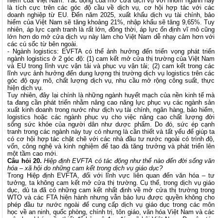
hiểm của Việt Nam. Tác động của mở cửa dịch vụ với nhóm ngành này
là tích cực trên các góc độ cầu về dịch vụ, cơ hội hợp tác với các
doanh nghiệp từ EU. Đến năm 2025, xuất khẩu dịch vụ tài chính, bảo
hiểm của Việt Nam sẽ tăng khoảng 21%, nhập khẩu sẽ tăng 9,65%. Tuy
nhiên, áp lực cạnh tranh là rất lớn, đồng thời, áp lực ổn định vĩ mô cũng
lớn hơn do mở cửa dịch vụ này làm cho Việt Nam dễ nhạy cảm hơn với
các cú sốc từ bên ngoài.
- Ngành logistics: EVFTA có thể ảnh hưởng đến triển vọng phát triển
ngành logistics ở 2 góc độ: (1) cam kết mở cửa thị trường của Việt Nam
và EU trong lĩnh vực vận tải và phục vụ vận tải; (2) cam kết trong các
lĩnh vực ảnh hưởng đến dung lượng thị trường dịch vụ logistics trên các
góc độ quy mô, chất lượng dịch vụ, nhu cầu mở rộng công suất, thực
hiện dịch vụ.
Tuy nhiên, đây lại chính là những ngành huyết mạch của nền kinh tế mà
ta đang cần phát triển nhằm nâng cao năng lực phục vụ các ngành sản
xuất kinh doanh trong nước như dịch vụ tài chính, ngân hàng, bảo hiểm,
logistics hoặc các ngành phục vụ cho việc nâng cao chất lượng đời
sống sức khỏe của người dân như dược phẩm. Do đó, sức ép cạnh
tranh trong các ngành này tuy có nhưng là cần thiết và tất yếu để giúp ta
có cơ hội hợp tác chặt chẽ với các nhà đầu tư nước ngoài có trình độ,
vốn, công nghệ và kinh nghiệm để tạo đà tăng trưởng và phát triển lên
một tầm cao mới.
Câu hỏi 20.
Hiệp định EVFTA có tác động như thế nào đến đời sống văn
hóa – xã hội do những cam kết trong dịch vụ giáo dục?
Trong Hiệp định EVFTA, đối với lĩnh vực liên quan đến văn hóa – tư
tưởng, ta không cam kết mở cửa thị trường. Cụ thể, trong dịch vụ giáo
dục, dù ta đã có những cam kết nhất định về mở cửa thị trường trong
WTO và các FTA hiện hành nhưng vẫn bảo lưu được quyền không cho
phép đầu tư nước ngoài để cung cấp dịch vụ giáo dục trong các môn
học về an ninh, quốc phòng, chính trị, tôn giáo, văn hóa Việt Nam và các