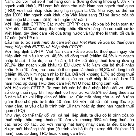
Nam. Đối với một số ít mặt hàng còn lại (tương đương khoảng 0,3% kim
ngạch xuất khẩu), EU cam kết dành cho Việt Nam hạn ngạch thuế quan
(TRQ) với thuế nhập khẩu trong hạn ngạch là 0%. Như vậy, có thể nói
gần 100% kim ngạch xuất khẩu của Việt Nam sang EU sẽ được xóa bỏ
thuế nhập khẩu sau một lộ trình ngắn (07 năm).
Với Hiệp định CPTPP: Các nước CPTPP cam kết xóa bỏ hoàn toàn từ
97% đến 100% số dòng thuế nhập khẩu đối với hàng hóa có xuất xứ từ
Việt Nam, tùy theo cam kết của từng nước và tùy theo lộ trình, tối đa là
17 năm (với Pê-ru).
Câu hỏi 6
.
So sánh mức độ cam kết của Việt Nam về xóa bỏ thuế quan
trong Hiệp định EVFTA và Hiệp định CPTPP.
Với Hiệp định EVFTA: Việt Nam cam kết sẽ xóa bỏ thuế quan ngay khi
Hiệp định có hiệu lực với 48,5% số dòng thuế (chiếm 64,5% kim ngạch
nhập khẩu). Tiếp đó, sau 7 năm, 91,8% số dòng thuế tương đương
97,1% kim ngạch xuất khẩu từ EU được Việt Nam xóa bỏ thuế nhập
khẩu. Sau 10 năm, mức xóa bỏ thuế quan là khoảng 98,3% số dòng thuế
(chiếm 99,8% kim ngạch nhập khẩu). Đối với khoảng 1,7% số dòng thuế
còn lại của EU, ta áp dụng lộ trình xóa bỏ thuế nhập khẩu dài hơn 10
năm hoặc áp dụng TRQ theo cam kết WTO hoặc không cam kết.
Với Hiệp định CPTPP: Ta cam kết xóa bỏ thuế nhập khẩu đối với 66%
số dòng thuế ngay khi Hiệp định có hiệu lực và 86,5% số dòng thuế sau
3 năm kể từ khi Hiệp định có hiệu lực. Các mặt hàng còn lại có lộ trình
giảm thuế chủ yếu từ 5 đến 10 năm. Đối với một số mặt hàng đặc biệt
nhạy cảm, ta yêu cầu lộ trình trên 10 năm hoặc áp dụng hạn ngạch thuế
quan (TRQ).
Như vậy, có thể thấy đối với cả hai Hiệp định, ta đều có lộ trình xóa bỏ
thuế nhập khẩu trong khoảng 10 năm với khoảng 99% số dòng thuế của
các nước đối tác. Đối với những mặt hàng nhạy cảm, ta đều bảo lưu
được một khoảng thời gian (lộ trình xóa bỏ thuế) tương đối dài (hơn 10
năm) hoặc áp dụng TRQ hoặc không cam kết.