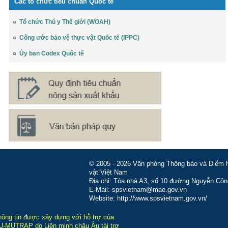
Các tổ chức tiêu chuẩn Quốc tế
Tổ chức Thú y Thế giới (WOAH)
Công ước bảo vệ thực vật Quốc tế (IPPC)
Ủy ban Codex Quốc tế
© 2005 - 2026 Văn phòng Thông báo và Điểm hỏ
vật Việt Nam
Địa chỉ: Tòa nhà A3, số 10 đường Nguyễn Côn
E-Mail: spsvietnam@mae.gov.vn
Website: http://www.spsvietnam.gov.vn/
hông tin được xây dựng với hỗ trợ của
-MUTRAP do Liên minh châu Âu tài trợ