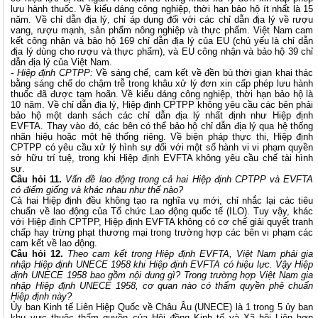
lưu hành thuốc. Về kiểu dáng công nghiệp, thời hạn bảo hộ ít nhất là 15
năm. Về chỉ dẫn địa lý, chỉ áp dụng đối với các chỉ dẫn địa lý về rượu
vang, rượu mạnh, sản phẩm nông nghiệp và thực phẩm. Việt Nam cam
kết công nhận và bảo hộ 169 chỉ dẫn địa lý của EU (chủ yếu là chỉ dẫn
địa lý dùng cho rượu và thực phẩm), và EU công nhận và bảo hộ 39 chỉ
dẫn địa lý của Việt Nam.
- Hiệp định CPTPP:
Về sáng chế, cam kết về đền bù thời gian khai thác
bằng sáng chế do chậm trễ trong khâu xử lý đơn xin cấp phép lưu hành
thuốc đã được tạm hoãn. Về kiểu dáng công nghiệp, thời hạn bảo hộ là
10 năm. Về chỉ dẫn địa lý, Hiệp định CPTPP không yêu cầu các bên phải
bảo hộ một danh sách các chỉ dẫn địa lý nhất định như Hiệp định
EVFTA. Thay vào đó, các bên có thể bảo hộ chỉ dẫn địa lý qua hệ thống
nhãn hiệu hoặc một hệ thống riêng. Về biện pháp thực thi, Hiệp định
CPTPP có yêu cầu xử lý hình sự đối với một số hành vi vi phạm quyền
sở hữu trí tuệ, trong khi Hiệp định EVFTA không yêu cầu chế tài hình
sự.
Câu hỏi 11.
Vấn đề lao động trong cả hai Hiệp định CPTPP và EVFTA
có điểm giống và khác nhau như thế nào?
Cả hai Hiệp định đều không tạo ra nghĩa vụ mới, chỉ nhắc lại các tiêu
chuẩn về lao động của Tổ chức Lao động quốc tế (ILO). Tuy vậy, khác
với Hiệp định CPTPP, Hiệp định EVFTA không có cơ chế giải quyết tranh
chấp hay trừng phạt thương mại trong trường hợp các bên vi phạm các
cam kết về lao động.
Câu hỏi 12.
Theo cam kết trong Hiệp định EVFTA, Việt Nam phải gia
nhập Hiệp định UNECE 1958 khi Hiệp định EVFTA có hiệu lực. Vậy Hiệp
định UNECE 1958 bao gồm nội dung gì? Trong trường hợp Việt Nam gia
nhập Hiệp định UNECE 1958, cơ quan nào có thẩm quyền phê chuẩn
Hiệp định này?
Ủy ban Kinh tế Liên Hiệp Quốc về Châu Âu (UNECE) là 1 trong 5 ủy ban
khu vực thuộc thẩm quyền của Hội đồng Kinh tế và Xã hội Liên hợp