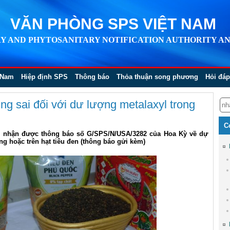
VĂN PHÒNG SPS VIỆT NAM
Y AND PHYTOSANITARY NOTIFICATION AUTHORITY AN
 Nam
Hiệp định SPS
Thông báo
Thỏa thuận song phương
Hỏi đáp
ng sai đối với dư lượng metalaxyl trong
C
m nhận được thông báo số G/SPS/N/USA/3282 của Hoa Kỳ về dự
g hoặc trên hạt tiêu đen (thông báo gửi kèm)