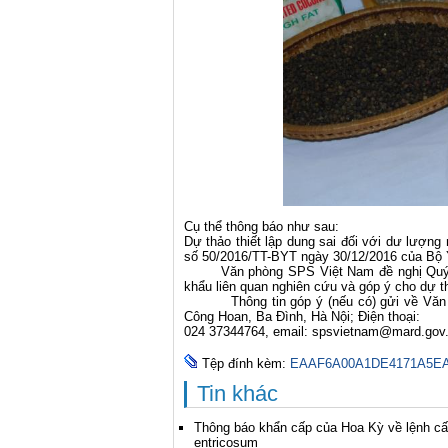
Cụ thể thông báo như sau:
Dự thảo thiết lập dung sai đối với dư lượng
số 50/2016/TT-BYT ngày 30/12/2016 của Bộ Y
Văn phòng SPS Việt Nam đề nghị Quý Cơ 
khẩu liên quan nghiên cứu và góp ý cho dự th
Thông tin góp ý (nếu có) gửi về Văn 
Công Hoan, Ba Đình, Hà Nội; Điện thoại:
024 37344764, email:
spsvietnam@mard.gov
Tệp đính kèm:
EAAF6A00A1DE4171A5EA
Tin khác
Thông báo khẩn cấp của Hoa Kỳ về lệnh cấ
entricosum