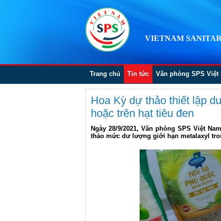
VIETNAM SANITAR
Trang chủ
Tin tức
Văn phòng SPS Việt
Hoa Kỳ dự thảo thiết lập du
hoặc trên hạt tiêu đen
Ngày 28/9/2021, Văn phòng SPS Việt Na
thảo mức dư lượng giới hạn metalaxyl tron