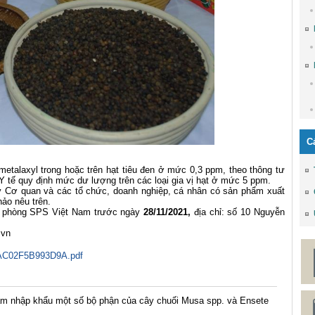
C
 metalaxyl trong hoặc trên hạt tiêu đen ở mức 0,3 ppm, theo thông tư
 tế quy định mức dư lượng trên các loại gia vị hạt ở mức 5 ppm.
quan và các tổ chức, doanh nghiệp, cá nhân có sản phẩm xuất
ảo nêu trên.
phòng SPS Việt Nam trước ngày
28/11/2021,
địa chỉ: số 10 Nguyễn
.vn
C02F5B993D9A.pdf
m nhập khẩu một số bộ phận của cây chuối Musa spp. và Ensete