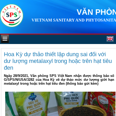
VĂN PHÒN
VIETNAM SANITARY AND PHYTOSANITA
Hoa Kỳ dự thảo thiết lập dung sai đối với
dư lượng metalaxyl trong hoặc trên hạt tiêu
đen
Ngày 28/9/2021, Văn phòng SPS Việt Nam nhận được thông báo số
G/SPS/N/USA/3282 của Hoa Kỳ về dự thảo mức dư lượng giới hạn
metalaxyl trong hoặc trên hạt tiêu đen (thông báo gửi kèm)