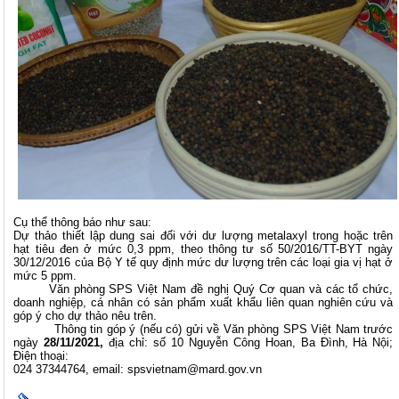
Cụ thể thông báo như sau:
Dự thảo thiết lập dung sai đối với dư lượng metalaxyl trong hoặc trên
hạt tiêu đen ở mức 0,3 ppm, theo thông tư số 50/2016/TT-BYT ngày
30/12/2016 của Bộ Y tế quy định mức dư lượng trên các loại gia vị hạt ở
mức 5 ppm.
Văn phòng SPS Việt Nam đề nghị Quý Cơ quan và các tổ chức,
doanh nghiệp, cá nhân có sản phẩm xuất khẩu liên quan nghiên cứu và
góp ý cho dự thảo nêu trên.
Thông tin góp ý (nếu có) gửi về Văn phòng SPS Việt Nam trước
ngày
28/11/2021,
địa chỉ: số 10 Nguyễn Công Hoan, Ba Đình, Hà Nội;
Điện thoại:
024 37344764, email:
spsvietnam@mard.gov.vn