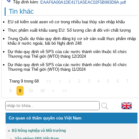
Tệp đính kèm:
EAAF6A00A1DE4171A5EAC02F5B993D9A.pdf
Tin khác
EU sẽ kiểm soát asen vô cơ trong nhiều loại thủy sản nhập khẩu
Thực phẩm xuất khẩu sang EU: Số lượng cần đi đôi với chất lượng
Trung Quốc dự thảo quy định đăng ký cơ sở sản xuất thực phẩm nhập
khẩu ở nước ngoài, bãi bỏ Nghị định 248
Dự thảo quy định về SPS của các nước thành viên thuộc tổ chức
Thương mại Thế giới (WTO) tháng 12/2024
Dự thảo quy định về SPS của các nước thành viên thuộc tổ chức
Thương mại Thế giới (WTO) tháng 11/2024
Trang 9 trong 68
<<
<
1
2
3
4
5
6
7
8
9
10
30
>
>>
Cơ quan có thẩm quyền của Việt Nam
Bộ Nông nghiệp và Môi trường
Văn phòng SPS Việt Nam