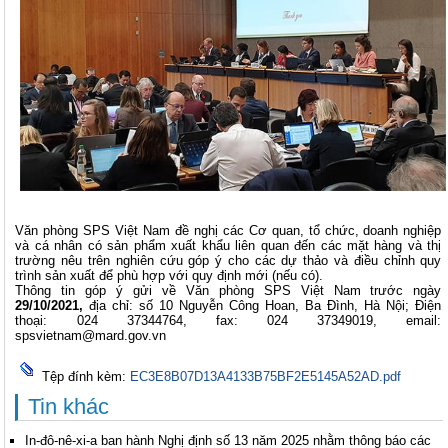
Văn phòng SPS Việt Nam đề nghị các Cơ quan, tổ chức, doanh nghiệp
và cá nhân có sản phẩm xuất khẩu liên quan đến các mặt hàng và thị
trường nêu trên nghiên cứu góp ý cho các dự thảo và điều chỉnh quy
trình sản xuất để phù hợp với quy định mới (nếu có).
Thông tin góp ý gửi về Văn phòng SPS Việt Nam trước ngày
29/10
/2021,
địa chỉ: số 10 Nguyễn Công Hoan, Ba Đình, Hà Nội; Điện
thoại: 024 37344764, fax: 024 37349019, email:
spsvietnam@mard.gov.vn
Tệp đính kèm:
EC3E8B07D13A4133B75BF2E5145A52AD.pdf
Tin khác
In-đô-nê-xi-a ban hành Nghị định số 13 năm 2025 nhằm thông báo các