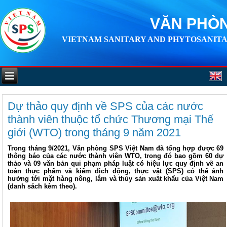
VĂN PHÒN
VIETNAM SANITARY AND PHYTOSANITA
Dự thảo quy định về SPS của các nước
thành viên thuộc tổ chức Thương mại Thế
giới (WTO) trong tháng 9 năm 2021
Trong tháng 9/2021, Văn phòng SPS Việt Nam đã tổng hợp được 69
thông báo của các nước thành viên WTO, trong đó bao gồm 60 dự
thảo và 09 văn bản qui phạm pháp luật có hiệu lực quy định về an
toàn thực phẩm và kiểm dịch động, thực vật (SPS) có thể ảnh
hưởng tới mặt hàng nông, lâm và thủy sản xuất khẩu của Việt Nam
(danh sách kèm theo).