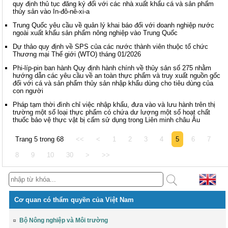
quy định thủ tục đăng ký đối với các nhà xuất khẩu cá và sản phẩm
thủy sản vào In-đô-nê-xi-a
Trung Quốc yêu cầu về quản lý khai báo đối với doanh nghiệp nước
ngoài xuất khẩu sản phẩm nông nghiệp vào Trung Quốc
Dự thảo quy định về SPS của các nước thành viên thuộc tổ chức
Thương mại Thế giới (WTO) tháng 01/2026
Phi-líp-pin ban hành Quy định hành chính về thủy sản số 275 nhằm
hướng dẫn các yêu cầu về an toàn thực phẩm và truy xuất nguồn gốc
đối với cá và sản phẩm thủy sản nhập khẩu dùng cho tiêu dùng của
con người
Pháp tạm thời đình chỉ việc nhập khẩu, đưa vào và lưu hành trên thị
trường một số loại thực phẩm có chứa dư lượng một số hoạt chất
thuốc bảo vệ thực vật bị cấm sử dụng trong Liên minh châu Âu
Trang 5 trong 68
<<
<
1
2
3
4
5
6
7
8
9
10
30
>
>>
Cơ quan có thẩm quyền của Việt Nam
Bộ Nông nghiệp và Môi trường