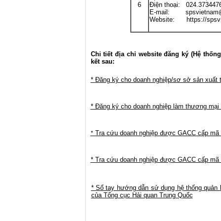
6
Điện thoại: 024.373447
E-mail: spsvietnam
Website: https://spsv
Chi tiết địa chỉ website đăng ký (Hệ thố
kết sau:
*
Đăng ký cho doanh nghiệp/sơ sở sản xuất
* Đăng ký cho doanh nghiệp làm thương mại 
Tra cứu doanh nghiệp được GACC cấp mã 
*
*
Tra cứu doanh nghiệp được GACC cấp mã c
*
Sổ tay hướng dẫn sử dụng hệ thống quản 
của Tổng cục Hải quan Trung Quốc