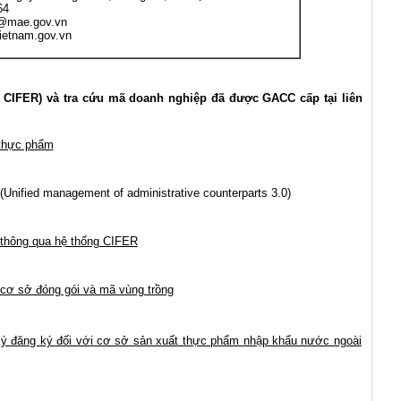
64
@mae.gov.vn
ietnam.gov.vn
ng CIFER) và tra cứu mã doanh nghiệp đã được GACC cấp tại liên
 thực phẩm
(
Unified management of administrative counterparts 3.0
)
thông qua hệ thống CIFER
ơ sở đóng gói và mã vùng trồng
lý đăng ký đối với cơ sở sản xuất thực phẩm nhập khẩu nước ngoài