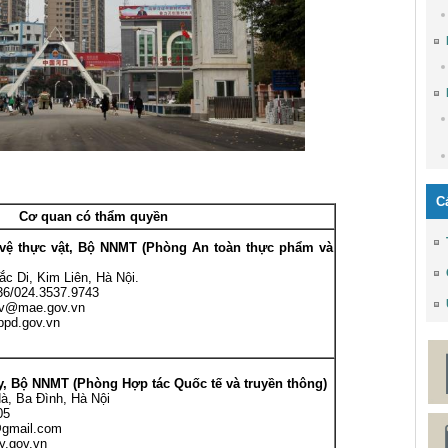
C
Cơ quan có thẩm quyền
 vệ thực vật, Bộ NNMT (Phòng An toàn thực phẩm và
 Di, Kim Liên, Hà Nội.
36/024.3537.9743
v@mae.gov.vn
ppd.gov.vn
y, Bộ NNMT (Phòng Hợp tác Quốc tế và truyền thông)
, Ba Đình, Hà Nội
05
gmail.com
y.gov.vn