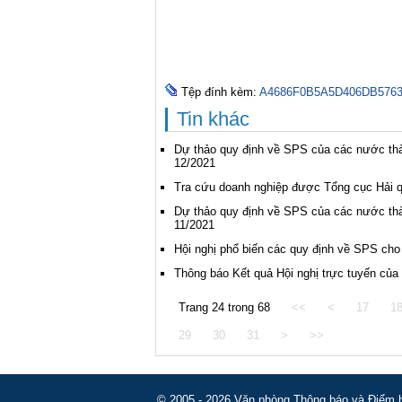
Tệp đính kèm:
A4686F0B5A5D406DB5763
Tin khác
Dự thảo quy định về SPS của các nước thà
12/2021
Tra cứu doanh nghiệp được Tổng cục Hải 
Dự thảo quy định về SPS của các nước thà
11/2021
Hội nghị phổ biến các quy định về SPS cho
Thông báo Kết quả Hội nghị trực tuyến c
Trang 24 trong 68
<<
<
17
1
29
30
31
>
>>
© 2005 - 2026 Văn phòng Thông báo và Điểm hỏ