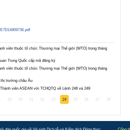
E7D14909736.pdf
nh viên thuộc tổ chức Thương mại Thế giới (WTO) trong tháng
quan Trung Quốc cấp mã đăng ký
nh viên thuộc tổ chức Thương mại Thế giới (WTO) trong tháng
 thị trường châu Âu
ủa Thành viên ASEAN với TCHQTQ về Lệnh 248 và 249
8
19
20
21
22
23
24
25
26
27
28
i đáp quốc gia về Vệ sinh Dịch tễ và Kiểm dịch Động thực
Cổng t