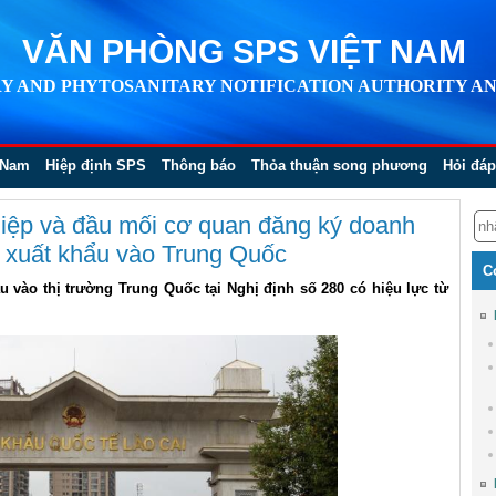
VĂN PHÒNG SPS VIỆT NAM
Y AND PHYTOSANITARY NOTIFICATION AUTHORITY AN
 Nam
Hiệp định SPS
Thông báo
Thỏa thuận song phương
Hỏi đáp
iệp và đầu mối cơ quan đăng ký doanh
 xuất khẩu vào Trung Quốc
C
u vào thị trường Trung Quốc tại Nghị định số 280 có hiệu lực từ