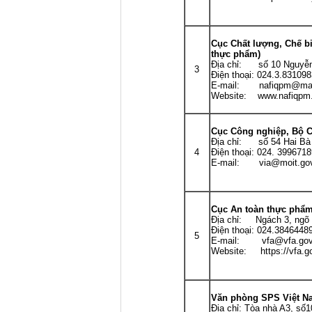
Cục Chất lượng, Chế bi
thực phẩm)
Địa chỉ: số 10 Nguyễn
3
Điện thoại: 024.3.831098
E-mail: nafiqpm@mae.g
Website: www.nafiqpm.
Cục Công nghiệp, Bộ 
Địa chỉ: số 54 Hai Bà 
4
Điện thoại: 024. 3996718
E-mail: via@moit.gov
Cục An toàn thực phẩm
Địa chỉ: Ngách 3, ngõ 1
Điện thoại: 024.3846448
5
E-mail: vfa@vfa.gov
Website: https://vfa.go
Văn phòng SPS Việt N
Địa chỉ: Tòa nhà A3, số