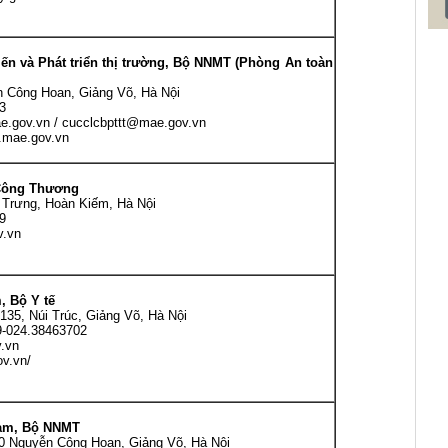
ến và Phát triển thị trường, Bộ NNMT (Phòng An toàn
 Công Hoan, Giảng Võ, Hà Nội
3
ov.vn / cucclcbpttt@mae.gov.vn
mae.gov.vn
Công Thương
Trưng, Hoàn Kiếm, Hà Nội
9
.vn
, Bộ Y tế
35, Núi Trúc, Giảng Võ, Hà Nội
9-024.38463702
.vn
v.vn/
am, Bộ NNMT
10 Nguyễn Công Hoan, Giảng Võ, Hà Nội