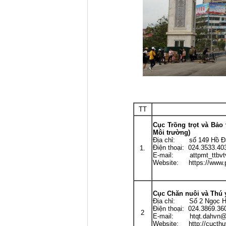
TT
Cục Trồng trọt và Bảo
Môi trường)
Địa chỉ: số 149 Hồ Đắc
Điện thoại: 024.3533.40
1.
E-mail: attpmt_ttbvt
Website: https://www.
Cục Chăn nuôi và Thú 
Địa chỉ: Số 2 Ngọc Hà
Điện thoại: 024.3869.36
2
E-mail: htqt.dahvn@
Website: http://cucthu