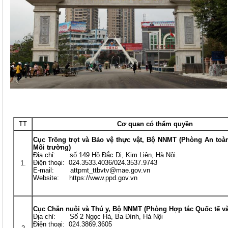
TT
Cơ quan có thẩm quyền
Cục Trồng trọt và Bảo vệ thực vật, Bộ NNMT (Phòng An toà
Môi trường)
Địa chỉ: số 149 Hồ Đắc Di, Kim Liên, Hà Nội.
Điện thoại: 024.3533.4036/024.3537.9743
1.
E-mail: attpmt_ttbvtv@mae.gov.vn
Website: https://www.ppd.gov.vn
Cục Chăn nuôi và Thú y, Bộ NNMT (Phòng Hợp tác Quốc tế và
Địa chỉ: Số 2 Ngọc Hà, Ba Đình, Hà Nội
Điện thoại: 024.3869.3605