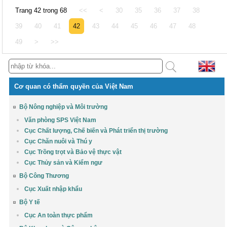
Trang 42 trong 68
<<
<
30
35
36
37
38
39
40
41
42
43
44
45
46
47
48
49
>
>>
Cơ quan có thẩm quyền của Việt Nam
Bộ Nông nghiệp và Môi trường
Văn phòng SPS Việt Nam
Cục Chất lượng, Chế biến và Phát triển thị trường
Cục Chăn nuôi và Thú y
Cục Trồng trọt và Bảo vệ thực vật
Cục Thủy sản và Kiểm ngư
Bộ Công Thương
Cục Xuất nhập khẩu
Bộ Y tế
Cục An toàn thực phẩm