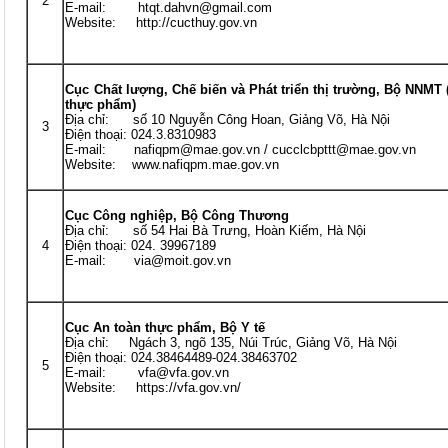
2
E-mail: htqt.dahvn@gmail.com
Website: http://cucthuy.gov.vn
Cục Chất lượng, Chế biến và Phát triển thị trường, Bộ NNMT
thực phẩm)
Địa chỉ: số 10 Nguyễn Công Hoan, Giảng Võ, Hà Nội
3
Điện thoại: 024.3.8310983
E-mail: nafiqpm@mae.gov.vn / cucclcbpttt@mae.gov.vn
Website: www.nafiqpm.mae.gov.vn
Cục Công nghiệp, Bộ Công Thương
Địa chỉ: số 54 Hai Bà Trưng, Hoàn Kiếm, Hà Nội
4
Điện thoại: 024. 39967189
E-mail: via@moit.gov.vn
Cục An toàn thực phẩm, Bộ Y tế
Địa chỉ: Ngách 3, ngõ 135, Núi Trúc, Giảng Võ, Hà Nội
Điện thoại: 024.38464489-024.38463702
5
E-mail: vfa@vfa.gov.vn
Website: https://vfa.gov.vn/