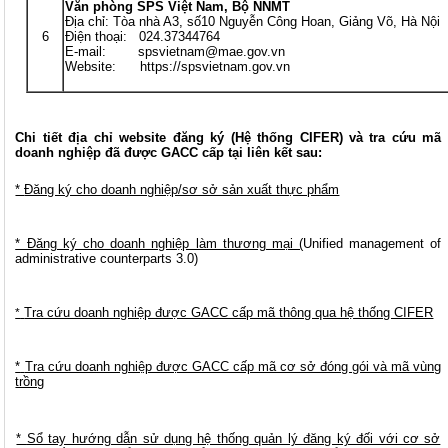
Văn phòng SPS Việt Nam, Bộ NNMT
Địa chỉ: Tòa nhà A3, số10 Nguyễn Công Hoan, Giảng Võ, Hà Nội
6
Điện thoại: 024.37344764
E-mail: spsvietnam@mae.gov.vn
Website: https://spsvietnam.gov.vn
Chi tiết địa chỉ website đăng ký (Hệ thống CIFER) và tra cứu mã
doanh nghiệp đã được GACC cấp tại liên kết sau:
*
Đăng ký cho doanh nghiệp/sơ sở sản xuất thực phẩm
* Đăng ký cho doanh nghiệp làm thương mại (
Unified management of
administrative counterparts 3.0
)
Tra cứu doanh nghiệp được GACC cấp mã thông qua hệ thống CIFER
*
*
Tra cứu doanh nghiệp được GACC cấp mã cơ sở đóng gói và mã vùng
trồng
*
Sổ tay hướng dẫn sử dụng hệ thống quản lý đăng ký đối với cơ sở