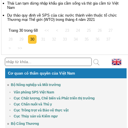
Thái Lan tạm dừng nhập khẩu gia cầm sống và thịt gia cầm từ Việt
Nam
Dự thảo quy định về SPS của các nước thành viên thuộc tổ chức
Thương mại Thế giới (WTO) trong tháng 4 năm 2021
Trang 30 trong 68
<<
<
23
24
25
26
27
28
29
30
31
32
33
34
35
36
37
>
>>
Cơ quan có thẩm quyền của Việt Nam
Bộ Nông nghiệp và Môi trường
Văn phòng SPS Việt Nam
Cục Chất lượng, Chế biến và Phát triển thị trường
Cục Chăn nuôi và Thú y
Cục Trồng trọt và Bảo vệ thực vật
Cục Thủy sản và Kiểm ngư
Bộ Công Thương