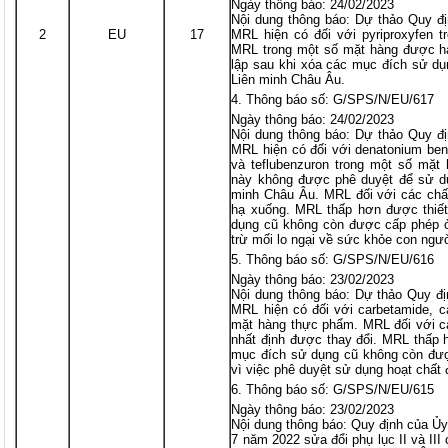
Ngày thông báo: 24/02/2023
Nội dung thông báo: Dự thảo Quy đị
2
EU
17
MRL hiện có đối với pyriproxyfen 
MRL trong một số mặt hàng được h
lập sau khi xóa các mục đích sử d
Liên minh Châu Âu.
Thông báo số: G/SPS/N/EU/617
Ngày thông báo: 24/02/2023
Nội dung thông báo: Dự thảo Quy đị
MRL hiện có đối với denatonium ben
và teflubenzuron trong một số mặt
này không được phê duyệt để sử d
minh Châu Âu. MRL đối với các chấ
hạ xuống. MRL thấp hơn được thiết
dụng cũ không còn được cấp phép ở
trừ mối lo ngại về sức khỏe con ngư
Thông báo số: G/SPS/N/EU/616
Ngày thông báo: 23/02/2023
Nội dung thông báo: Dự thảo Quy đị
MRL hiện có đối với carbetamide, ca
mặt hàng thực phẩm. MRL đối với c
nhất định được thay đổi. MRL thấp 
mục đích sử dụng cũ không còn đượ
vì việc phê duyệt sử dụng hoạt chất 
Thông báo số: G/SPS/N/EU/615
Ngày thông báo: 23/02/2023
Nội dung thông báo: Quy định của Ủ
7 năm 2022 sửa đổi phụ lục II và II