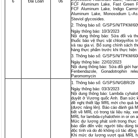
6
Đài Loan
06
FCF Aluminum Lake, Fast Green FC
FCF Aluminum Lake, Indigo Carmi
Aluminum Lake, Monosodium L–Asp
Steviol glycosides.
Thông báo số: G/SPS/N/TPKM/60
Ngày thông báo: 10/3/2023
Nội dung thông báo: Sửa đổi và t
thuốc bảo vệ thực vật chlorpyrifos 
và rau gia vị. Bổ sung chính sách 
hàng thực phẩm trước khi thực hiện
Thông báo số: G/SPS/N/TPKM/60
Ngày thông báo: 22/02/2023
Nội dung thông báo: Sửa đổi giới hạn
Fenbendazole, Gonadotrophin rel
Paromomycin
Thông báo số: G/SPS/N/GBR/29
Ngày thông báo: 03/3/2023
Nội dung thông báo: Lambda cyhalot
duyệt ở Vương quốc Anh. Ban sức 
đề nghị thiết lập MRL mới cho quả 
(được nâng lên). Báo cáo đánh giá MR
tiết về MRL có trong tài liệu này, x
MRL for lambda-cyhalothrin in or on
Mức dư lượng phát sinh trong thực
báo dẫn đến việc người tiêu dùng ti
độc tính và do đó không có tác động
Khi mức dư lượng vượt quá MRL h