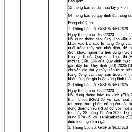
Bao gồm:
13 thông báo về dự thảo lấy ý kiến
04 thông báo về quy định đã thông q
Đáng chú ý có:
Thông báo số: G/SPS/N/EU/626
Ngày thông báo: 16/3/2023
Nội dung thông báo: Quy định điều 
khẩu vào EU các lô hàng động vật
nuôi trồng thủy sản nhất định, để 
đích khác, ngoại trừ tiêu dùng trực
Phụ lục II của Quy định Thực thi (
mới tại Điều 166 của Quy định thực
gần đây bởi Quy định (EU) 2023/11
chuyên gia thú y thủy sản thực hiệ
hàng động vật thủy sản trước khi 
khẩu từ quốc gia hoặc vùng lãnh thổ 
Thông báo số: G/SPS/N/EU/625
Ngày thông báo: 08/3/2023
Nội dung thông báo: uy định (EU)
tham chiếu (RPA) đối với các hoạt
tại trong thực phẩm có nguồn gốc từ
động tham chiếu (RPA) đối với một 
từ ngày 28 tháng 11 năm 2022 .Dự t
dụng RPA đối với semicarbazide (S
điều kiện nghiêm ngặt,
Thông báo số: G/SPS/N/EU/618