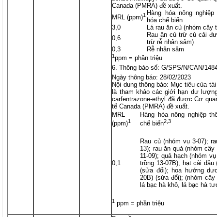
Canada (PMRA) đề xuất.
Hàng hóa nông nghiệp 
1
MRL (ppm)
hóa chế biến
3,0
Lá rau ăn củ (nhóm cây t
Rau ăn củ trừ củ cải đ
0,6
trừ rễ nhân sâm)
0,3
Rễ nhân sâm
1
ppm = phần triệu
Thông báo số: G/SPS/N/CAN/148
Ngày thông báo: 28/02/2023
Nội dung thông báo: Mục tiêu của t
là tham khảo các giới hạn dư lượng
carfentrazone-ethyl đã được Cơ quan
tế Canada (PMRA) đề xuất.
MRL
Hàng hóa nông nghiệp th
1
2,3
(ppm)
chế biến
Rau củ (nhóm vụ 3-07); ra
13); rau ăn quả (nhóm cây 
11-09); quả hạch (nhóm vụ
0,1
trồng 13-07B); hạt cải dầu
(sửa đổi); hoa hướng dư
20B) (sửa đổi); (nhóm cây 
lá bạc hà khô, lá bạc hà tư
1
ppm = phần triệu