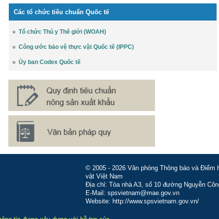
Các tổ chức tiêu chuẩn Quốc tế
Tổ chức Thú y Thế giới (WOAH)
Công ước bảo vệ thực vật Quốc tế (IPPC)
Ủy ban Codex Quốc tế
© 2005 - 2026 Văn phòng Thông báo và Điểm hỏ
vật Việt Nam
Địa chỉ: Tòa nhà A3, số 10 đường Nguyễn Côn
E-Mail: spsvietnam@mae.gov.vn
Website: http://www.spsvietnam.gov.vn/