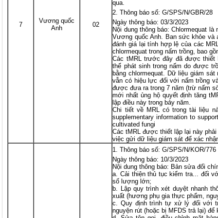
qua.
Thông báo số: G/SPS/N/GBR/28
Vương quốc
Ngày thông báo: 03/3/2023
7
02
Anh
Nội dung thông báo: Chlormequat là
Vương quốc Anh. Ban sức khỏe và 
đánh giá lại tính hợp lệ của các MR
chlormequat trong nấm trồng, bao g
Các tMRL trước đây đã được thiết 
thể phát sinh trong nấm do được t
bằng chlormequat. Dữ liệu giám sát
vẫn có hiệu lực đối với nấm trồng và
được đưa ra trong 7 năm (trừ nấm sò
mới nhất ủng hộ quyết định tăng tM
lập điều này trong bảy năm.
Chi tiết về MRL có trong tài liệu 
supplementary information to suppor
cultivated fungi
Các tMRL được thiết lập lại này phả
việc gửi dữ liệu giám sát để xác nhậ
Thông báo số: G/SPS/N/KOR/776
Ngày thông báo: 10/3/2023
Nội dung thông báo: Bản sửa đổi chí
a. Cải thiện thủ tục kiểm tra... đối
số lượng lớn;
b. Lập quy trình xét duyệt nhanh th
xuất (hương phụ gia thực phẩm, nguyê
c. Quy định trình tự xử lý đối với 
nguyện rút (hoặc bị MFDS trả lại) để
d. Sửa tên gọi, điều chỉnh mặt hà