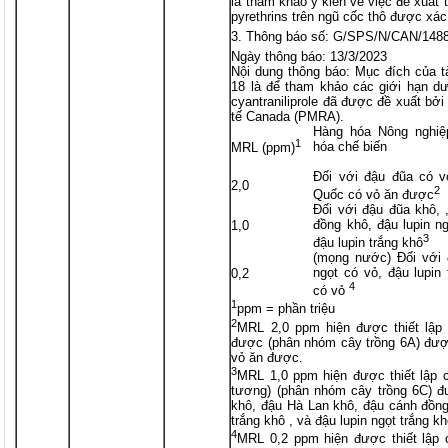
là tham khảo ý kiến về việc đề xuất 
pyrethrins trên ngũ cốc thô được xá
Thông báo số: G/SPS/N/CAN/148
Ngày thông báo: 13/3/2023
Nội dung thông báo: Mục đích của 
18 là để tham khảo các giới hạn dư
cyantraniliprole đã được đề xuất bở
tế Canada (PMRA).
Hàng hóa Nông nghiệ
1
hóa chế biến
MRL (ppm)
Đối với đậu đũa có v
2,0
2
Quốc có vỏ ăn được
Đối với đậu đũa khô, 
đồng khô, đậu lupin ng
1,0
3
đậu lupin trắng khô
(mọng nước) Đối với đ
ngọt có vỏ, đậu lupin 
0,2
4
có vỏ
1
ppm = phần triệu
2
MRL 2,0 ppm hiện được thiết lập 
được (phân nhóm cây trồng 6A) đượ
vỏ ăn được.
3
MRL 1,0 ppm hiện được thiết lập 
tương) (phân nhóm cây trồng 6C) 
khô, đậu Hà Lan khô, đậu cánh đồng 
trắng khô , và đậu lupin ngọt trắng kh
4
MRL 0,2 ppm hiện được thiết lập