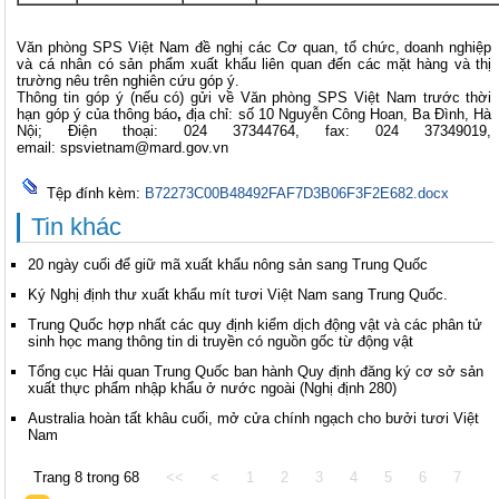
Văn phòng SPS Việt Nam đề nghị các Cơ quan, tổ chức, doanh nghiệp
và cá nhân có sản phẩm xuất khẩu liên quan đến các mặt hàng và thị
trường nêu trên nghiên cứu góp ý.
Thông tin góp ý (nếu có) gửi về Văn phòng SPS Việt Nam trước thời
hạn góp ý của thông báo
,
địa chỉ: số 10 Nguyễn Công Hoan, Ba Đình, Hà
Nội; Điện thoại: 024 37344764, fax: 024 37349019,
email:
spsvietnam@mard.gov.vn
Tệp đính kèm:
B72273C00B48492FAF7D3B06F3F2E682.docx
Tin khác
20 ngày cuối để giữ mã xuất khẩu nông sản sang Trung Quốc
Ký Nghị định thư xuất khẩu mít tươi Việt Nam sang Trung Quốc.
Trung Quốc hợp nhất các quy định kiểm dịch động vật và các phân tử
sinh học mang thông tin di truyền có nguồn gốc từ động vật
Tổng cục Hải quan Trung Quốc ban hành Quy định đăng ký cơ sở sản
xuất thực phẩm nhập khẩu ở nước ngoài (Nghị định 280)
Australia hoàn tất khâu cuối, mở cửa chính ngạch cho bưởi tươi Việt
Nam
Trang 8 trong 68
<<
<
1
2
3
4
5
6
7