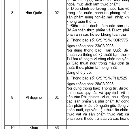
ngoài mục đích làm thực phẩm;
e. Điều chỉnh số lượng thuốc bảo v
8
Hàn Quốc
02
trong các cuộc thanh tra phòng thí
sản phẩm nông nghiệp mới nhập kh
không tuân thủ…;
f. Điều chỉnh danh sách các sản p
Bộ An toàn thực phẩm và Dược phẩ
phản ánh các hồ sơ không tuân thủ
Thông báo số: G/SPS/N/KOR/775
Ngày thông báo: 23/02/2023
Nội dung thông báo: Hàn Quốc đề 
chuẩn và thông số kỹ thuật tạm thời 
1) Làm rõ phạm vi công nhận nguyên
2) Các thuật ngữ trong mẫu đơn ti
thuật thực phẩm là thống nhất
Đáng chú ý có:
Thông báo số: G/SPS/N/PHL/525
Ngày thông báo: 28/02/2023
Nội dung thông báo: Thông tư, được
chỉnh các quy tắc và quy định về 
sản vào Philippines, ví dụ như: động
9
Philippine
01
các sản phẩm và phụ phẩm từ động 
sản phẩm khác có nguồn gốc động vật
chăn nuôi, nguyên liệu thức ăn chăn
thực vật và sản phẩm thực vật; cá
phân bón, thuốc trừ sâu và các hóa 
10
Khác
53