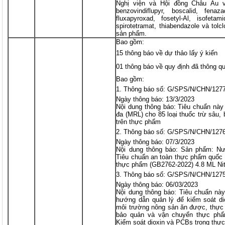
Nghị viện và Hội đồng Châu Âu 
benzovindiflupyr, boscalid, fenazaq
fluxapyroxad, fosetyl-Al, isofetam
spirotetramat, thiabendazole và tolc
sản phẩm.
Bao gồm:
15 thông báo về dự thảo lấy ý kiến
01 thông báo về quy định đã thông q
Bao gồm:
Thông báo số: G/SPS/N/CHN/127
Ngày thông báo: 13/3/2023
Nội dung thông báo: Tiêu chuẩn này 
đa (MRL) cho 85 loại thuốc trừ sâu,
trên thực phẩm
Thông báo số: G/SPS/N/CHN/127
Ngày thông báo: 07/3/2023
Nội dung thông báo: Sản phẩm: N
Tiêu chuẩn an toàn thực phẩm quốc 
thực phẩm (GB2762-2022) 4.8 ML Nit
Thông báo số: G/SPS/N/CHN/127
Ngày thông báo: 06/03/2023
Nội dung thông báo: Tiêu chuẩn nà
hướng dẫn quản lý để kiểm soát d
môi trường nông sản ăn được, thực 
bảo quản và vận chuyển thực phẩ
Kiểm soát dioxin và PCBs trong thự