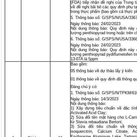
(FDA) tiếp nhận đề nghị của Trung 
về đề nghị bãi bỏ các quy định phụ
trong thực phẩm (bao gồm cả thực p
Thông báo số: G/SPS/N/USA/336
Ngày thông báo: 24/02/2023
Nội dung thông báo: Quy định này
lượng penthiopyrad trong hoặc trên c
Thông báo số: G/SPS/N/USA/336
Ngày thông báo: 24/02/2023
Nội dung thông báo: Quy định này
lượng penthiopyrad pydiflumetofen t
13-07A là 5ppm
Bao gồm:
05 thông báo về dự thảo lấy ý kiến
01 thông báo về quy định đã thông q
Đáng chú ý có:
Thông báo số: G/SPS/N/TPKM/61
Ngày thông báo: 14/3/2023
Nội dung thông báo:
1) Xây dựng tiêu chuẩn về đặc tín
Activated Acid Clay;
2) Sửa đổi tên mặt hàng cho L-Carni
từ Stevia rebaudiana Bertoni;
3) Sửa đổi tiêu chuẩn về thôn
isoquercitrin, Calcium Citrate, A
Erythrosine Aluminum Lake, Tartra