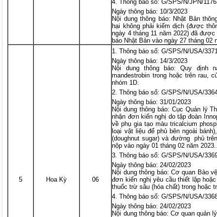
Thông báo số: G/SPS/N/JPN/1176
Ngày thông báo: 10/3/2023
Nội dung thông báo: Nhật Bản thôn
hại không phải kiểm dịch (được th
ngày 4 tháng 11 năm 2022) đã được
báo Nhật Bản vào ngày 27 tháng 02 
Thông báo số: G/SPS/N/USA/337
Ngày thông báo: 14/3/2023
Nội dung thông báo: Quy định n
mandestrobin trong hoặc trên rau, c
nhóm 1D.
Thông báo số: G/SPS/N/USA/336
Ngày thông báo: 31/01/2023
Nội dung thông báo: Cục Quản lý 
nhận đơn kiến nghị do tập đoàn Inn
về phụ gia tạo màu tricalcium phosp
loại vật liệu để phủ bên ngoài bánh)
(doughnut sugar) và đường phủ trên
nộp vào ngày 01 tháng 02 năm 2023.
Thông báo số: G/SPS/N/USA/336
Ngày thông báo: 24/02/2023
Nội dung thông báo: Cơ quan Bảo v
5
Hoa Kỳ
06
đơn kiến nghị yêu cầu thiết lập hoặ
thuốc trừ sâu (hóa chất) trong hoặc 
Thông báo số: G/SPS/N/USA/336
Ngày thông báo: 24/02/2023
Nội dung thông báo: Cơ quan quản 