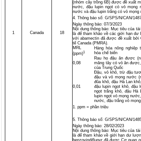
(nhóm cây trồng 6B) được đề xuất 
nước, đậu lupin ngọt có vỏ mọng 
nước và đậu lupin trắng có vỏ mọng
Thông báo số: G/SPS/N/CAN/148
Ngày thông báo: 07/3/2023
Nội dung thông báo: Mục tiêu của t
1
Canada
18
là để tham khảo về các giới hạn dư 
với abamectin đã được đề xuất bởi 
tế Canada (PMRA).
MRL
Hàng hóa nông nghiệp 
1
hóa chế biến
(ppm)
Rau họ đậu ăn được (n
0,08
măng tây có vỏ ăn được,
của Trung Quốc
Đậu, vỏ khô, trừ đậu tư
đậu và vỏ mọng nước (n
đũa khô, đậu Hà Lan khô
0,01
đậu lupin ngọt khô, đậu l
ngọt trắng khô, đậu Hà
lupin ngọt vỏ mọng nước,
nước, đậu trắng vỏ mọng
ppm = phần triệu
Thông báo số: G/SPS/N/CAN/148
Ngày thông báo: 28/02/2023
Nội dung thông báo: Mục tiêu của t
là để tham khảo về giới hạn dư lượn
benzovindiflupyr đã được Cơ quan qu