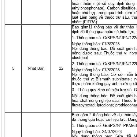
hoàn thiện một số quy định dung 
ethylphosphonate), Carbon disulfide
hoặc phù hợp trong quá trình xem x
luật Liên bang về thuốc trừ sâu, th
nhấm (FIFRA).
Bao gồm11 thông báo về dự thảo l
định đã thông qua hoặc có hiệu lực,
Thông báo số: G/SPS/N/JPN/1224
Ngày thông báo: 07/8/2023
Nội dung thông báo: Đề xuất giới h
nông dược sau: Thuốc thú y: ribro
clostebol.
Thông báo số: G/SPS/N/JPN/122
5
Nhật Bản
12
Ngày thông báo: 07/8/2023
Nội dung thông báo: Cơ sở miễn t
thuốc thú y: Bismuth subnitrate ; 
thực phẩm không gây ảnh hưởng xấ
Thông quy định có hiệu lực số:
Nội dung thông báo: Đề xuất giới h
hóa chất nông nghiệp sau: Thuốc t
fluxapyroxad; iprodione; prothiocona
Bao gồm 2 thông báo về dự thảo lấy
đã thông qua hoặc có hiệu lực, Đáng
Thông báo số: G/SPS/N/TPKM/6
Ngày thông báo: 24/07/2023
Nội dung thông báo: Sửa đổi 