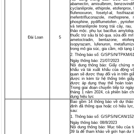
abamectin, amisulbrom, benzovindifl
cyclaniliprole, ethiprole, etofenprox
flufenoxuron, fosetyl-al, fosthia
mefentrifluconazole, methoprene, m
phosphine, pydiflumetofen , pyriofen
và tetraniliprole trong trái cây, ra
thảo mộc. phụ lục bacillus amyloliq
thuốc trừ sâu bị bỏ qua. sửa đổi mrl
Đài Loan
5
ametoctradin, bentazone, etofenp
isopyrazam, lufenuron, metaflumizo
trong mô gia súc, gia cầm, nội tạng
Thông báo số: G/SPS/N/TPKM/6
Ngày thông báo: 21/07/2023
Nội dung thông báo: Giấy chứng n
khẩu và tái xuất khẩu của động vậ
quan sẽ được thay đổi và in trên g
được in kèm từ hệ thống trên giấ
được áp dụng thay thế hoàn toàn
Trong giai đoạn chuyển tiếp từ ngà
tháng 1 năm 2024, cả phiên bản c
dụng hiệu lực
Bao gồm 14 thông báo về dự thảo 
định đã thông qua hoặc có hiệu lực
sau:
Thông báo số: G/SPS/N/CAN/152
Ngày thông báo: 08/8/2023
Nội dung thông báo: Mục tiêu của 
39 là để tham khảo về giới hạn dư l