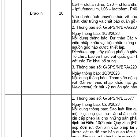
C64 – clotianidine, C70 – chloranthra
– ipflufenoquim, L03 – lactofem, P46
Bra-xin
20
Vào danh sách chuyên khảo về các 
chất khử trùng và chất bảo quản gỗ 
Thông báo số: G/SPS/N/BRA/220
Ngày thông báo: 10/8/2023
Nội dung thông báo: Dự thảo Các y
việc nhập khẩu vật liệu nhân giống 
nguồn gốc nào được thiết lập.
Dianthus
spp. cây giống phải có giấ
Tổ chức bảo vệ thực vật quốc gia 
với các Tờ khai bổ sung.
Thông báo số: G/SPS/N/BRA/220
Ngày thông báo: 10/8/2023
Nội dung thông báo: Tham vấn cộng
vật đối với việc nhập khẩu hạt gi
Melongena
) từ bất kỳ nguồn gốc nào
Thông báo số: G/SPS/N/EU/677
Ngày thông báo: 02/8/2023
Nội dung thông báo: Đạo luật liên q
một loạt phụ gia thức ăn chăn nuôi
xin cấp phép lại cho những sản ph
định tại Điều 10(2) của Quy định (E
nộp đơn rút đơn xin cấp phép lại 
được đặt ra để các bên quan tâm tự
quan đến việc rút khỏi thị trường c