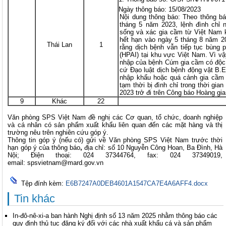
Ngày thông báo: 15/08/2023
Nội dung thông báo: Theo thông b
tháng 5 năm 2023, lệnh đình chỉ
sống và xác gia cầm từ Việt Nam 
hết hạn vào ngày 5 tháng 8 năm 
Thái Lan
1
rằng dịch bệnh vẫn tiếp tục bùng
(HPAI) tại khu vực Việt Nam. Vì v
nhập của bệnh Cúm gia cầm có độc
cứ Đạo luật dịch bệnh động vật B.E
nhập khẩu hoặc quá cảnh gia cầm
tạm thời bị đình chỉ trong thời gi
2023 trở đi trên Công báo Hoàng gia
9
Khác
22
Văn phòng SPS Việt Nam đề nghị các Cơ quan, tổ chức, doanh nghiệp
và cá nhân có sản phẩm xuất khẩu liên quan đến các mặt hàng và thị
trường nêu trên nghiên cứu góp ý.
Thông tin góp ý (nếu có) gửi về Văn phòng SPS Việt Nam trước thời
hạn góp ý của thông báo
,
địa chỉ: số 10 Nguyễn Công Hoan, Ba Đình, Hà
Nội; Điện thoại: 024 37344764, fax: 024 37349019,
email:
spsvietnam@mard.gov.vn
Tệp đính kèm:
E6B7247A0DEB4601A1547CA7E4A6AFF4.docx
Tin khác
In-đô-nê-xi-a ban hành Nghị định số 13 năm 2025 nhằm thông báo các
quy định thủ tục đăng ký đối với các nhà xuất khẩu cá và sản phẩm