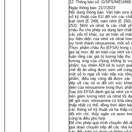
Thông báo số: G/SPS/N/EU/666
Ngày thông báo: 21/7/2023
Nội dung thông báo: Văn bản sửa đ
số kỹ thuật của EU đối với các ch
kali nitrit (E 249), natri nitrit (E 250)
252). Nitrit và nitrat là các chất
châu Âu cho phép sử dụng làm chất
các yếu tố khác, sự an toàn về mặt
sự hiện diện của nitrit và nitrat t
sự hình thành nitrosamine, một số 
Thực phẩm châu Âu (EFSA) trong cá
giá lại mức độ an toàn của nitrit và
luận rằng các giá trị lượng hấp th
tương ứng của chúng không bị vư
phẩm; tuy nhiên ADI sẽ bị vượt quá
chế độ ăn uống được xem xét cùng 
một số lo ngại về việc tiếp xúc tổn
phẩm, điều này cũng đã được xác 
đây về các rủi ro đối với sức khỏ
diện của nitrosamine trong thực phẩ
Sau khi EFSA đánh giá lại nitrit và 
nên giảm lượng nitrit và nitrat tối
để giữ mức nitrosamine có khả năn
thấp nhất có thể, đồng thời đảm bảo
các thông số kỹ thuật và hạ thấp cá
đối với chì, thủy ngân và asen tron
cũng là điều phù hợp.
Để cho phép quá trình chuyển đổi d
giai đoạn chuyển tiếp để các nhà k
các điều kiện sử dụng và thông số 