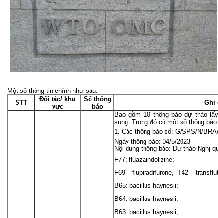
Một số thông tin chính như sau:
Đối tác/ khu
Số thông
STT
Ghi 
vực
báo
Bao gồm 10 thông báo dự thảo lấy
sung. Trong đó có một số thông báo
Các thông báo số: G/SPS/N/BRA
Ngày thông báo: 04/5/2023
Nội dung thông báo: Dự thảo Nghị qu
F77: fluazaindolizine;
F69 – flupiradifurone, T42 – transflut
B65: bacillus haynesii;
B64: bacillus haynesii;
B63: bacillus haynesii;