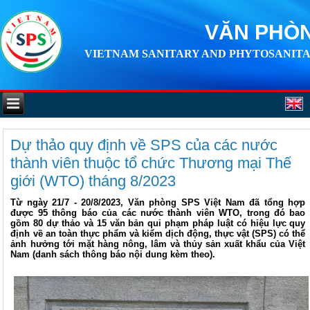
VĂN PHÒN
VIETNAM SANITARY AND PHYTOSANITA
Dự thảo quy định về SPS của các nước
thành viên thuộc tổ chức Thương mại Thế
giới (WTO) tháng 8/2023
Từ ngày 21/7 - 20/8/2023, Văn phòng SPS Việt Nam đã tổng hợp
được 95 thông báo của các nước thành viên WTO, trong đó bao
gồm 80 dự thảo và 15 văn bản qui phạm pháp luật có hiệu lực quy
định về an toàn thực phẩm và kiểm dịch động, thực vật (SPS) có thể
ảnh hưởng tới mặt hàng nông, lâm và thủy sản xuất khẩu của Việt
Nam (danh sách thông báo nội dung kèm theo).