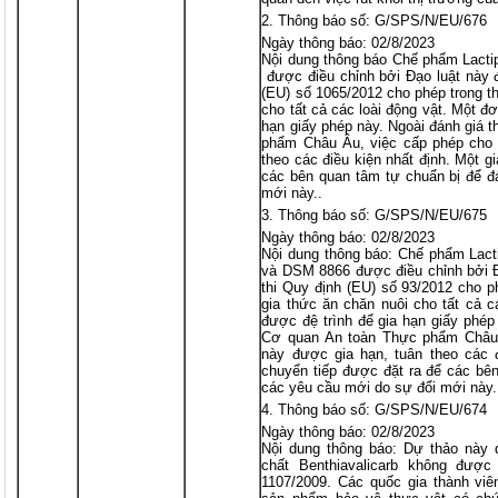
Thông báo số: G/SPS/N/EU/676
Ngày thông báo: 02/8/2023
Nội dung thông báo Chế phẩm Lactip
được điều chỉnh bởi Đạo luật này 
(EU) số 1065/2012 cho phép trong t
cho tất cả các loài động vật. Một đơ
hạn giấy phép này. Ngoài đánh giá 
phẩm Châu Âu, việc cấp phép cho 
theo các điều kiện nhất định. Một g
các bên quan tâm tự chuẩn bị để đ
mới này..
Thông báo số: G/SPS/N/EU/675
Ngày thông báo: 02/8/2023
Nội dung thông báo: Chế phẩm Lacti
và DSM 8866 được điều chỉnh bởi 
thi Quy định (EU) số 93/2012 cho p
gia thức ăn chăn nuôi cho tất cả c
được đệ trình để gia hạn giấy phép 
Cơ quan An toàn Thực phẩm Châu 
này được gia hạn, tuân theo các đ
chuyển tiếp được đặt ra để các bê
các yêu cầu mới do sự đổi mới này.
Thông báo số: G/SPS/N/EU/674
Ngày thông báo: 02/8/2023
Nội dung thông báo: Dự thảo này q
chất Benthiavalicarb không được
1107/2009. Các quốc gia thành viê