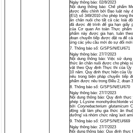
Ngày thông báo: 02/8/2023
Nội dung thông báo: Chế phẩm Me
được điều chỉnh bởi Đạo luật này 
(EU) số 349/2010 cho phép trong t
ăn chăn nuôi cho tất cả các loài đ
đã được đệ trình để gia hạn giấy p
của Cơ quan An toàn Thực phẩm 
phẩm này được gia hạn, tuân theo 
đoạn chuyển tiếp được đặt ra để cá
ứng các yêu cầu mới do sự đổi mới 
Thông báo số: G/SPS/N/EU/671
Ngày thông báo: 27/7/2023
Nội dung thông báo: Việc sử dụng 
thức ăn chăn nuôi được cho phép sử
vật theo Quy định Thực thi của Ủy 
10 năm. Quy định thực hiện của Ủy
nêu trong biện pháp chuyển tiếp đ
phẩm được nêu trong Điều 2, đoạn 3
Thông báo số: G/SPS/N/EU/670
Ngày thông báo: 27/7/2023
Nội dung thông báo: Quy định thực 
phép L-Lysine monohydrochloride v
bởi
Corynebacterium glutamicum
CG
động vật làm phụ gia thức ăn thuộ
dưỡng' và nhóm chức năng 'axit ami
Thông báo số: G/SPS/N/EU/669
Ngày thông báo: 27/7/2023
Nội dung thông báo: Quy định thực 