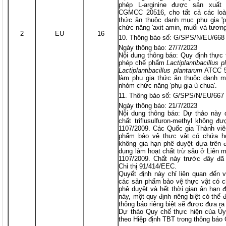
phép L-arginine được sản xuấ
CGMCC 20516, cho tất cả các loài
thức ăn thuộc danh mục phụ gia 'p
chức năng 'axit amin, muối và tương
2
EU
16
Thông báo số: G/SPS/N/EU/668
Ngày thông báo: 27/7/2023
Nội dung thông báo: Quy định thực 
phép chế phẩm
Lactiplantibacillus 
Lactiplantibacillus plantarum
ATCC 55
làm phụ gia thức ăn thuộc danh mụ
nhóm chức năng 'phụ gia ủ chua'.
Thông báo số: G/SPS/N/EU/667
Ngày thông báo: 21/7/2023
Nội dung thông báo: Dự thảo này q
chất triflusulfuron-methyl không đ
1107/2009. Các Quốc gia Thành viên
phẩm bảo vệ thực vật có chứa hoạt
không gia hạn phê duyệt dựa trên 
dụng làm hoạt chất trừ sâu ở Liên 
1107/2009. Chất này trước đây đã
Chỉ thị 91/414/EEC.
Quyết định này chỉ liên quan đến v
các sản phẩm bảo vệ thực vật có c
phê duyệt và hết thời gian ân hạn 
này, một quy định riêng biệt có thể
thông báo riêng biệt sẽ được đưa ra
Dự thảo Quy chế thực hiện của Ủy
theo Hiệp định TBT trong thông bá