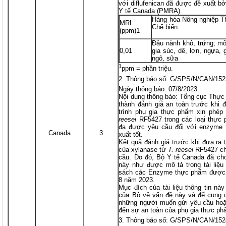
với diflufenican đã được đề xuất b
Y tế Canada (PMRA).
Hàng hóa Nông nghiệp T
MRL
Chế biến
(ppm)1
Đậu nành khô, trứng; mỡ
0,01
gia súc, dê, lợn, ngựa,
ngô, sữa
1
ppm = phần triệu.
Thông báo số: G/SPS/N/CAN/152
Ngày thông báo: 07/8/2023
Nội dung thông báo: Tổng cục Thực
thành đánh giá an toàn trước khi đ
trình phụ gia thực phẩm xin phé
reesei
RF5427 trong các loại thực
đa được yêu cầu đối với enzyme 
Canada
3
xuất tốt.
Kết quả đánh giá trước khi đưa ra 
của xylanase từ
T. reesei
RF5427 ch
cầu. Do đó, Bộ Y tế Canada đã ch
này như được mô tả trong tài liệu
sách các Enzyme thực phẩm được p
8 năm 2023.
Mục đích của tài liệu thông tin này
của Bộ về vấn đề này và để cung cấ
những người muốn gửi yêu cầu hoặc
đến sự an toàn của phụ gia thực ph
Thông báo số: G/SPS/N/CAN/152