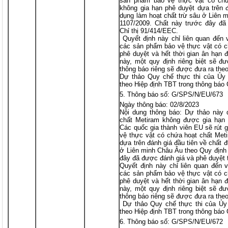
sản phẩm bảo vệ thực vật có chứa
không gia hạn phê duyệt dựa trên 
dụng làm hoạt chất trừ sâu ở Liên 
1107/2009. Chất này trước đây đã
Chỉ thị 91/414/EEC.
Quyết định này chỉ liên quan đến v
các sản phẩm bảo vệ thực vật có c
phê duyệt và hết thời gian ân hạn 
này, một quy định riêng biệt sẽ đ
thông báo riêng sẽ được đưa ra the
Dự thảo Quy chế thực thi của Ủy
theo Hiệp định TBT trong thông bá
Thông báo số: G/SPS/N/EU/673
Ngày thông báo: 02/8/2023
Nội dung thông báo: Dự thảo này q
chất Metiram không được gia hạn 
Các quốc gia thành viên EU sẽ rút 
vệ thực vật có chứa hoạt chất Meti
dựa trên đánh giá đầu tiên về chất 
ở Liên minh Châu Âu theo Quy định 
đây đã được đánh giá và phê duyệt 
Quyết định này chỉ liên quan đến v
các sản phẩm bảo vệ thực vật có c
phê duyệt và hết thời gian ân hạn 
này, một quy định riêng biệt sẽ đ
thông báo riêng sẽ được đưa ra the
Dự thảo Quy chế thực thi của Ủy
theo Hiệp định TBT trong thông báo
Thông báo số: G/SPS/N/EU/672