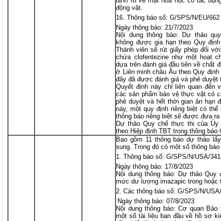
định rõ về mặt hóa học có tác dụng 
động vật.
Thông báo số: G/SPS/N/EU/662
Ngày thông báo: 21/7/2023
Nội dung thông báo: Dự thảo quy 
không được gia hạn theo Quy định
Thành viên sẽ rút giấy phép đối vớ
chứa clofentezine như một hoạt ch
dựa trên đánh giá đầu tiên về chất 
ở Liên minh châu Âu theo Quy định 
đây đã được đánh giá và phê duyệt 
Quyết định này chỉ liên quan đến v
các sản phẩm bảo vệ thực vật có c
phê duyệt và hết thời gian ân hạn 
này, một quy định riêng biệt có th
thông báo riêng biệt sẽ được đưa ra
Dự thảo Quy chế thực thi của Ủy
theo Hiệp định TBT trong thông bá
Bao gồm 11 thông báo dự thảo lấy
sung. Trong đó có một số thông báo
Thông báo số: G/SPS/N/USA/341
Ngày thông báo: 17/8/2023
Nội dung thông báo: Dự thảo Quy đ
mức dư lượng imazapic trong hoặc t
Các thông báo số: G/SPS/N/USA
Ngày thông báo: 07/8/2023
Nội dung thông báo: Cơ quan Bảo
một số tài liệu ban đầu về hồ sơ kiế