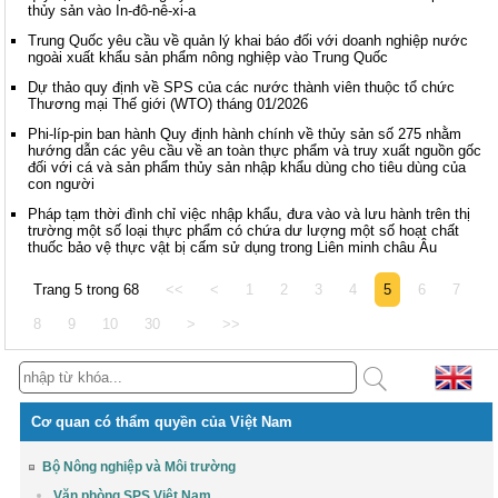
thủy sản vào In-đô-nê-xi-a
Trung Quốc yêu cầu về quản lý khai báo đối với doanh nghiệp nước
ngoài xuất khẩu sản phẩm nông nghiệp vào Trung Quốc
Dự thảo quy định về SPS của các nước thành viên thuộc tổ chức
Thương mại Thế giới (WTO) tháng 01/2026
Phi-líp-pin ban hành Quy định hành chính về thủy sản số 275 nhằm
hướng dẫn các yêu cầu về an toàn thực phẩm và truy xuất nguồn gốc
đối với cá và sản phẩm thủy sản nhập khẩu dùng cho tiêu dùng của
con người
Pháp tạm thời đình chỉ việc nhập khẩu, đưa vào và lưu hành trên thị
trường một số loại thực phẩm có chứa dư lượng một số hoạt chất
thuốc bảo vệ thực vật bị cấm sử dụng trong Liên minh châu Âu
Trang 5 trong 68
<<
<
1
2
3
4
5
6
7
8
9
10
30
>
>>
Cơ quan có thẩm quyền của Việt Nam
Bộ Nông nghiệp và Môi trường
Văn phòng SPS Việt Nam