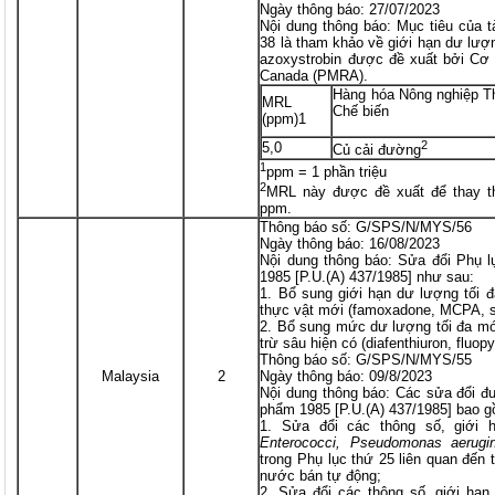
Ngày thông báo: 27/07/2023
Nội dung thông báo: Mục tiêu của 
38 là tham khảo về giới hạn dư lượn
azoxystrobin được đề xuất bởi Cơ 
Canada (PMRA).
Hàng hóa Nông nghiệp T
MRL
Chế biến
(ppm)1
2
5,0
Củ cải đường
1
ppm = 1 phần triệu
2
MRL này được đề xuất để thay th
ppm.
Thông báo số: G/SPS/N/MYS/56
Ngày thông báo: 16/08/2023
Nội dung thông báo: Sửa đổi Phụ l
1985 [P.U.(A) 437/1985] như sau:
1. Bổ sung giới hạn dư lượng tối đ
thực vật mới (famoxadone, MCPA, s
2. Bổ sung mức dư lượng tối đa mớ
trừ sâu hiện có (diafenthiuron, fluo
Thông báo số: G/SPS/N/MYS/55
Malaysia
2
Ngày thông báo: 09/8/2023
Nội dung thông báo: Các sửa đổi đ
phẩm 1985 [P.U.(A) 437/1985] bao 
1. Sửa đổi các thông số, giới 
Enterococci, Pseudomonas aerugi
trong Phụ lục thứ 25 liên quan đến
nước bán tự động;
2. Sửa đổi các thông số, giới hạn 