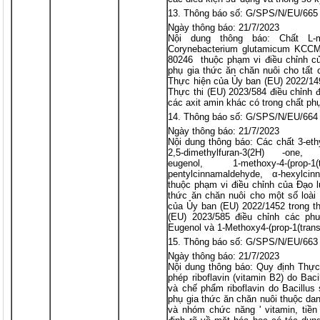
Thông báo số: G/SPS/N/EU/665
Ngày thông báo: 21/7/2023
Nội dung thông báo: Chất L-
Corynebacterium glutamicum KCCM
80246 thuộc phạm vi điều chỉnh c
phụ gia thức ăn chăn nuôi cho tất 
Thực hiện của Ủy ban (EU) 2022/149
Thực thi (EU) 2023/584 điều chỉnh đ
các axit amin khác có trong chất phụ
Thông báo số: G/SPS/N/EU/664
Ngày thông báo: 21/7/2023
Nội dung thông báo: Các chất 3-ethy
2,5-dimethylfuran-3(2H) -one, 4,5
eugenol, 1-methoxy-4-(prop
pentylcinnamaldehyde, α-hexylcin
thuộc phạm vi điều chỉnh của Đạo 
thức ăn chăn nuôi cho một số loài
của Ủy ban (EU) 2022/1452 trong t
(EU) 2023/585 điều chỉnh các ph
Eugenol và 1-Methoxy4-(prop-1(trans
Thông báo số: G/SPS/N/EU/663
Ngày thông báo: 21/7/2023
Nội dung thông báo: Quy định Thực
phép riboflavin (vitamin B2) do Bac
và chế phẩm riboflavin do Bacillus
phụ gia thức ăn chăn nuôi thuộc dan
và nhóm chức năng ' vitamin, tiền