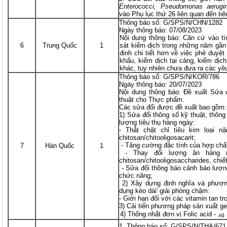
Enterococci, Pseudomonas aerugi
vào Phụ lục thứ 26 liên quan đến ti
Thông báo số: G/SPS/N/CHN/1282
Ngày thông báo: 07/08/2023
Nội dung thông báo: Căn cứ vào tì
6
Trung Quốc
1
sát kiểm dịch trong những năm gần 
định chi tiết hơn về việc phê duyệt
khẩu, kiểm dịch tại cảng, kiểm dịc
khác, tuy nhiên chưa đưa ra các yê
Thông báo số: G/SPS/N/KOR/786
Ngày thông báo: 20/07/2023
Nội dung thông báo: Đề xuất Sửa đ
thuật cho Thực phẩm.
Các sửa đổi được đề xuất bao gồm:
1) Sửa đổi thông số kỹ thuật, thông
lượng tiêu thụ hàng ngày:
- Thắt chặt chỉ tiêu kim loại nặ
chitosan/chitooligosacarit;
- Tăng cường đặc tính của hợp chất 
7
Hàn Quốc
1
- Thay đổi lượng ăn hàng 
chitosan/chitooligosaccharides, chiết
- Sửa đổi thông báo cảnh báo lượng 
chức năng;
2) Xây dựng định nghĩa và phương
dụng kéo dài' giải phóng chậm:
- Giới hạn đối với các vitamin tan t
3) Cải tiến phương pháp sản xuất gel
4) Thống nhất đơn vị Folic acid -
Thông báo số: G/SPS/N/THA/671