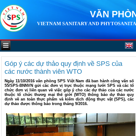
VĂN PHÒN
VIETNAM SANITARY AND PHYTOSANITA
Góp ý các dự thảo quy định về SPS của
các nước thành viên WTO
Ngày 11/10/2016 văn phòng SPS Việt Nam đã ban hành công văn số
55/SPS-BNNVN gửi các đơn vị trực thuộc mạng lưới SPS và các tổ
chức đơn vị liên quan về việc góp ý cho các dự thảo của các nước
thuộc tổ chức thươg mại thế giới (WTO) thông báo dự thảo quy
định về an toàn thực phẩm và kiểm dịch động thực vật (SPS), các
dự thảo được thông báo trong tháng 9/2016.