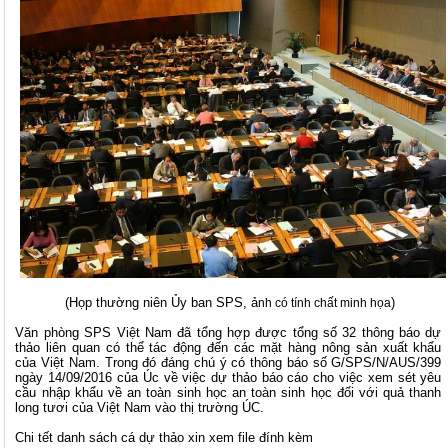
(Họp thường niên Ủy ban SPS, ả
)
nh có tính chất minh họa
Văn phòng SPS Việt Nam đã tổng hợp được tổng số 32 thông báo dự
thảo liên quan có thể tác động đến các mặt hàng nông sản xuất khẩu
của Việt Nam. Trong đó đáng chú ý có thông báo số G/SPS/N/AUS/399
ngày 14/09/2016 của Úc về việc dự thảo báo cáo cho việc xem sét yêu
cầu nhập khẩu về an toàn sinh học an toàn sinh học đối với quả thanh
long tươi của Việt Nam vào thị trường ÚC.
Chi tết danh sách cá dự thảo xin xem file đính kèm