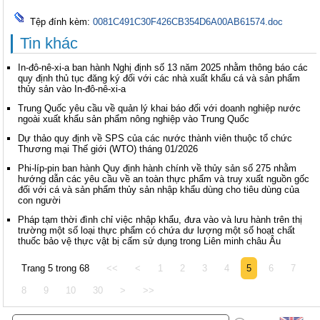
Tệp đính kèm:
0081C491C30F426CB354D6A00AB61574.doc
Tin khác
In-đô-nê-xi-a ban hành Nghị định số 13 năm 2025 nhằm thông báo các
quy định thủ tục đăng ký đối với các nhà xuất khẩu cá và sản phẩm
thủy sản vào In-đô-nê-xi-a
Trung Quốc yêu cầu về quản lý khai báo đối với doanh nghiệp nước
ngoài xuất khẩu sản phẩm nông nghiệp vào Trung Quốc
Dự thảo quy định về SPS của các nước thành viên thuộc tổ chức
Thương mại Thế giới (WTO) tháng 01/2026
Phi-líp-pin ban hành Quy định hành chính về thủy sản số 275 nhằm
hướng dẫn các yêu cầu về an toàn thực phẩm và truy xuất nguồn gốc
đối với cá và sản phẩm thủy sản nhập khẩu dùng cho tiêu dùng của
con người
Pháp tạm thời đình chỉ việc nhập khẩu, đưa vào và lưu hành trên thị
trường một số loại thực phẩm có chứa dư lượng một số hoạt chất
thuốc bảo vệ thực vật bị cấm sử dụng trong Liên minh châu Âu
Trang 5 trong 68
<<
<
1
2
3
4
5
6
7
8
9
10
30
>
>>