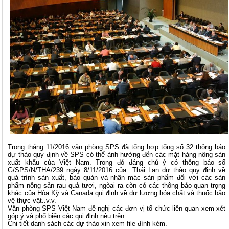
Trong tháng 11/2016 văn phòng SPS đã tổng hợp tổng số 32 thông báo
dự thảo quy định về SPS có thể ảnh hưởng đến các mặt hàng nông sản
xuất khẩu của Việt Nam. Trong đó đáng chú ý có thông báo số
G/SPS/N/THA/239 ngày 8/11/2016 của Thái Lan dự thảo quy định về
quá trình sản xuất, bảo quản và nhãn mác sản phẩm đối với các sản
phẩm nông sản rau quả tươi, ngòai ra còn có các thông báo quan trọng
khác của Hòa Kỳ và Canada qui định về dư lượng hóa chất và thuốc bảo
vệ thực vật..v.v.
Văn phòng SPS Việt Nam đề nghị các đơn vị tổ chức liên quan xem xét
góp ý và phổ biến các qui định nêu trên.
Chi tiết danh sách các dự thảo xin xem file đính kèm.