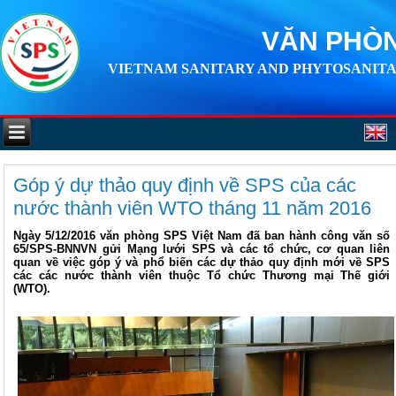
VĂN PHÒN
VIETNAM SANITARY AND PHYTOSANITA
Góp ý dự thảo quy định về SPS của các
nước thành viên WTO tháng 11 năm 2016
Ngày 5/12/2016 văn phòng SPS Việt Nam đã ban hành công văn số
65/SPS-BNNVN gửi Mạng lưới SPS và các tổ chức, cơ quan liên
quan về việc góp ý và phổ biến các dự thảo quy định mới về SPS
các các nước thành viên thuộc Tổ chức Thương mại Thế giới
(WTO).