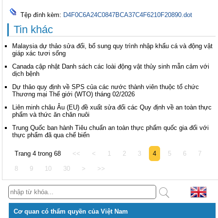
Tệp đính kèm:
D4F0C6A24C0847BCA37C4F6210F20890.dot
Tin khác
Malaysia dự thảo sửa đổi, bổ sung quy trình nhập khẩu cá và động vật
giáp xác tươi sống
Canada cập nhật Danh sách các loài động vật thủy sinh mẫn cảm với
dịch bệnh
Dự thảo quy định về SPS của các nước thành viên thuộc tổ chức
Thương mại Thế giới (WTO) tháng 02/2026
Liên minh châu Âu (EU) đề xuất sửa đổi các Quy định về an toàn thực
phẩm và thức ăn chăn nuôi
Trung Quốc ban hành Tiêu chuẩn an toàn thực phẩm quốc gia đối với
thực phẩm đã qua chế biến
Trang 4 trong 68
<<
<
1
2
3
4
5
6
7
8
9
10
30
>
>>
Cơ quan có thẩm quyền của Việt Nam