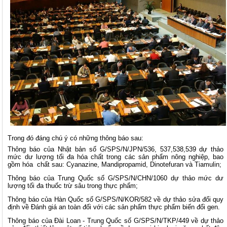
Trong đó đáng chú ý có những thông báo sau:
Thông báo của Nhật bản số G/SPS/N/JPN/536, 537,538,539 dự thảo
mức dư lượng tối đa hóa chất trong các sản phẩm nông nghiệp, bao
gồm hóa chất sau: Cyanazine, Mandipropamid, Dinotefuran và Tiamulin;
Thông báo của Trung Quốc số G/SPS/N/CHN/1060 dự thảo mức dư
lượng tối đa thuốc trừ sâu trong thực phẩm;
Thông báo của Hàn Quốc số G/SPS/N/KOR/582 về dự thảo sửa đổi quy
định về Đánh giá an toàn đối với các sản phẩm thực phẩm biến đổi gen.
Thông báo của Đài Loan - Trung Quốc số G/SPS/N/TKP/449 về dự thảo