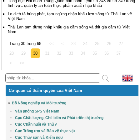
Tổng cục Hải quan Trung Quốc ban hành Lệnh số 248 và số 249 trong
lĩnh vực quản lý an toàn thực phẩm xuất nhập khẩu
Lo dịch tả bùng phát, tạm ngừng nhập khẩu lợn sống từ Thái Lan về
Việt Nam
Thái Lan tạm dừng nhập khẩu gia cầm sống và thịt gia cầm từ Việt
Nam
Trang 30 trong 68
<<
<
23
24
25
26
27
28
29
30
31
32
33
34
35
36
37
>
>>
Cơ quan có thẩm quyền của Việt Nam
Bộ Nông nghiệp và Môi trường
Văn phòng SPS Việt Nam
Cục Chất lượng, Chế biến và Phát triển thị trường
Cục Chăn nuôi và Thú y
Cục Trồng trọt và Bảo vệ thực vật
Cục Thủy sản và Kiểm ngư