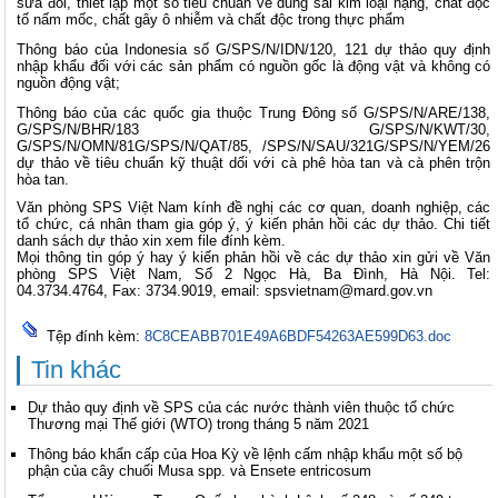
sửa đổi, thiết lập một số tiêu chuẩn về dung sai kim loại nặng, chất độc
tố nấm mốc, chất gây ô nhiễm và chất độc trong thực phẩm
Thông báo của Indonesia số G/SPS/N/IDN/120, 121 dự thảo quy định
nhập khẩu đối với các sản phẩm có nguồn gốc là động vật và không có
nguồn động vật;
Thông báo của các quốc gia thuộc Trung Đông số G/SPS/N/ARE/138,
G/SPS/N/BHR/183 G/SPS/N/KWT/30,
G/SPS/N/OMN/81G/SPS/N/QAT/85, /SPS/N/SAU/321G/SPS/N/YEM/26
dự thảo về tiêu chuẩn kỹ thuật dối với cà phê hòa tan và cà phên trộn
hòa tan.
Văn phòng SPS Việt Nam kính đề nghị các cơ quan, doanh nghiệp, các
tổ chức, cá nhân tham gia góp ý, ý kiến phản hồi các dự thảo. Chi tiết
danh sách dự thảo xin xem file đính kèm.
Mọi thông tin góp ý hay ý kiến phản hồi về các dự thảo xin gửi về Văn
phòng SPS Việt Nam, Số 2 Ngọc Hà, Ba Đình, Hà Nội. Tel:
04.3734.4764, Fax: 3734.9019, email:
spsvietnam@mard.gov.vn
Tệp đính kèm:
8C8CEABB701E49A6BDF54263AE599D63.doc
Tin khác
Dự thảo quy định về SPS của các nước thành viên thuộc tổ chức
Thương mại Thế giới (WTO) trong tháng 5 năm 2021
Thông báo khẩn cấp của Hoa Kỳ về lệnh cấm nhập khẩu một số bộ
phận của cây chuối Musa spp. và Ensete entricosum