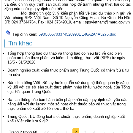
và điều chỉnh quy trình sản xuất phù hợp để tránh những thiệt hại do tác
động của những quy định nêu trên.
Mọi thông tin góp ý, ý kiến phản hồi về các dự thảo xin gửi về
Văn phòng SPS Việt Nam, Số 10 Nguyễn Công Hoan, Ba Đình, Hà Nội.
ĐT: 024 37344764, Fax: 024 37349019, email: spsvietnam@mard.gov.vn
Tệp đính kèm:
598C865703374520998EE46A2A4A5276.doc
Tin khác
Tổng hợp thông báo dự thảo và thông báo có hiệu lực về các biện
pháp an toàn thực phẩm và kiểm dịch động, thực vật (SPS) từ ngày
15/5 - 31/5/2026
Doanh nghiệp xuất khẩu thực phẩm sang Trung Quốc có thêm 'cửa' tự
tra cứu
Bản dịch tiếng Việt: Sổ tay hướng dẫn sử dụng hệ thống quản lý đăng
ký đối với cơ sở sản xuất thực phẩm nhập khẩu nước ngoài của Tổng
cục Hải quan Trung Quốc
Ba Lan thông báo ban hành biện pháp khẩn cấp quy định các yêu cầu
riêng đối với dư lượng một số hoạt chất thuốc bảo vệ thực vật trong
thực phẩm có xuất xứ từ nước thứ ba
Trung Quốc, EU đồng loạt siết chuẩn thực phẩm, doanh nghiệp xuất
khẩu Việt cần lưu ý gì?
Trang 2 trong 68
<<
<
1
2
3
4
5
6
7