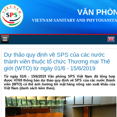
VĂN PHÒN
VIETNAM SANITARY AND PHYTOSANITA
Dự thảo quy định về SPS của các nước
thành viên thuộc tổ chức Thương mại Thế
giới (WTO) từ ngày 01/6 - 15/6/2019
Từ ngày 01/6 - 15/6/2019 Văn phòng SPS Việt Nam đã tổng hợp
được 47/69 thông báo dự thảo quy định về SPS của các nước thành
viên (WTO) có thể ảnh hưởng tới mặt hàng nông sản xuất khẩu của
Việt Nam (danh sách kèm theo).