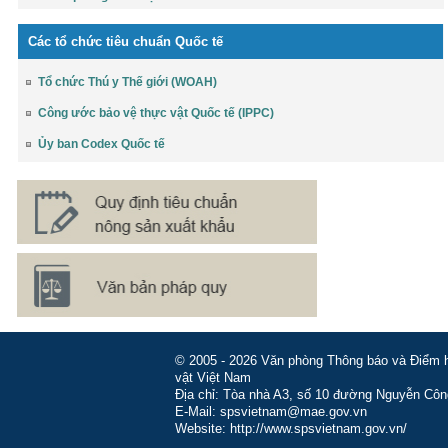
Các tổ chức tiêu chuẩn Quốc tế
Tổ chức Thú y Thế giới (WOAH)
Công ước bảo vệ thực vật Quốc tế (IPPC)
Ủy ban Codex Quốc tế
© 2005 - 2026 Văn phòng Thông báo và Điểm hỏ
vật Việt Nam
Địa chỉ: Tòa nhà A3, số 10 đường Nguyễn Côn
E-Mail: spsvietnam@mae.gov.vn
Website: http://www.spsvietnam.gov.vn/