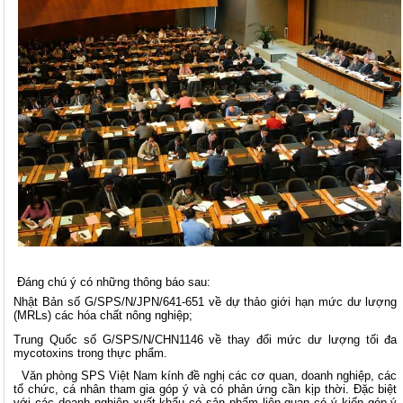
Đáng chú ý có những thông báo sau:
Nhật Bản số G/SPS/N/JPN/641-651 về dự thảo giới hạn mức dư lượng
(MRLs) các hóa chất nông nghiệp;
Trung Quốc số G/SPS/N/CHN1146 về thay đổi mức dư lượng tối đa
mycotoxins trong thực phẩm.
Văn phòng SPS Việt Nam kính đề nghị các cơ quan, doanh nghiệp, các
tổ chức, cá nhân tham gia góp ý và có phản ứng cần kịp thời. Đặc biệt
với các doanh nghiệp xuất khẩu có sản phẩm liên quan có ý kiến góp ý