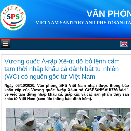
VĂN PHÒN
VIETNAM SANITARY AND PHYTOSANITA
Vương quốc Ả-rập Xê-út dỡ bỏ lệnh cấm
tạm thời nhập khẩu cá đánh bắt tự nhiên
(WC) có nguồn gốc từ Việt Nam
Ngày 06/10/2020, Văn phòng SPS Việt Nam nhận được thông báo
khẩn cấp của Vương quốc Ả-rập Xê-út số G/SPS/N/SAU/336/Add.1
về việc tạm dừng nhập khẩu cá, giáp xác và các sản phẩm thủy sản
khác từ Việt Nam (xem file thông báo đính kèm).