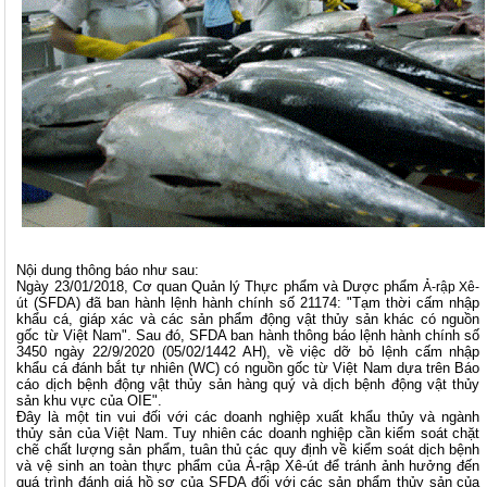
Nội dung thông báo như sau:
Ngày 23/01/2018, Cơ quan Quản lý Thực phẩm và Dược phẩm
Ả-rập Xê-
(SFDA) đã ban hành lệnh hành chính số 21174: "Tạm thời cấm nhập
út
khẩu cá, giáp xác và các sản phẩm động vật thủy sản khác có nguồn
gốc từ Việt Nam". Sau đó, SFDA ban hành thông báo lệnh hành chính số
3450 ngày 22/9/2020 (05/02/1442 AH), về việc dỡ bỏ lệnh cấm nhập
khẩu cá đánh bắt tự nhiên (WC) có nguồn gốc từ Việt Nam dựa trên Báo
cáo dịch bệnh động vật thủy sản hàng quý và dịch bệnh động vật thủy
sản khu vực của OIE".
Đây là một tin vui đối với các doanh nghiệp xuất khẩu thủy và ngành
thủy sản của Việt Nam. Tuy nhiên các doanh nghiệp cần kiểm soát chặt
chẽ chất lượng sản phẩm, tuân thủ các quy định về kiểm soát dịch bệnh
và vệ sinh an toàn thực phẩm của Ả-rập Xê-út để tránh ảnh hưởng đến
quá trình đánh giá hồ sơ của SFDA đối với các sản phẩm thủy sản của