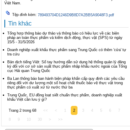
Việt Nam.
Tệp đính kèm:
789493704D1246D9B8D7A2BB5A9048F3.pdf
Tin khác
Tổng hợp thông báo dự thảo và thông báo có hiệu lực về các biện
pháp an toàn thực phẩm và kiểm dịch động, thực vật (SPS) từ ngày
15/5 - 31/5/2026
Doanh nghiệp xuất khẩu thực phẩm sang Trung Quốc có thêm 'cửa' tự
tra cứu
Bản dịch tiếng Việt: Sổ tay hướng dẫn sử dụng hệ thống quản lý đăng
ký đối với cơ sở sản xuất thực phẩm nhập khẩu nước ngoài của Tổng
cục Hải quan Trung Quốc
Ba Lan thông báo ban hành biện pháp khẩn cấp quy định các yêu cầu
riêng đối với dư lượng một số hoạt chất thuốc bảo vệ thực vật trong
thực phẩm có xuất xứ từ nước thứ ba
Trung Quốc, EU đồng loạt siết chuẩn thực phẩm, doanh nghiệp xuất
khẩu Việt cần lưu ý gì?
Trang 2 trong 68
<<
<
1
2
3
4
5
6
7
8
9
10
30
>
>>