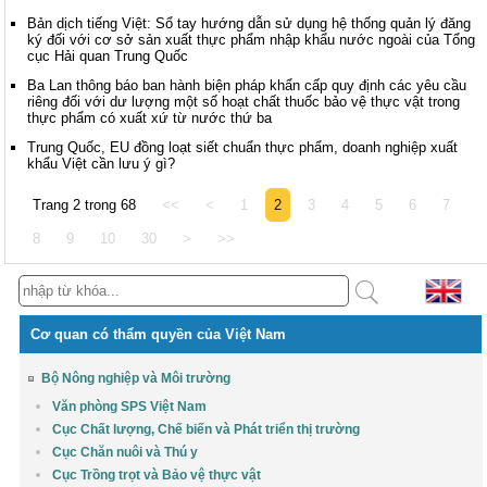
Bản dịch tiếng Việt: Sổ tay hướng dẫn sử dụng hệ thống quản lý đăng
ký đối với cơ sở sản xuất thực phẩm nhập khẩu nước ngoài của Tổng
cục Hải quan Trung Quốc
Ba Lan thông báo ban hành biện pháp khẩn cấp quy định các yêu cầu
riêng đối với dư lượng một số hoạt chất thuốc bảo vệ thực vật trong
thực phẩm có xuất xứ từ nước thứ ba
Trung Quốc, EU đồng loạt siết chuẩn thực phẩm, doanh nghiệp xuất
khẩu Việt cần lưu ý gì?
Trang 2 trong 68
<<
<
1
2
3
4
5
6
7
8
9
10
30
>
>>
Cơ quan có thẩm quyền của Việt Nam
Bộ Nông nghiệp và Môi trường
Văn phòng SPS Việt Nam
Cục Chất lượng, Chế biến và Phát triển thị trường
Cục Chăn nuôi và Thú y
Cục Trồng trọt và Bảo vệ thực vật