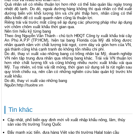
Quả nhãn sẽ có nhiều thuận lợi hơn nhờ có thể bảo quản lâu ngày trong
nhiệt độ lạnh. Do đó, ngoài đường hàng không thì quả nhãn có thể xuất
đường biển với khối lượng lớn và chi phí thấp hơn, nhãn cũng có thể
điều khiển để có xuất quanh năm cũng là thuận lợi.
Riêng trái vải trước mắt cũng sẽ áp dụng các phương pháp như áp dụng
với chôm chôm xuất khẩu thời gian qua.
Nên tìm hiểu kỹ từng bang
Theo ông Nguyễn Văn Thành - chủ tịch HĐQT Công ty xuất khẩu trái cây
An Phú A.P.P (TP.HCM), hiện tại bang Florida của Mỹ đã trồng được
nhãn quanh năm với chất lượng trái ngọt, cơm dày và giòn hơn của VN,
giá thành cũng khá cạnh tranh do không tốn nhiều chi phí.
Do đó, thay vì xuất vào những bang có trồng nhãn tại Mỹ, doanh nghiệp
VN nên tập trung đưa nhãn qua những bang khác. Trái vải VN thuận lợi
hơn nhờ chất lượng tốt và cũng không nhiều nước xuất khẩu vải qua
Mỹ. Tuy nhiên, vỏ trái vải rất mỏng, thời gian sử dụng sẽ bị rút ngắn sau
quy trình chiếu xạ, nên cần có những nghiên cứu bảo quản kỹ trước khi
xuất khẩu.
Do đó, thay vì xuất vào những bang
Nguồn:http://tuoitre.vn
Tin khác
Cập nhật, phổ biến quy định mới về xuất nhập khẩu nông, lâm, thủy
sản vào thị trường Trung Quốc
Đẩy mạnh xúc tiến, đưa hàng Việt vào thị trường Halal toàn cầu