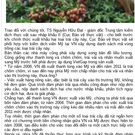
Trao đổi với chúng tôi, TS Nguyễn Hữu Đạt - giám đốc Trung tâm kiểm
dịch thực vật sau nhập khẩu II (Cục Bảo vệ thực vật) - cho biết trước
khi chính thức xuất khẩu hai loại trái cây này, Cục Bảo vệ thực vật sẽ
phối hợp với kiểm dịch viên Mỹ tại VN xây dựng danh sách mã vùng
trồng các loại trái cây này.
Bản thân các nhà máy cũng phải xây dựng xong bản đồ liều lượng.
Cũng giống như thanh long và chôm chôm, trái vải và nhãn muốn xuất
sang Mỹ trước hết phải được áp dụng VietGap trong sản xuất.
* Từ năm 2008, VN đã xuất thanh long vào Mỹ và đến năm 2011 là trái
chôm chôm, vì sao đến nay phía Mỹ mới chấp nhận cho trái vải và nhãn
vào thị trường này, thưa ông?
- Việc xuất hàng nông sản, đặc biệt là trái cây vào thị trường Mỹ, không
hề đơn giản. Quá trình đàm phán trải qua nhiều công đoạn như nộp đơn
yêu cầu, nộp danh sách dịch hại cho nước nhập khẩu, phân tích nguy
cơ dịch hại, đưa ra giải pháp...
Chẳng hạn, để thanh long VN được xuất vào Mỹ, chúng ta phải trải qua
bốn năm đàm phán, từ năm 2004. Thời gian đàm phán cho việc xuất trái
chôm chôm vào thị trường này cũng kéo dài nhiều năm và mãi đến năm
2011 mới được chấp nhận.
Tuy nhiên, thời gian đàm phán cho một số loại trái cây đã rút ngắn hơn
nhờ có chương trình tiền chứng nhận giữa VN và Mỹ được thực hiện từ
năm 2008, tạo điều kiện cho việc trao đổi diễn ra một cách trực tiếp với
các đơn vị đầu ngành.
Ngoài ra, phía VN đã thuần thục hơn quy trình và kỹ thuật đàm phán