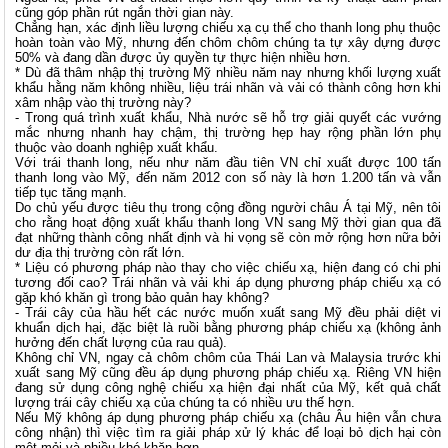
cũng góp phần rút ngắn thời gian này.
Chẳng hạn, xác định liều lượng chiếu xạ cụ thể cho thanh long phụ thuộc
hoàn toàn vào Mỹ, nhưng đến chôm chôm chúng ta tự xây dựng được
50% và đang dần được ủy quyền tự thực hiện nhiều hơn.
* Dù đã thâm nhập thị trường Mỹ nhiều năm nay nhưng khối lượng xuất
khẩu hằng năm không nhiều, liệu trái nhãn và vải có thành công hơn khi
xâm nhập vào thị trường này?
- Trong quá trình xuất khẩu, Nhà nước sẽ hỗ trợ giải quyết các vướng
mắc nhưng nhanh hay chậm, thị trường hẹp hay rộng phần lớn phụ
thuộc vào doanh nghiệp xuất khẩu.
Với trái thanh long, nếu như năm đầu tiên VN chỉ xuất được 100 tấn
thanh long vào Mỹ, đến năm 2012 con số này là hơn 1.200 tấn và vẫn
tiếp tục tăng mạnh.
Do chủ yếu được tiêu thụ trong cộng đồng người châu Á tại Mỹ, nên tôi
cho rằng hoạt động xuất khẩu thanh long VN sang Mỹ thời gian qua đã
đạt những thành công nhất định và hi vọng sẽ còn mở rộng hơn nữa bởi
dư địa thị trường còn rất lớn.
* Liệu có phương pháp nào thay cho việc chiếu xạ, hiện đang có chi phi
tương đối cao? Trái nhãn và vải khi áp dụng phương pháp chiếu xạ có
gặp khó khăn gì trong bảo quản hay không?
- Trái cây của hầu hết các nước muốn xuất sang Mỹ đều phải diệt vi
khuẩn dịch hại, đặc biệt là ruồi bằng phương pháp chiếu xạ (không ảnh
hưởng đến chất lượng của rau quả).
Không chỉ VN, ngay cả chôm chôm của Thái Lan và Malaysia trước khi
xuất sang Mỹ cũng đều áp dụng phương pháp chiếu xạ. Riêng VN hiện
đang sử dụng công nghệ chiếu xạ hiện đại nhất của Mỹ, kết quả chất
lượng trái cây chiếu xạ của chúng ta có nhiều ưu thế hơn.
Nếu Mỹ không áp dụng phương pháp chiếu xạ (châu Âu hiện vẫn chưa
công nhận) thì việc tìm ra giải pháp xử lý khác để loại bỏ dịch hại còn
mệt mỏi và nhiều khó khăn hơn.