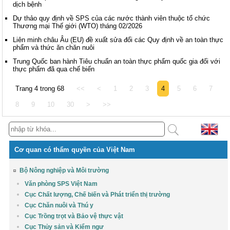
dịch bệnh
Dự thảo quy định về SPS của các nước thành viên thuộc tổ chức
Thương mại Thế giới (WTO) tháng 02/2026
Liên minh châu Âu (EU) đề xuất sửa đổi các Quy định về an toàn thực
phẩm và thức ăn chăn nuôi
Trung Quốc ban hành Tiêu chuẩn an toàn thực phẩm quốc gia đối với
thực phẩm đã qua chế biến
Trang 4 trong 68
<<
<
1
2
3
4
5
6
7
8
9
10
30
>
>>
Cơ quan có thẩm quyền của Việt Nam
Bộ Nông nghiệp và Môi trường
Văn phòng SPS Việt Nam
Cục Chất lượng, Chế biến và Phát triển thị trường
Cục Chăn nuôi và Thú y
Cục Trồng trọt và Bảo vệ thực vật
Cục Thủy sản và Kiểm ngư