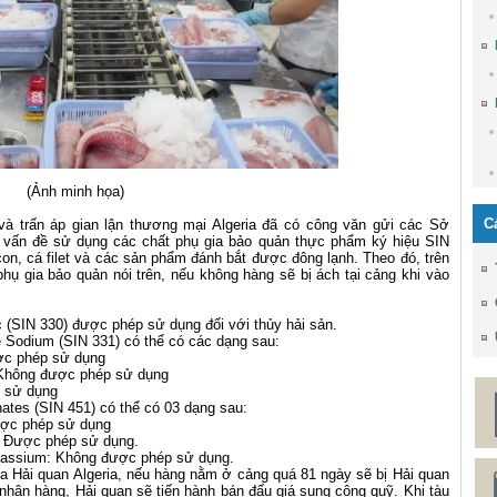
(Ảnh minh họa)
C
và trấn áp gian lận thương mại Algeria đã có công văn gửi các Sở
vấn đề sử dụng các chất phụ gia bảo quản thực phẩm ký hiệu SIN
on, cá filet và các sản phẩm đánh bắt được đông lạnh. Theo đó, trên
phụ gia bảo quản nói trên, nếu không hàng sẽ bị ách tại cảng khi vào
c (SIN 330) được phép sử dụng đối với thủy hải sản.
e Sodium (SIN 331) có thể có các dạng sau:
ược phép sử dụng
: Không được phép sử dụng
p sử dụng
ates (SIN 451) có thể có 03 dạng sau:
Được phép sử dụng
e: Được phép sử dụng.
potassium: Không được phép sử dụng.
ủa Hải quan Algeria, nếu hàng nằm ở cảng quá 81 ngày sẽ bị Hải quan
 nhận hàng, Hải quan sẽ tiến hành bán đấu giá sung công quỹ. Khi tàu