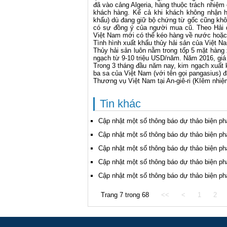
đã vào cảng Algeria, hàng thuộc trách nhiệm
khách hàng. Kể cả khi khách không nhận h
khẩu) dù đang giữ bộ chứng từ gốc cũng khô
có sự đồng ý của người mua cũ. Theo Hải qu
Việt Nam mới có thể kéo hàng về nước hoặc
Tình hình xuất khẩu thủy hải sản của Việt N
Thủy hải sản luôn nằm trong tốp 5 mặt hàng 
ngạch từ 9-10 triệu USD/năm. Năm 2016, giá tr
Trong 3 tháng đầu năm nay, kim ngạch xuất k
ba sa của Việt Nam (với tên gọi pangasius) đ
Thương vụ Việt Nam tại An-giê-ri (KIêm nhiệm
Tin khác
Cập nhật một số thông báo dự thảo biện p
Cập nhật một số thông báo dự thảo biện p
Cập nhật một số thông báo dự thảo biện p
Cập nhật một số thông báo dự thảo biện p
Cập nhật một số thông báo dự thảo biện p
Trang 7 trong 68
<<
<
1
2