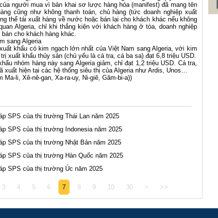
 của người mua vì bản khai sơ lược hàng hóa (manifest) đã mang tên
àng cũng như không thanh toán, chủ hàng (tức doanh nghiệp xuất
ng thể tái xuất hàng về nước hoặc bán lại cho khách khác nếu không
an Algeria, chỉ khi thắng kiện với khách hàng ở tòa, doanh nghiệp
 bán cho khách hàng khác.
am sang Algeria
xuất khẩu có kim ngạch lớn nhất của Việt Nam sang Algeria, với kim
ị xuất khẩu thủy sản (chủ yếu là cá tra, cá ba sa) đạt 6,8 triệu USD.
hẩu nhóm hàng này sang Algeria giảm, chỉ đạt 1,2 triệu USD. Cá tra,
ã xuất hiện tại các hệ thống siêu thị của Algeria như Ardis, Unos…
 Ma-li, Xê-nê-gan, Xa-ra-uy, Ni-giê, Găm-bi-a))
háp SPS của thị trường Thái Lan năm 2025
háp SPS của thị trường Indonesia năm 2025
háp SPS của thị trường Nhật Bản năm 2025
háp SPS của thị trường Hàn Quốc năm 2025
háp SPS của thị trường Úc năm 2025
3
4
5
6
7
8
9
10
30
>
>>