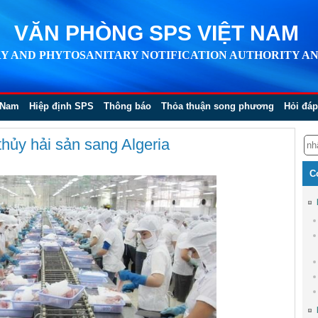
VĂN PHÒNG SPS VIỆT NAM
Y AND PHYTOSANITARY NOTIFICATION AUTHORITY AN
 Nam
Hiệp định SPS
Thông báo
Thỏa thuận song phương
Hỏi đáp
thủy hải sản sang Algeria
C