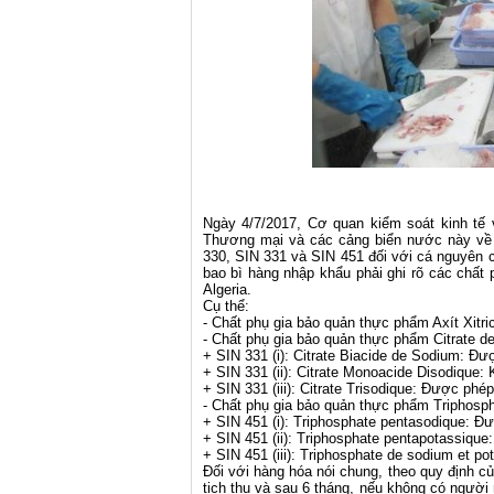
Ngày 4/7/2017, Cơ quan kiểm soát kinh tế 
Thương mại và các cảng biển nước này về 
330, SIN 331 và SIN 451 đối với cá nguyên c
bao bì hàng nhập khẩu phải ghi rõ các chất 
Algeria.
Cụ thể:
- Chất phụ gia bảo quản thực phẩm Axít Xitri
- Chất phụ gia bảo quản thực phẩm Citrate d
+ SIN 331 (i): Citrate Biacide de Sodium: Đ
+ SIN 331 (ii): Citrate Monoacide Disodique
+ SIN 331 (iii): Citrate Trisodique: Được phé
- Chất phụ gia bảo quản thực phẩm Triphosph
+ SIN 451 (i): Triphosphate pentasodique: 
+ SIN 451 (ii): Triphosphate pentapotassiqu
+ SIN 451 (iii): Triphosphate de sodium et 
Đối với hàng hóa nói chung, theo quy định c
tịch thu và sau 6 tháng, nếu không có người