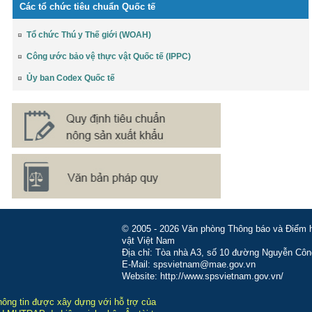
Các tổ chức tiêu chuẩn Quốc tế
Tổ chức Thú y Thế giới (WOAH)
Công ước bảo vệ thực vật Quốc tế (IPPC)
Ủy ban Codex Quốc tế
© 2005 - 2026 Văn phòng Thông báo và Điểm hỏ
vật Việt Nam
Địa chỉ: Tòa nhà A3, số 10 đường Nguyễn Côn
E-Mail: spsvietnam@mae.gov.vn
Website: http://www.spsvietnam.gov.vn/
hông tin được xây dựng với hỗ trợ của