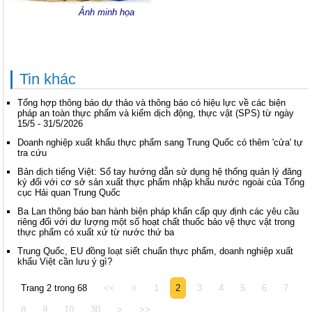
Ảnh minh họa
Tin khác
Tổng hợp thông báo dự thảo và thông báo có hiệu lực về các biện
pháp an toàn thực phẩm và kiểm dịch động, thực vật (SPS) từ ngày
15/5 - 31/5/2026
Doanh nghiệp xuất khẩu thực phẩm sang Trung Quốc có thêm 'cửa' tự
tra cứu
Bản dịch tiếng Việt: Sổ tay hướng dẫn sử dụng hệ thống quản lý đăng
ký đối với cơ sở sản xuất thực phẩm nhập khẩu nước ngoài của Tổng
cục Hải quan Trung Quốc
Ba Lan thông báo ban hành biện pháp khẩn cấp quy định các yêu cầu
riêng đối với dư lượng một số hoạt chất thuốc bảo vệ thực vật trong
thực phẩm có xuất xứ từ nước thứ ba
Trung Quốc, EU đồng loạt siết chuẩn thực phẩm, doanh nghiệp xuất
khẩu Việt cần lưu ý gì?
Trang 2 trong 68
<<
<
1
2
3
4
5
6
7
8
9
10
30
>
>>