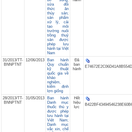
sửa đổi
thức ăn
thủy sản;
sản phẩm
xử lý, cải
tạo môi
trường nuôi
trồng thuỷ
sản được
phép lưu
hành tại Việt
Nam
31/2013/TT-
12/06/2013
Ban hành
Đã
BNNPTNT
Quy chuẩn
ban
E74672E2C06D41A8B554D
kỹ thuật
hành
quốc gia về
khảo
nghiệm,
kiểm định
lợn giống
28/2013/TT-
31/05/2013
Ban hành
Hết
BNNPTNT
Danh mục
hiệu
B422BF43494546238E60B6
thuốc thú y
lực
được phép
lưu hành tại
Việt Nam;
Danh mục
vắc xin, chế