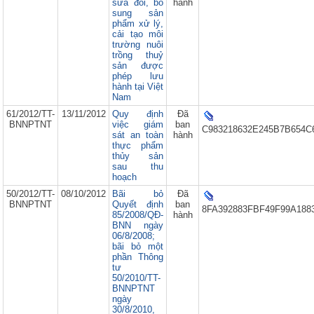
sửa đổi, bổ
hành
sung sản
phẩm xử lý,
cải tạo môi
trường nuôi
trồng thuỷ
sản được
phép lưu
hành tại Việt
Nam
61/2012/TT-
13/11/2012
Quy định
Đã
BNNPTNT
việc giám
ban
C983218632E245B7B654C
sát an toàn
hành
thực phẩm
thủy sản
sau thu
hoạch
50/2012/TT-
08/10/2012
Bãi bỏ
Đã
BNNPTNT
Quyết định
ban
8FA392883FBF49F99A188
85/2008/QĐ-
hành
BNN ngày
06/8/2008;
bãi bỏ một
phần Thông
tư
50/2010/TT-
BNNPTNT
ngày
30/8/2010,