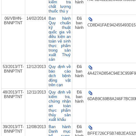
kiểm tra
hành
chất lượng
thuốc thú y
06/VBHN-
14/02/2014
Ban hành
Đã
BNNPTNT
Quy chuẩn
ban
CD8D41FAE942455493D15
kỹ thuật
hành
quốc gia về
điều kiện an
toàn vệ sinh
thực phẩm
trong sản
xuất Thuỷ
sản
53/2013/TT-
12/12/2013
Quy định về
Đã
BNNPTNT
báo cáo
ban
4A427AD854C94E3C959F9
dịch bệnh
hành
động vật
trên cạn
48/2013/TT-
12/11/2013
Quy định về
Đã
BNNPTNT
kiểm tra,
ban
6DAB9C69B8A246F7BC00F
chứng nhận
hành
an toàn
thực phẩm
thủy sản
xuất khẩu
39/2013/TT-
12/08/2013
Ban hành
Đã
BNNPTNT
Danh mục
ban
BFFE726CF5B74B2EA5325
bổ sung,
hành