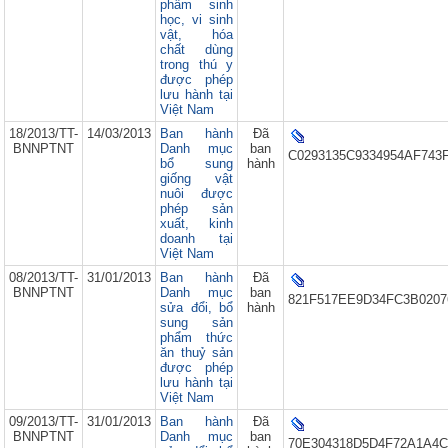
phẩm sinh
học, vi sinh
vật, hóa
chất dùng
trong thú y
được phép
lưu hành tại
Việt Nam
18/2013/TT-
14/03/2013
Ban hành
Đã
BNNPTNT
Danh mục
ban
C0293135C9334954AF743
bổ sung
hành
giống vật
nuôi được
phép sản
xuất, kinh
doanh tại
Việt Nam
08/2013/TT-
31/01/2013
Ban hành
Đã
BNNPTNT
Danh mục
ban
821F517EE9D34FC3B0207
sửa đổi, bổ
hành
sung sản
phẩm thức
ăn thuỷ sản
được phép
lưu hành tại
Việt Nam
09/2013/TT-
31/01/2013
Ban hành
Đã
BNNPTNT
Danh mục
ban
70E304318D5D4F72A1A4C