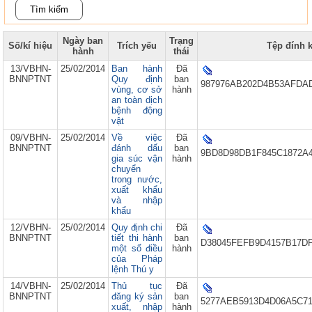
Ngày ban
Trạng
Số/kí hiệu
Trích yếu
Tệp đính 
hành
thái
13/VBHN-
25/02/2014
Ban hành
Đã
BNNPTNT
Quy định
ban
987976AB202D4B53AFDAD
vùng, cơ sở
hành
an toàn dịch
bệnh động
vật
09/VBHN-
25/02/2014
Về việc
Đã
BNNPTNT
đánh dấu
ban
9BD8D98DB1F845C1872A4
gia súc vận
hành
chuyển
trong nước,
xuất khẩu
và nhập
khẩu
12/VBHN-
25/02/2014
Quy định chi
Đã
BNNPTNT
tiết thi hành
ban
D38045FEFB9D4157B17D
một số điều
hành
của Pháp
lệnh Thú y
14/VBHN-
25/02/2014
Thủ tục
Đã
BNNPTNT
đăng ký sản
ban
5277AEB5913D4D06A5C71
xuất, nhập
hành