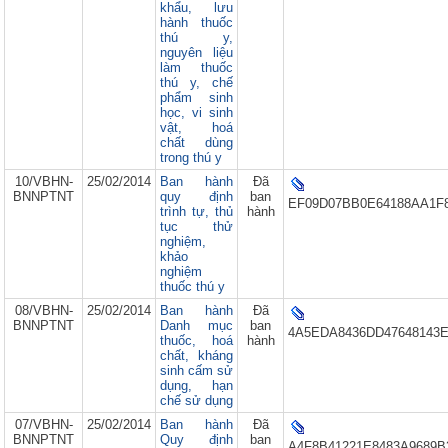
khẩu, lưu
hành thuốc
thú y,
nguyên liệu
làm thuốc
thú y, chế
phẩm sinh
học, vi sinh
vật, hoá
chất dùng
trong thú y
10/VBHN-
25/02/2014
Ban hành
Đã
BNNPTNT
quy định
ban
EF09D07BB0E64188AA1F8
trình tự, thủ
hành
tục thử
nghiệm,
khảo
nghiệm
thuốc thú y
08/VBHN-
25/02/2014
Ban hành
Đã
BNNPTNT
Danh mục
ban
4A5EDA8436DD47648143E
thuốc, hoá
hành
chất, kháng
sinh cấm sử
dụng, hạn
chế sử dụng
07/VBHN-
25/02/2014
Ban hành
Đã
BNNPTNT
Quy định
ban
A4F8B41221E8483A9689B