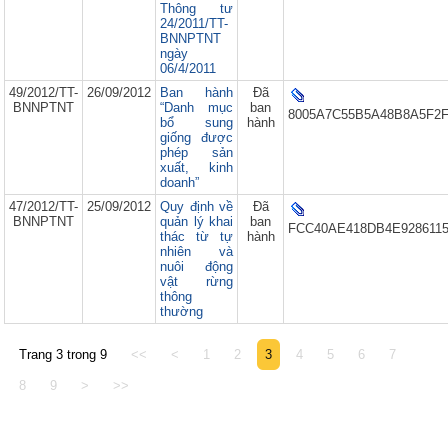
Thông tư
24/2011/TT-
BNNPTNT
ngày
06/4/2011
49/2012/TT-
26/09/2012
Ban hành
Đã
BNNPTNT
“Danh mục
ban
8005A7C55B5A48B8A5F2F
bổ sung
hành
giống được
phép sản
xuất, kinh
doanh”
47/2012/TT-
25/09/2012
Quy định về
Đã
BNNPTNT
quản lý khai
ban
FCC40AE418DB4E9286115
thác từ tự
hành
nhiên và
nuôi động
vật rừng
thông
thường
Trang 3 trong 9
<<
<
1
2
3
4
5
6
7
8
9
>
>>