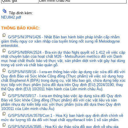
Quốc gia
Liên minh châu Âu
Tệp đính kèm:
NEU842.pdf
THÔNG BÁO KHÁC:
G/SPS/N/JPN/1426 - Nhật Bản ban hành biện pháp khẩn cấp nhằm
giảm thiểu nguy cơ xâm nhập của tuyến trùng nốt sưng rễ Meloidogyne
enterolobii.
G/SPS/N/BRA/2524 - Bra-xin dự thảo Nghị quyết số 1.412 về việc cập
nhật chuyên luận của hoạt chất M26 - Metsulfurom metílico đối với Danh
mục hoạt chất thuốc bảo vệ thực vật, sản phẩm diệt sinh vật gây hại dùng
trong vệ sinh và chất bảo quản gỗ.
G/SPS/N/ISR/16 - I-xra-en thông báo việc áp dụng các sửa đổi đối với
Quy định Bảo vệ Sức khỏe Cộng đồng (Thực phẩm) về việc sử dụng hợp
chất Bisphenol A (BPA) trong dụng cụ, vật liệu bao gói, chứa đựng tiếp xúc
trực tiếp với thực phẩm (sửa đổi dựa trên Quy định (EU) 2024/3190, thay
thế Quy định (EU) 10/2011 hiện hành của Liên minh châu Âu).
G/SPS/N/ISR/17 - I-xra-en thông báo việc áp dụng sửa đổi Quy định
Bảo vệ Sức khỏe Cộng đồng (Thực phẩm) đối với các vật liệu và sản
phẩm nhựa dự kiến tiếp xúc với thực phẩm (sửa đổi dựa theo Quy định
10/2011 của Liên minh châu Âu)
G/SPS/N/USA/3578/Corr.1 - Hoa Kỳ ban hành quy định đính chính về
mức dư lượng tối đa đối với hoạt chất epyrifenacil trên 1 số sản phẩm.
G/SPS/N/USA/3585 - Hoa Kỳ dự thảo sửa đổi quy định về phụ gia