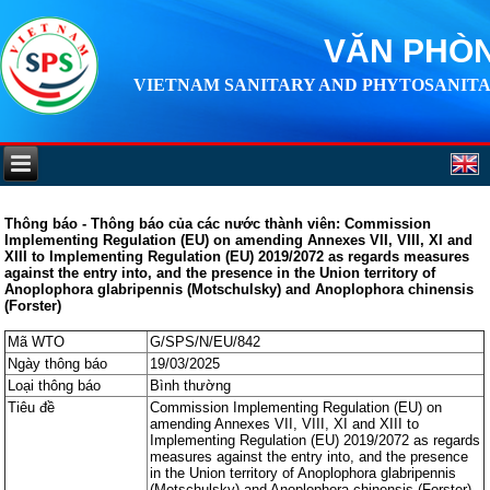
VĂN PHÒN
VIETNAM SANITARY AND PHYTOSANITA
Thông báo - Thông báo của các nước thành viên: Commission
Implementing Regulation (EU) on amending Annexes VII, VIII, XI and
XIII to Implementing Regulation (EU) 2019/2072 as regards measures
against the entry into, and the presence in the Union territory of
Anoplophora glabripennis (Motschulsky) and Anoplophora chinensis
(Forster)
Mã WTO
G/SPS/N/EU/842
Ngày thông báo
19/03/2025
Loại thông báo
Bình thường
Tiêu đề
Commission Implementing Regulation (EU) on
amending Annexes VII, VIII, XI and XIII to
Implementing Regulation (EU) 2019/2072 as regards
measures against the entry into, and the presence
in the Union territory of Anoplophora glabripennis
(Motschulsky) and Anoplophora chinensis (Forster)