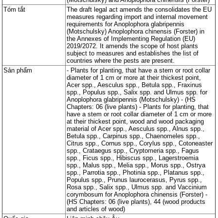
các q
các q
quy 
quy 
Tóm tắt
The draft legal act amends the consolidates the EU
measures regarding import and internal movement
requirements for Anoplophora glabripennis
(Motschulsky) Anoplophora chinensis (Forster) in
the Annexes of Implementing Regulation (EU)
2019/2072. It amends the scope of host plants
subject to measures and establishes the list of
countries where the pests are present.
Sản phẩm
- Plants for planting, that have a stem or root collar
diameter of 1 cm or more at their thickest point,
Acer spp., Aesculus spp., Betula spp., Fraxinus
spp., Populus spp., Salix spp. and Ulmus spp. for
Anoplophora glabripennis (Motschulsky) - (HS
Chapters: 06 (live plants) - Plants for planting, that
have a stem or root collar diameter of 1 cm or more
at their thickest point, wood and wood packaging
material of Acer spp., Aesculus spp., Alnus spp.,
Betula spp., Carpinus spp., Chaenomeles spp.,
Citrus spp., Cornus spp., Corylus spp., Cotoneaster
spp., Crataegus spp., Cryptomeria spp., Fagus
spp., Ficus spp., Hibiscus spp., Lagerstroemia
spp., Malus spp., Melia spp., Morus spp., Ostrya
spp., Parrotia spp., Photinia spp., Platanus spp.,
Populus spp., Prunus laurocerasus, Pyrus spp.,
Rosa spp., Salix spp., Ulmus spp. and Vaccinium
corymbosum for Anoplophora chinensis (Forster) -
(HS Chapters: 06 (live plants), 44 (wood products
and articles of wood)