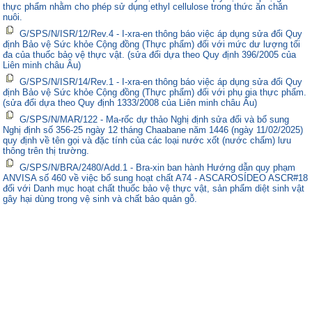
thực phẩm nhằm cho phép sử dụng ethyl cellulose trong thức ăn chăn
nuôi.
G/SPS/N/ISR/12/Rev.4 - I-xra-en thông báo việc áp dụng sửa đổi Quy
định Bảo vệ Sức khỏe Cộng đồng (Thực phẩm) đối với mức dư lượng tối
đa của thuốc bảo vệ thực vật. (sửa đổi dựa theo Quy định 396/2005 của
Liên minh châu Âu)
G/SPS/N/ISR/14/Rev.1 - I-xra-en thông báo việc áp dụng sửa đổi Quy
định Bảo vệ Sức khỏe Cộng đồng (Thực phẩm) đối với phụ gia thực phẩm.
(sửa đổi dựa theo Quy định 1333/2008 của Liên minh châu Âu)
G/SPS/N/MAR/122 - Ma-rốc dự thảo Nghị định sửa đổi và bổ sung
Nghị định số 356-25 ngày 12 tháng Chaabane năm 1446 (ngày 11/02/2025)
quy định về tên gọi và đặc tính của các loại nước xốt (nước chấm) lưu
thông trên thị trường.
G/SPS/N/BRA/2480/Add.1 - Bra-xin ban hành Hướng dẫn quy phạm
ANVISA số 460 về việc bổ sung hoạt chất A74 - ASCAROSÍDEO ASCR#18
đối với Danh mục hoạt chất thuốc bảo vệ thực vật, sản phẩm diệt sinh vật
gây hại dùng trong vệ sinh và chất bảo quản gỗ.